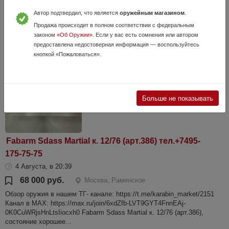
Обзор оружия в нашем ТГ- канале: https://t.me/karabin_market/2003
Автор подтвердил, что является
оружейным магазином
.
Канал в МАХ: https://max.ru/join/6xdZfb-LVT9GYT4FnnEAj-
0K0CuWRjsHnLtsIiocxh0 Ружьё Hatsan Escort к.12/76 (арт.726),
Продажа происходит в полном соответствии с федеральным
состояние хорошее. ...
законом
«Об Оружии»
. Если у вас есть сомнения или автором
предоставлена недостоверная информация — воспользуйтесь
кнопкой «Пожаловаться».
Больше не показывать
Fabarm Sdass Martial к. 12/76 (арт.386) тел.+7495-
175-75-75
4 Августа, в 20:39
68 000 руб.
Москва, Раменское
Обзор оружия в нашем ТГ- канале: https://t.me/karabin_market/2151
Канал в МАХ: https://max.ru/join/6xdZfb-LVT9GYT4FnnEAj-
0K0CuWRjsHnLtsIiocxh0 Fabarm Sdass Martial к. 12/76 (арт.386),
состояние хорошее...