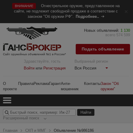
Огнестрельное оружие, представленное на
ВНИМАНИЕ
сайте, не подлежит свободной продаже в соответствии с
законом "Об оружии РФ".
Подробнее..
Новых объявлений:
1 130
всего 574 599
Подать объявление
Сайт оружейных объявлений №1 в России*
Здравствуйте, гость
Выбранный регион
Вся Россия
Войти
или
Регистрация
О
Правила
Реклама
Гарант
Анти-
Контакты
Закон "Об
проекте
мошенник
оружии"
Расширенный поиск
Главная
СХП и ММГ
Объявление №986186