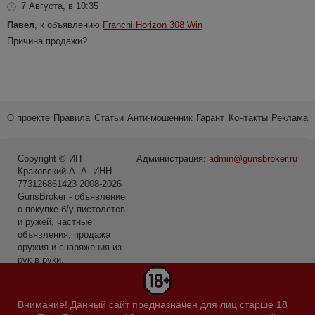
7 Августа, в 10:35
Павел
, к объявлению
Franchi Horizon 308 Win
Причина продажи?
О проекте
Правила
Статьи
Анти-мошенник
Гарант
Контакты
Реклама
Copyright © ИП
Администрация:
admin@gunsbroker.ru
Краковский А. А. ИНН
773126861423 2008-2026
GunsBroker - объявление
о покупке б/у пистолетов
и ружей, частные
объявления, продажа
оружия и снаряжения из
рук в руки.
* Первое место среди
сайтов в категории Охота
Внимание! Данный сайт предназначен для лиц старше 18
и рыбалка по данным