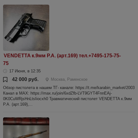
VENDETTA к.9мм P.A. (арт.169) тел.+7495-175-75-
75
17 Июня, в 12:35
42 000 руб.
Москва, Раменское
Обзор пистолета в нашем ТГ- канале: https://t.me/karabin_market/2003
Канал в МАХ: https://max.ru/join/6xdZfb-LVT9GYT4FnnEAj-
0K0CuWRjsHnLtsIiocxh0 Травматический пистолет VENDETTA к.9мм
P.A. (арт.169),...