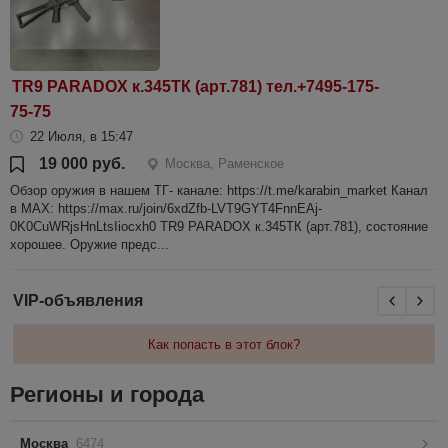
TR9 PARADOX к.345ТК (арт.781) тел.+7495-175-
75-75
22 Июля, в 15:47
19 000 руб.
Москва, Раменское
Обзор оружия в нашем ТГ- канале: https://t.me/karabin_market Канал
в МАХ: https://max.ru/join/6xdZfb-LVT9GYT4FnnEAj-
0K0CuWRjsHnLtsIiocxh0 TR9 PARADOX к.345ТК (арт.781), состояние
хорошее. Оружие предс...
VIP-объявления
Как попасть в этот блок?
Регионы и города
Москва
6474