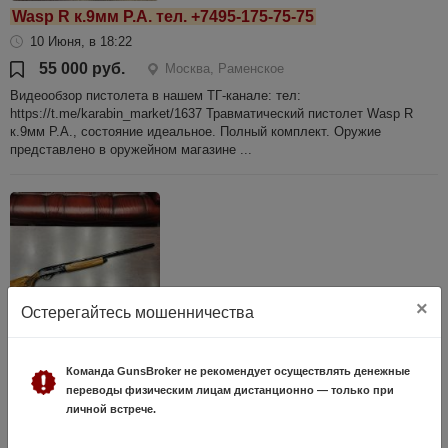
Wasp R к.9мм Р.А. тел. +7495-175-75-75
10 Июня, в 18:22
55 000 руб.
Москва, Раменское
Видеообзор пистолета в нашем ТГ-канале: тел:
https://t.me/karabin_market/1637 Травматический пистолет Wasp R
к.9мм Р.А., состояние идеальное. Полный комплект. Оружие
представлено в оружейном магазине ...
×
Остерегайтесь мошенничества
Hatsan Escort к.12/76 (арт.726) тел.+7495-175-75-
Команда GunsBroker не рекомендует осуществлять денежные
75
переводы физическим лицам дистанционно — только при
17 Июня, в 12:57
личной встрече.
18 000 руб.
Москва, Раменское