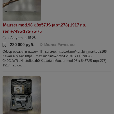
Mauser mod.98 к.8х57JS (арт.278) 1917 г.в.
тел.+7495-175-75-75
4 Августа, в 15:28
220 000 руб.
Москва, Раменское
Обзор оружия в нашем ТГ- канале: https://t.me/karabin_market/2166
Канал в МАХ: https://max.ru/join/6xdZfb-LVT9GYT4FnnEAj-
0K0CuWRjsHnLtsIiocxh0 Карабин Mauser mod.98 к.8х57JS (арт.278),
1917 г.в., сос...