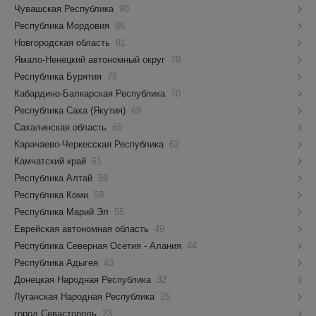
Чувашская Республика
90
Республика Мордовия
86
Новгородская область
81
Ямало-Ненецкий автономный округ
79
Республика Бурятия
78
Кабардино-Балкарская Республика
70
Республика Саха (Якутия)
69
Сахалинская область
65
Карачаево-Черкесская Республика
62
Камчатский край
61
Республика Алтай
59
Республика Коми
59
Республика Марий Эл
55
Еврейская автономная область
49
Республика Северная Осетия - Алания
44
Республика Адыгея
43
Донецкая Народная Республика
32
Луганская Народная Республика
25
город Севастополь
23