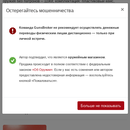
оружия без патронов – 1190г, комплектация: пластиковый кейс,
пистолет с ...
×
Остерегайтесь мошенничества
Команда GunsBroker не рекомендует осуществлять денежные
переводы физическим лицам дистанционно — только при
личной встрече.
Автор подтвердил, что является
оружейным магазином
.
Продажа происходит в полном соответствии с федеральным
Пистолет сигнальный (охолощенный) Walter
законом
«Об Оружии»
. Если у вас есть сомнения или автором
калибр 10ТК (НОВЫЙ)
предоставлена недостоверная информация — воспользуйтесь
21 Июня, в 15:18
кнопкой «Пожаловаться».
29 000 руб.
Краснодарский край, Майкоп
Модель оружия – Walter, калибр оружия – 10ТК, ёмкость магазина – 6
патронов, длина – 178мм, высота - 120мм, толщина - 30мм, вес
Больше не показывать
оружия без патронов – 675г, комплектация: пластиковый кейс,
пистолет с одни...