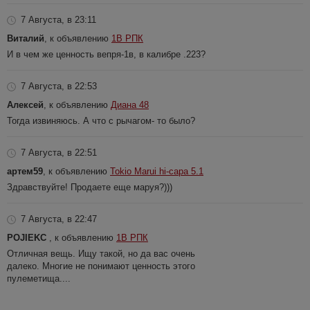
7 Августа, в 23:11
Виталий
, к объявлению
1В РПК
И в чем же ценность вепря-1в, в калибре .223?
7 Августа, в 22:53
Алексей
, к объявлению
Диана 48
Тогда извиняюсь. А что с рычагом- то было?
7 Августа, в 22:51
артем59
, к объявлению
Tokio Marui hi-capa 5.1
Здравствуйте! Продаете еще маруя?)))
7 Августа, в 22:47
POJIEKC
, к объявлению
1В РПК
Отличная вещь. Ищу такой, но да вас очень
далеко. Многие не понимают ценность этого
пулеметища....