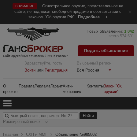
Огнестрельное оружие, представленное на
ВНИМАНИЕ
сайте, не подлежит свободной продаже в соответствии с
законом "Об оружии РФ".
Подробнее..
Новых объявлений:
1 042
всего 574 601
Подать объявление
Сайт оружейных объявлений №1 в России*
Здравствуйте, гость
Выбранный регион
Вся Россия
Войти
или
Регистрация
О
Правила
Реклама
Гарант
Анти-
Контакты
Закон "Об
проекте
мошенник
оружии"
Расширенный поиск
Главная
СХП и ММГ
Объявление №985802