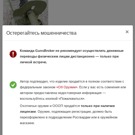
×
Остерегайтесь мошенничества
Максим
Команда GunsBroker не рекомендует осуществлять денежные
24 Мая, в 18:45
переводы физическим лицам дистанционно — только при
личной встрече.
200 000 руб.
Волгоградская область, Волгоград
В отличном состоянии. Доп. вопросы по телефону. Любые фото.
Автор подтвердил, что изделие продаётся в полном соответствии с
федеральным законом
«Об Оружии»
. Если у вас есть сомнения или
автором предоставлена недостоверная информация —
воспользуйтесь кнопкой «Пожаловаться».
Охотничье оружие и ОООП продаётся
только при наличии
лицензии
. Оружие, подлежащее регистрации, должно быть
переоформлено в подразделении Росгвардии или в оружейном
магазине.