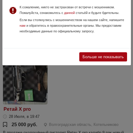
Охолощенный СХП револьвер Наган СО-95/9
(ТОЗ)
К сожалению, никто не застрахован от встречи с мошенником.
Пожалуйста, ознакомьтесь с
данной
статьёй и будьте бдительны.
14 Июля, в 13:38
Если вы столкнулись с мошенничеством на нашем сайте, напишите
89 990 руб.
Волгоградская область, Волгоград
нам
и обратитесь в правоохранительные органы. Мы предоставим
Охолощенный СХП револьвер Наган СО-95/9 (ТОЗ) 89 990₽🔥 ✅
необходимые данные по официальному запросу.
Характеристики: 📍Калибр: 9 мм 📍Боевой прототип: револьвер
Наган, Nagant M1895 (Бельгия) 📍Боеприпасы: светозвуковые
патроны 9x19 📍Емкост...
Больше не показывать
Ретай X pro
28 Июля, в 19:47
25 000 руб.
Волгоградская область, Котельниково
В продаже охолощённый пистолет Retay X pro калибр 9 рак новый,