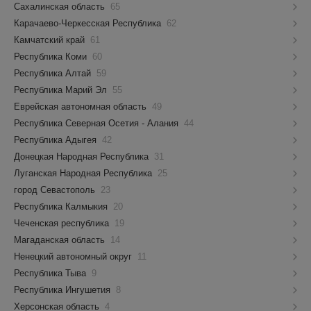
Сахалинская область
65
Карачаево-Черкесская Республика
62
Камчатский край
61
Республика Коми
60
Республика Алтай
59
Республика Марий Эл
55
Еврейская автономная область
49
Республика Северная Осетия - Алания
44
Республика Адыгея
42
Донецкая Народная Республика
31
Луганская Народная Республика
25
город Севастополь
23
Республика Калмыкия
20
Чеченская республика
19
Магаданская область
14
Ненецкий автономный округ
11
Республика Тыва
9
Республика Ингушетия
8
Херсонская область
4