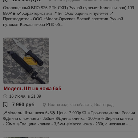
Охолощенный ВПО 926 РПК СХП (Ручной пулемет Калашникова) 199
990₽🔥 ✔️ Характеристики 📍Тип Охолощенный пулемет 📍
Производитель ООО «Молот-Оружие» Боевой прототип Ручной
пулемет Калашникова РПК об...
Модель Штык ножа 6х5
18 Июля, в 21:09
7 990 руб.
Волгоградская область, Волгоград
🗡Модель Штык ножа 6х5🌟 Цена: 7 990р.💥 ❇️Производитель: Россия
❇️Длина с ножнами - 360мм ❇️Длина клинка - 160мм ❇️Ширина клинка
- 29мм ❇️Толщина клинка - 3,5мм ❇️Масса ножа - 230г, с ножнами - ...