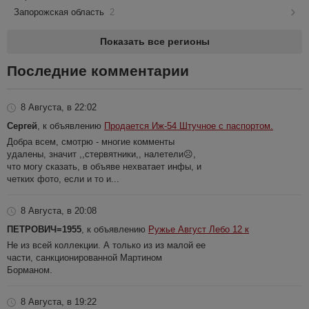
Запорожская область
2
Показать все регионы
Последние комментарии
8 Августа, в 22:02
Сергей
, к объявлению
Продается Иж-54 Штучное с паспортом.
Добра всем, смотрю - многие комменты
удалены, значит ,,стервятники,, налетели☹️,
что могу сказать, в объяве нехватает инфы, и
четких фото, если и то и...
8 Августа, в 20:08
ПЕТРОВИЧ=1955
, к объявлению
Ружье Август Лебо 12 к
Не из всей коллекции. А только из из малой ее
части, санкционированной Мартином
Борманом.
8 Августа, в 19:22