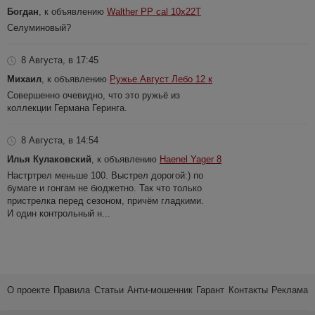
Богдан
, к объявлению
Walther PP cal 10x22T
Селуминовый?
8 Августа, в 17:45
Михаил
, к объявлению
Ружье Август Лебо 12 к
Совершенно очевидно, что это ружьё из
коллекции Германа Геринга.
8 Августа, в 14:54
Илья Кулаковский
, к объявлению
Haenel Yager 8
Настртрел меньше 100. Выстрел дорогой:) по
бумаге и гонгам не бюджетно. Так что только
пристрелка перед сезоном, причём гладкими.
И один контрольный н...
О проекте
Правила
Статьи
Анти-мошенник
Гарант
Контакты
Реклама