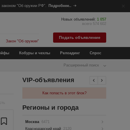
 законом "Об оружии РФ".
Подробнее..
Новых объявлений:
1 057
всего 574 602
Подать объявление
Закон "Об оружии"
ейфы
Кобуры и чехлы
Релоадинг
Спрос
Расширенный поиск
VIP-объявления
Как попасть в этот блок?
сть
Регионы и города
Москва
6471
Краснодарский край
2120