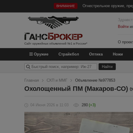
Огнестрельное оружие, пре
ВНИМАНИЕ
Здравст
Войти
и
О проек
Сайт оружейных объявлений №1 в России*
Оружие
Страйкбол
Оптика
Ножи
Главная
СХП и ММГ
Объявление №977853
Охолощенный ПМ (Макаров-СО) ✅
04 Июня 2026
в 11:03
280
(+3)