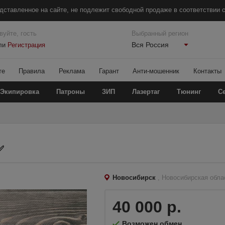
дставленное на сайте, не подлежит свободной продаже в соответствии с
вуйте, гость
Выбранный регион
Вся Россия
ли
Регистрация
те
Правила
Реклама
Гарант
Анти-мошенник
Контакты
Экипировка
Патроны
ЗИП
Лазертаг
Тюнинг
С
️
Новосибирск
, Новосибирская обла
40 000 р.
Возможен обмен