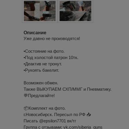
Описание
Уже давно не производятся!
•Состояние на фото.
•Под холостой патрон 10тк.
•Деактив не тронут.
•Рукоять бакелит.
Возможен обмен.
Также ВЫКУПАЕМ СХП/ММГ и Пневматику.
💬Предлагайте!
📦Комплект на фото.
г.Новосибирск. Пересыл по РФ 📥
Писать @epsilon7701 вк/тг
Группа с отзывами: vk.com/siberia_guns