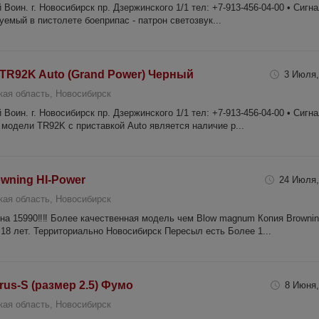
 Воин. г. Новосибирск пр. Дзержинского 1/1 тел: +7-913-456-04-00 • Сигн
уемый в пистолете боеприпас - патрон светозвук...
TR92K Auto (Grand Power) Черный
3 Июля,
кая область, Новосибирск
 Воин. г. Новосибирск пр. Дзержинского 1/1 тел: +7-913-456-04-00 • Сигн
модели TR92K с приставкой Auto является наличие р...
wning HI-Power
24 Июля,
кая область, Новосибирск
ена 15990‼️‼️ Более качественная модель чем Blow magnum Копия Brownin
18 лет. Территориально Новосибирск Пересыл есть Более 1...
us-S (размер 2.5) Фумо
8 Июня,
кая область, Новосибирск