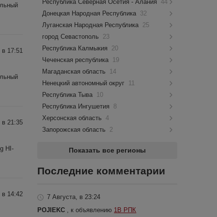
Республика Северная Осетия - Алания
44
альный
Донецкая Народная Республика
32
Луганская Народная Республика
25
город Севастополь
23
Республика Калмыкия
20
 в 17:51
Чеченская республика
19
Магаданская область
14
альный
Ненецкий автономный округ
11
Республика Тыва
10
Республика Ингушетия
8
Херсонская область
4
 в 21:35
Запорожская область
2
g HI-
Показать все регионы
Последние комментарии
 в 14:42
7 Августа, в 23:24
POJIEKC
, к объявлению
1В РПК