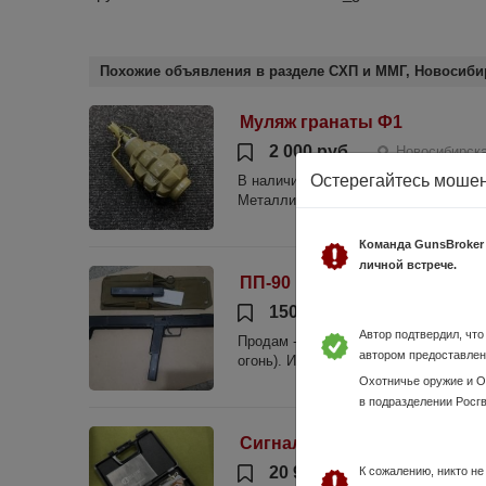
Похожие объявления в разделе СХП и ММГ, Новосиби
Муляж гранаты Ф1
2 000 руб.
Новосибирска
Остерегайтесь моше
В наличии, интернет-магазин Русский 
Металлическая граната; • Является э
Команда GunsBroker
личной встрече.
ПП-90 м ( Тень -13 )
150 000 руб.
Новосибир
Автор подтвердил, чт
Продам - Охолощенный пистолет пуле
автором предоставлен
огонь). Исходный калибр 9х18 ПМ , С
Охотничье оружие и 
в подразделении Росг
Сигнальный пистолет Blow
20 990 руб.
К сожалению, никто н
Новосибирс