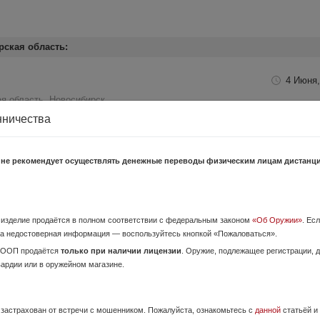
рская область:
4 Июня,
я область, Новосибирск
нничества
Воин. г. Новосибирск пр. Дзержинского 1/1 тел: +7-913-456-04-00 •
митацией боевой гранаты Ф1; • Верхняя часть с чекой откруч...
 не рекомендует осуществлять денежные переводы физическим лицам дистанц
30 Июля,
ская область, Новосибирск (городской округ Новосибирск
о изделие продаётся в полном соответствии с федеральным законом
«Об Оружии»
. Ес
мет ПП-90 м ( Тень -13 ) под холостой патрон калибра 10х24 (одиночный
а недостоверная информация — воспользуйтесь кнопкой «Пожаловаться».
вободный затвор . Деактив заводской . Находит...
ОООП продаётся
только при наличии лицензии
. Оружие, подлежащее регистрации,
вардии или в оружейном магазине.
 F92 Хром-Золото
13 Июня,
е застрахован от встречи с мошенником. Пожалуйста, ознакомьтесь с
данной
статьёй и
кая область, Новосибирск