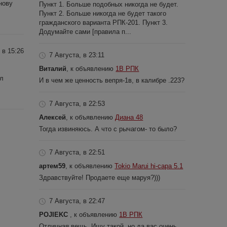
нову
Пункт 1. Больше подобных никогда не будет.
Пункт 2. Больше никогда не будет такого
гражданского варианта РПК-201. Пункт 3.
Додумайте сами [правила п...
 в 15:26
7 Августа, в 23:11
Виталий
, к объявлению
1В РПК
ал
И в чем же ценность вепря-1в, в калибре .223?
7 Августа, в 22:53
Алексей
, к объявлению
Диана 48
Тогда извиняюсь. А что с рычагом- то было?
7 Августа, в 22:51
артем59
, к объявлению
Tokio Marui hi-capa 5.1
Здравствуйте! Продаете еще маруя?)))
7 Августа, в 22:47
POJIEKC
, к объявлению
1В РПК
Отличная вещь. Ищу такой, но да вас очень