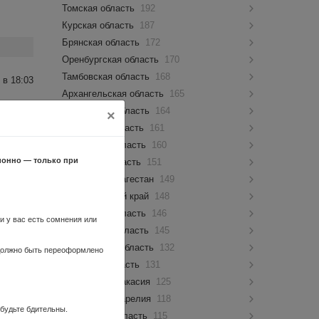
Томская область
192
Курская область
187
Брянская область
172
Оренбургская область
170
Тамбовская область
168
 в 18:03
Архангельская область
165
Ивановская область
164
×
Кировская область
161
Калужская область
160
ионно — только при
Амурская область
151
Республика Дагестан
149
 в 11:20
Забайкальский край
148
Орловская область
146
ли у вас есть сомнения или
 и авто
Пензенская область
145
Ульяновская область
132
 должно быть переоформлено
Липецкая область
131
Республика Хакасия
125
 в 04:39
Республика Карелия
118
 будьте бдительны.
Курганская область
115