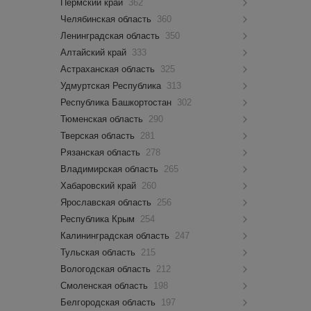
Пермский край
362
Челябинская область
360
Ленинградская область
350
Алтайский край
333
Астраханская область
325
Удмуртская Республика
313
Республика Башкортостан
302
Тюменская область
290
Тверская область
281
Рязанская область
278
Владимирская область
265
Хабаровский край
260
Ярославская область
256
Республика Крым
254
Калининградская область
247
Тульская область
215
Вологодская область
212
Смоленская область
198
Белгородская область
197