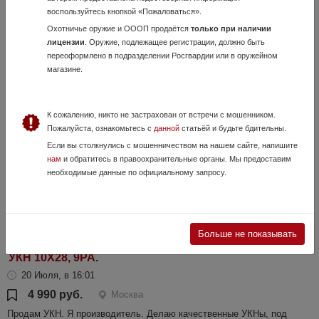
воспользуйтесь кнопкой «Пожаловаться».
Охотничье оружие и ОООП продаётся
только при наличии
Глок 17
лицензии
. Оружие, подлежащее регистрации, должно быть
переоформлено в подразделении Росгвардии или в оружейном
29 Июля, в 00:17
магазине.
18 руб.
Москва
Шумки новые по очень хорошим ценам😎🔥 Пишите, отвечу быстро,
для ношени разрешения не требуется, никаких увечий не наносит
К сожалению, никто не застрахован от встречи с мошенником.
Пожалуйста, ознакомьтесь с
данной
статьёй и будьте бдительны.
Если вы столкнулись с мошенничеством на нашем сайте, напишите
нам
и обратитесь в правоохранительные органы. Мы предоставим
необходимые данные по официальному запросу.
Больше не показывать
УКН 10Х28, 9РА.
20 Июля, в 16:01
4 990 руб.
Москва
Продам УКН. Я производитель. Делаю качественные УКНы, под