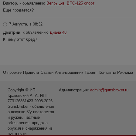
Виктор
, к объявлению
Вепрь 1-в, ВПО-125 спорт
Ещё продается?
7 Августа, в 08:32
Дмитрий
, к объявлению
Диана 48
К чему этот бред?
О проекте
Правила
Статьи
Анти-мошенник
Гарант
Контакты
Реклама
Copyright © ИП
Администрация:
admin@gunsbroker.ru
Краковский А. А. ИНН
773126861423 2008-2026
GunsBroker - объявление
о покупке б/у пистолетов
и ружей, частные
объявления, продажа
оружия и снаряжения из
рук в руки.