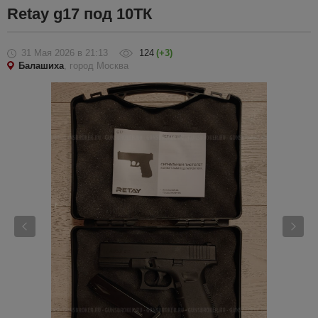
Retay g17 под 10ТК
31 Мая 2026
в 21:13
124
(+3)
Балашиха
, город Москва