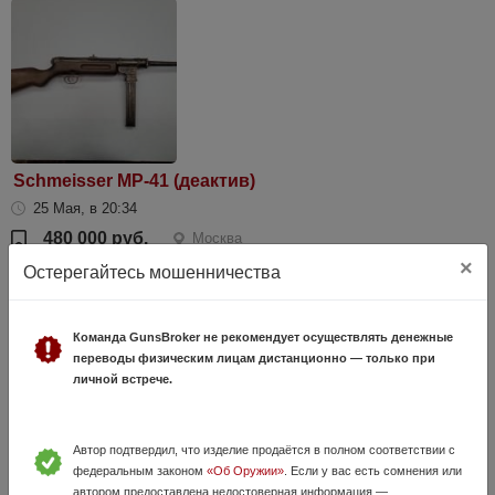
Schmeisser MP-41 (деактив)
25 Мая, в 20:34
480 000 руб.
Москва
×
Деактивированный пистолет-пулемёт Шмайсер МП-41. Всё оригинал.
Остерегайтесь мошенничества
Сохран отличный. Экспертиза о признании данного экспоната
списанным (учебным) гражданским оружием прилагается. Смотреть
м.Свиблово.
Команда GunsBroker не рекомендует осуществлять денежные
переводы физическим лицам дистанционно — только при
личной встрече.
Автор подтвердил, что изделие продаётся в полном соответствии с
федеральным законом
«Об Оружии»
. Если у вас есть сомнения или
автором предоставлена недостоверная информация —