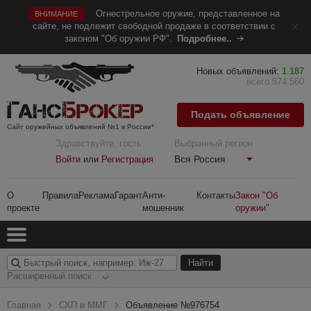
Огнестрельное оружие, представленное на
ВНИМАНИЕ
сайте, не подлежит свободной продаже в соответствии с
законом "Об оружии РФ".
Подробнее..
Новых объявлений:
1 187
всего 574 560
Подать объявление
Сайт оружейных объявлений №1 в России*
Здравствуйте, гость
Выбранный регион
Вся Россия
Войти
или
Регистрация
О
Правила
Реклама
Гарант
Анти-
Контакты
Закон "Об
проекте
мошенник
оружии"
Расширенный поиск
Главная
СХП и ММГ
Объявление №976754