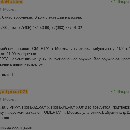
л.45Rubber
Вчера,
Москва
. Снято воронение. В комплекте два магазина.
38 , тел. +7(495) 454-50-96, +7(963) 777-01-02
жейным салоном "ОМЕРТА". г. Москва, ул.Летчика Бабушкина, д.11/2, к.1
 до 21.00 ежедневно.
ТА"- самые низкие цены на комиссионное оружие. Все оружие отбирае
 минимальным настрелом.
еме "T...
п Гроза 021
Вчера,
Москва
за 5 минут. Гроза-021-50т.р, Гроза-041-40т.р.От Вас требуется "подтвер
жу на оружейный салон "ОМЕРТА", г. Москва, ул.ЛетчикаБабушкина д.11/
салон.
личные сообщения!