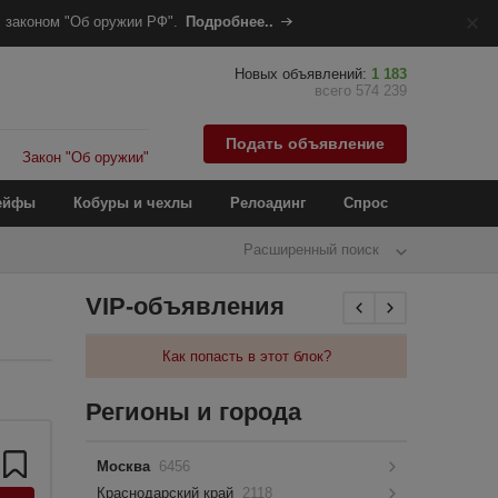
 законом "Об оружии РФ".
Подробнее..
Новых объявлений:
1 183
всего 574 239
Подать объявление
Закон "Об оружии"
ейфы
Кобуры и чехлы
Релоадинг
Спрос
Расширенный поиск
VIP-объявления
Как попасть в этот блок?
Регионы и города
Москва
6456
Краснодарский край
2118