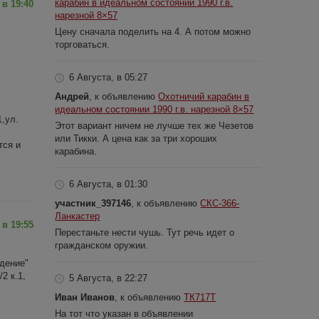
карабин в идеальном состоянии 1990 г.в.
 в 19:40
нарезной 8×57
Цену сначала поделить на 4. А потом можно
торговаться.
6 Августа, в 05:27
Андрей
, к объявлению
Охотничий карабин в
идеальном состоянии 1990 г.в. нарезной 8×57
,ул.
Этот вариант ничем не лучше тех же Чезетов
или Тикки. А цена как за три хороших
тся и
карабина.
6 Августа, в 01:30
участник_397146
, к объявлению
СКС-366-
Ланкастер
 в 19:55
Перестаньте нести чушь. Тут речь идет о
гражданском оружии.
ждение"
2 к.1,
5 Августа, в 22:27
Иван Иванов
, к объявлению
ТК717Т
На тот что указан в объявлении