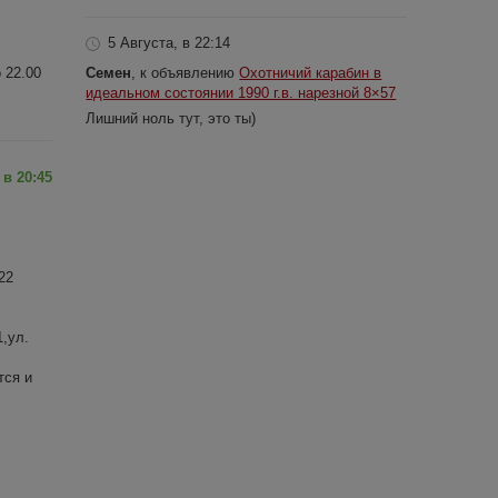
5 Августа, в 22:14
Семен
, к объявлению
Охотничий карабин в
о 22.00
идеальном состоянии 1990 г.в. нарезной 8×57
Лишний ноль тут, это ты)
 в 20:45
22
,ул.
тся и