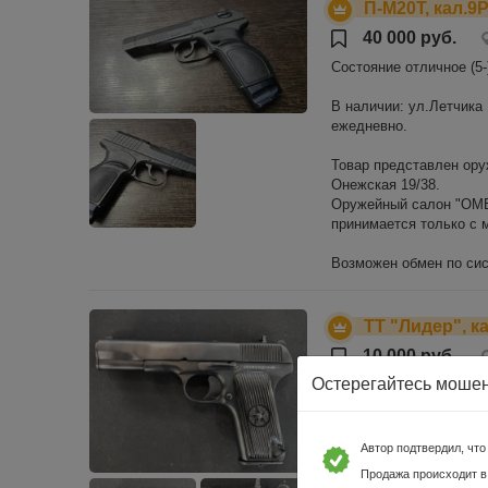
П-М20Т, кал.9Р
40 000 руб.
Состояние отличное (5-
В наличии: ул.Летчика Б
ежедневно.
Товар представлен ору
Онежская 19/38.
Оружейный салон "ОМЕР
принимается только с
Возможен обмен по сис
ТТ "Лидер", ка
10 000 руб.
Остерегайтесь моше
Состояние отличное (5)
В наличии: ул.Летчика Б
ежедневно.
Автор подтвердил, чт
Продажа происходит в
Товар представлен ору