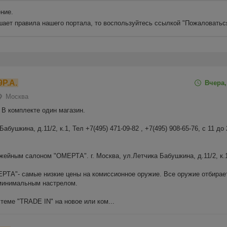
ние.
шает правила нашего портала, то воспользуйтесь ссылкой
"Пожаловатьс
9Р.А.
Вчера,
Москва
 В комплекте один магазин.
абушкина, д.11/2, к.1, Тел +7(495) 471-09-82 , +7(495) 908-65-76, с 11 до 
жейным салоном "ОМЕРТА". г. Москва, ул.Летчика Бабушкина, д.11/2, к.1
ТА"- самые низкие цены на комиссионное оружие. Все оружие отбирае
 минимальным настрелом.
теме "TRADE IN" на новое или ком...