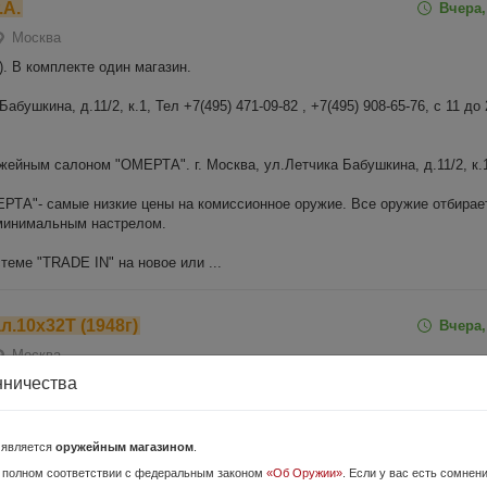
.А.
Вчера,
Москва
). В комплекте один магазин.
абушкина, д.11/2, к.1, Тел +7(495) 471-09-82 , +7(495) 908-65-76, с 11 до 
жейным салоном "ОМЕРТА". г. Москва, ул.Летчика Бабушкина, д.11/2, к.1
ТА"- самые низкие цены на комиссионное оружие. Все оружие отбирае
 минимальным настрелом.
теме "TRADE IN" на новое или ...
л.10х32Т (1948г)
Вчера,
Москва
нничества
. В комплекте один магазин.
абушкина, д.11/2, к.1, Тел +7(495) 471-09-82 , +7(495) 908-65-76, с 11 до 
о является
оружейным магазином
.
 полном соответствии с федеральным законом
«Об Оружии»
. Если у вас есть сомнен
жейным салоном "ОМЕРТА". г. Москва, ул.Летчика Бабушкина, д.11/2, к.1