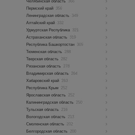
Челябинская область
366
Пермский край
356
Ленинградская область
349
Алтайский край
332
Удмуртская Республика
321
Астраханская область
319
Республика Башкортостан
305
Тюменская область
288
Тверская область
282
Рязанская область
278
Владимирская область
264
Хабаровский край
263
Республика Крым
252
Ярославская область
252
Калининградская область
250
Тульская область
216
Вологодская область
213
Смоленская область
202
Белгородская область
200