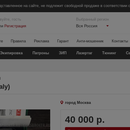
дставленное на сайте, не подлежит свободной продаже в соответствии с
вуйте, гость
Выбранный регион
Вся Россия
ли
Регистрация
те
Правила
Реклама
Гарант
Анти-мошенник
Контакты
Экипировка
Патроны
ЗИП
Лазертаг
Тюнинг
С
8
aly)
город Москва
40 000 р.