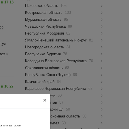
 в 17:13
Псковская область
105
Костромская область
103
Мурманская область
95
Чувашская Республика
89
22
Республика Мордовия
82
Ямало-Ненецкий автономный округ
81
,ул.
Новгородская область
81
Республика Бурятия
78
тся и
Кабардино-Балкарская Республика
70
Сахалинская область
68
Республика Саха (Якутия)
66
Камчатский край
64
 в 18:27
Карачаево-Черкесская Республика
62
Республика Коми
60
×
Республика Алтай
57
Республика Марий Эл
50
22
Еврейская автономная область
50
Республика Адыгея
50
ия или автором
,ул.