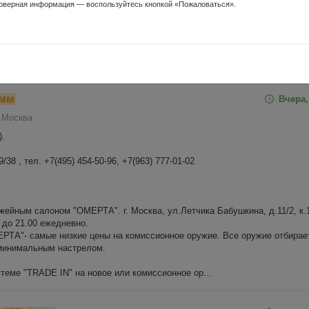
оверная информация — воспользуйтесь кнопкой «Пожаловаться».
ТА"- самые низкие цены на комиссионное оружие. Все оружие отбирае
 минимальным настрелом.
теме "TRADE IN" на новое или к...
8мм
Вчера,
Москва
).
38 , тел. +7(495) 454-50-96, +7(963) 777-01-02
жейным салоном "ОМЕРТА". г. Москва, ул.Летчика Бабушкина, д.11/2, к.1
 до 21.00 ежедневно.
ТА"- самые низкие цены на комиссионное оружие. Все оружие отбирае
 минимальным настрелом.
теме "TRADE IN" на новое или комиссионное ор...