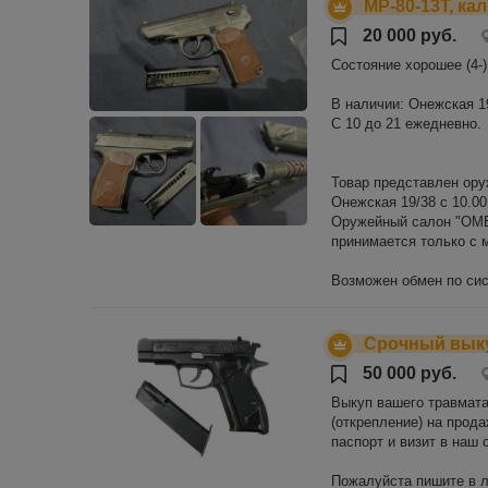
МР-80-13Т, ка
20 000 руб.
Состояние хорошее (4-)
В наличии: Онежская 19/
С 10 до 21 ежедневно.
Товар представлен ору
Онежская 19/38 с 10.00
Оружейный салон "ОМЕР
принимается только с
Возможен обмен по сист
Срочный выку
50 000 руб.
Выкуп вашего травмата 
(открепление) на прода
паспорт и визит в наш 
Пожалуйста пишите в 