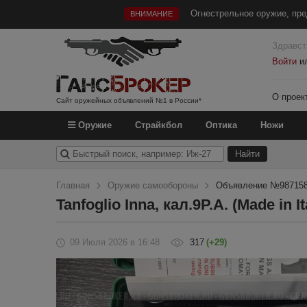
Огнестрельное оружие, пре
ВНИМАНИЕ
Здравст
Войти
и
О проек
Сайт оружейных объявлений №1 в России*
Оружие
Страйкбол
Оптика
Ножи
Главная
Оружие самообороны
Объявление №98715
Tanfoglio Inna, кал.9Р.А. (Made in It
09 Июля 2026
в 16:48
317
(+29)