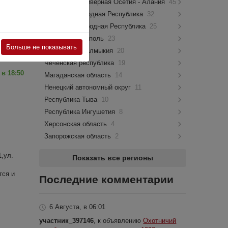
Республика Северная Осетия - Алания
45
Донецкая Народная Республика
32
тся и
Луганская Народная Республика
25
город Севастополь
23
Больше не показывать
Республика Калмыкия
20
Чеченская республика
19
 в 18:50
Магаданская область
14
Ненецкий автономный округ
11
Республика Тыва
10
Республика Ингушетия
8
Херсонская область
4
Запорожская область
2
,ул.
Показать все регионы
тся и
Последние комментарии
6 Августа, в 06:01
участник_397146
, к объявлению
Охотничий