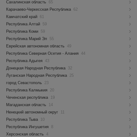
Сахалинская область
65
Карачаево-Черкесская Республика
62
Камчатский край
61
Республика Алтай
59
Республика Коми
59
Республика Марий Эл
55
Еврейская автономная область
49
Республика Северная Осетия - Алания
44
Республика Адыгея
43
Донецкая Народная Республика
32
Луганская Народная Республика
25
город Севастополь
23
Республика Калмыкия
20
Чеченская республика
19
Магаданская область
14
Ненецкий автономный округ
11
Республика Тыва
10
Республика Ингушетия
8
Херсонская область
4