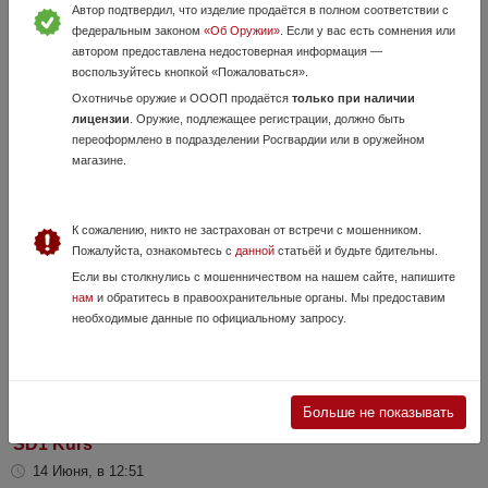
Автор подтвердил, что изделие продаётся в полном соответствии с
федеральным законом
«Об Оружии»
. Если у вас есть сомнения или
автором предоставлена недостоверная информация —
воспользуйтесь кнопкой «Пожаловаться».
Охотничье оружие и ОООП продаётся
только при наличии
МР-80-13Т CAL 45 Rubber
лицензии
. Оружие, подлежащее регистрации, должно быть
24 Июля, в 08:35
переоформлено в подразделении Росгвардии или в оружейном
магазине.
18 000 руб.
Самарская область, Новокуйбышевск
Продам МР-80-13Т 45 Rubber, в хорошем состоянии ,две обоймы,
кобура в подарок . Переоформление в ЛРО.
К сожалению, никто не застрахован от встречи с мошенником.
Пожалуйста, ознакомьтесь с
данной
статьёй и будьте бдительны.
Если вы столкнулись с мошенничеством на нашем сайте, напишите
нам
и обратитесь в правоохранительные органы. Мы предоставим
необходимые данные по официальному запросу.
Больше не показывать
SD1 Kurs
14 Июня, в 12:51