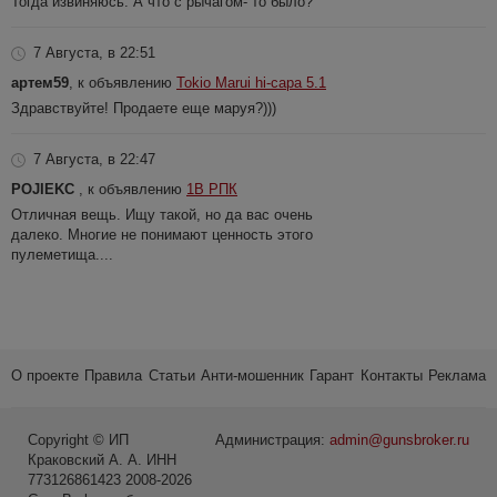
Тогда извиняюсь. А что с рычагом- то было?
7 Августа, в 22:51
артем59
, к объявлению
Tokio Marui hi-capa 5.1
Здравствуйте! Продаете еще маруя?)))
7 Августа, в 22:47
POJIEKC
, к объявлению
1В РПК
Отличная вещь. Ищу такой, но да вас очень
далеко. Многие не понимают ценность этого
пулеметища....
О проекте
Правила
Статьи
Анти-мошенник
Гарант
Контакты
Реклама
Copyright © ИП
Администрация:
admin@gunsbroker.ru
Краковский А. А. ИНН
773126861423 2008-2026