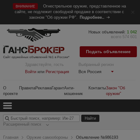
Огнестрельное оружие, представленное на
ВНИМАНИЕ
сайте, не подлежит свободной продаже в соответствии с
законом "Об оружии РФ".
Подробнее..
Новых объявлений:
1 042
всего 574 601
Подать объявление
Сайт оружейных объявлений №1 в России*
Здравствуйте, гость
Выбранный регион
Вся Россия
Войти
или
Регистрация
О
Правила
Реклама
Гарант
Анти-
Контакты
Закон "Об
проекте
мошенник
оружии"
Расширенный поиск
Главная
Оружие самообороны
Объявление №986193