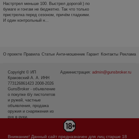
Настртрел меньше 100. Выстрел дорогой:) по
бумаге и гонгам не бюджетно. Так что только
пристрелка перед сезоном, причём гладкими.
И один контрольный н...
О проекте
Правила
Статьи
Анти-мошенник
Гарант
Контакты
Реклама
Copyright © ИП
Администрация:
admin@gunsbroker.ru
Краковский А. А. ИНН
773126861423 2008-2026
GunsBroker - объявление
о покупке б/у пистолетов
и ружей, частные
объявления, продажа
оружия и снаряжения из
рук в руки.
* Первое место среди
сайтов в категории Охота
Внимание! Данный сайт предназначен для лиц старше 18