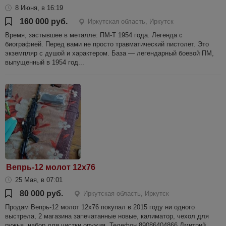
8 Июня, в 16:19
160 000 руб.
Иркутская область, Иркутск
Время, застывшее в металле: ПМ-Т 1954 года. Легенда с
биографией. Перед вами не просто травматический пистолет. Это
экземпляр с душой и характером. База — легендарный боевой ПМ,
выпущенный в 1954 год...
Вепрь-12 молот 12х76
25 Мая, в 07:01
80 000 руб.
Иркутская область, Иркутск
Продам Вепрь-12 молот 12х76 покупал в 2015 году ни одного
выстрела, 2 магазина запечатанные новые, калиматор, чехол для
ружья, набор для чистки оружия. Телефон 89086404866 Дмитрий.