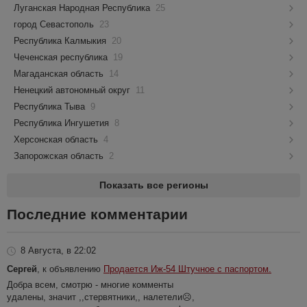
Луганская Народная Республика
25
город Севастополь
23
Республика Калмыкия
20
Чеченская республика
19
Магаданская область
14
Ненецкий автономный округ
11
Республика Тыва
9
Республика Ингушетия
8
Херсонская область
4
Запорожская область
2
Показать все регионы
Последние комментарии
8 Августа, в 22:02
Сергей
, к объявлению
Продается Иж-54 Штучное с паспортом.
Добра всем, смотрю - многие комменты
удалены, значит ,,стервятники,, налетели☹️,