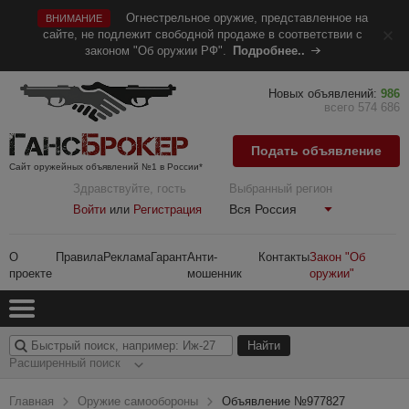
Огнестрельное оружие, представленное на
ВНИМАНИЕ
сайте, не подлежит свободной продаже в соответствии с
законом "Об оружии РФ".
Подробнее..
Новых объявлений:
986
всего 574 686
Подать объявление
Сайт оружейных объявлений №1 в России*
Здравствуйте, гость
Выбранный регион
Вся Россия
Войти
или
Регистрация
О
Правила
Реклама
Гарант
Анти-
Контакты
Закон "Об
проекте
мошенник
оружии"
Расширенный поиск
Главная
Оружие самообороны
Объявление №977827