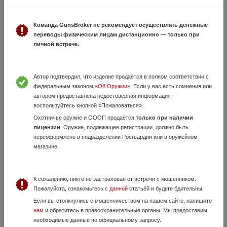
22 Июля, в 17:33
100 000 руб.
Иркутская область, Ангарск
Команда GunsBroker не рекомендует осуществлять денежные
переводы физическим лицам дистанционно — только при
Настрел не более двух магазинов. Один хозяин. Ствол без
личной встрече.
перегородки, из-за чего пистолет обладает высокой точностью и
кучностью стрельбы. Пуля не ломается и не рассыпается в стволе.
Grand Power T12 в ...
Автор подтвердил, что изделие продаётся в полном соответствии с
федеральным законом
«Об Оружии»
. Если у вас есть сомнения или
автором предоставлена недостоверная информация —
воспользуйтесь кнопкой «Пожаловаться».
Охотничье оружие и ОООП продаётся
только при наличии
лицензии
. Оружие, подлежащее регистрации, должно быть
переоформлено в подразделении Росгвардии или в оружейном
магазине.
Grand Power T12
К сожалению, никто не застрахован от встречи с мошенником.
Вчера, в 12:17
Пожалуйста, ознакомьтесь с
данной
статьёй и будьте бдительны.
120 000 руб.
Иркутская область, Иркутск
Если вы столкнулись с мошенничеством на нашем сайте, напишите
Настрел 10 патронов
нам
и обратитесь в правоохранительные органы. Мы предоставим
необходимые данные по официальному запросу.