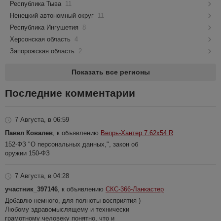
Республика Тыва
11
Ненецкий автономный округ
11
Республика Ингушетия
8
Херсонская область
4
Запорожская область
2
Показать все регионы
Последние комментарии
7 Августа, в 06:59
Павел Ковалев
, к объявлению
Вепрь-Хантер 7.62х54 R
152-ФЗ "О персональных данных,", закон об
оружии 150-ФЗ
7 Августа, в 04:28
участник_397146
, к объявлению
СКС-366-Ланкастер
Добавлю немного, для полноты восприятия )
Любому здравомыслящему и технически
грамотному человеку понятно, что и