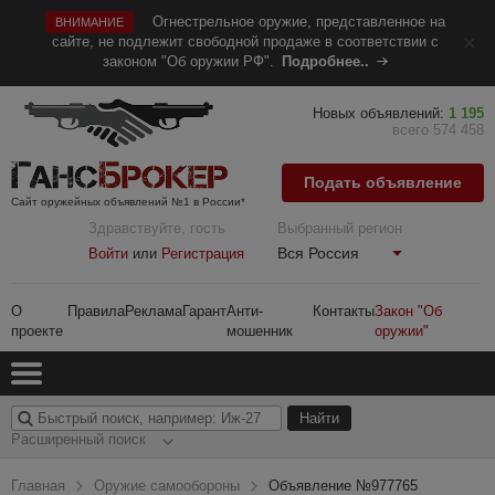
Огнестрельное оружие, представленное на
ВНИМАНИЕ
сайте, не подлежит свободной продаже в соответствии с
законом "Об оружии РФ".
Подробнее..
Новых объявлений:
1 195
всего 574 458
Подать объявление
Сайт оружейных объявлений №1 в России*
Здравствуйте, гость
Выбранный регион
Вся Россия
Войти
или
Регистрация
О
Правила
Реклама
Гарант
Анти-
Контакты
Закон "Об
проекте
мошенник
оружии"
Расширенный поиск
Главная
Оружие самообороны
Объявление №977765