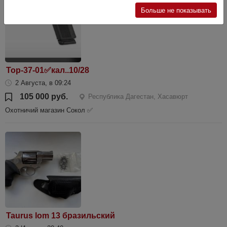
Больше не показывать
Тор-37-01✅кал..10/28
2 Августа, в 09:24
105 000 руб.
Республика Дагестан, Хасавюрт
Охотничий магазин Сокол ✅
Taurus lom 13 бразильский