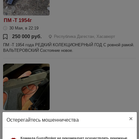
ПМ -Т 1954г
30 Мая, в 22:19
250 000 руб.
Республика Дагестан, Хасавюрт
ПМ -Т 1954 года РЕДКИЙ КОЛЕКЦИОНЕРНЫЙ ГОД С ровной рамой.
ВАЛЬТЕРОВСКИЙ Состояние новое.
ПСМ-Т….кал..9
×
Остерегайтесь мошенничества
2 Августа, в 09:23
250 000 руб.
Республика Дагестан, Хасавюрт
Команда GunsBroker не рекомендует осуществлять денежные