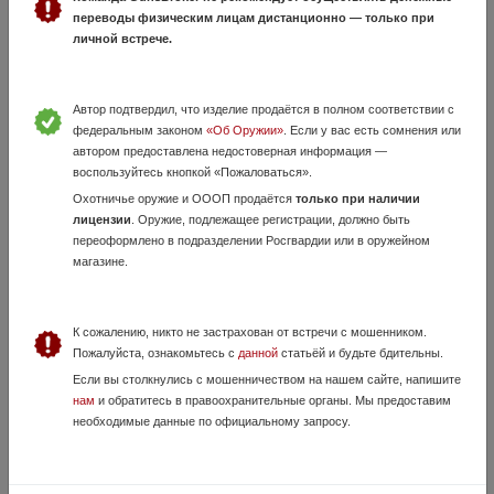
Цена снижена до 12 ноября, ПСМ-Т. ( матовые, шлифованные,
переводы физическим лицам дистанционно — только при
полированные) 9Р.А. Новые, настрел 0, СОЗ ПРОИЗВОДСТВО
личной встрече.
ПРЕКРАЩЕНО. Современными патронами с 10ти метров доска 20мм
навылет! Металл 1 мм см.фото.п...
Автор подтвердил, что изделие продаётся в полном соответствии с
федеральным законом
«Об Оружии»
. Если у вас есть сомнения или
автором предоставлена недостоверная информация —
воспользуйтесь кнопкой «Пожаловаться».
Охотничье оружие и ОООП продаётся
только при наличии
лицензии
. Оружие, подлежащее регистрации, должно быть
переоформлено в подразделении Росгвардии или в оружейном
магазине.
Травматический пистолет есаул пдт 9т
30 Июля, в 17:58
К сожалению, никто не застрахован от встречи с мошенником.
45 000 руб.
Республика Дагестан, Махачкала
Пожалуйста, ознакомьтесь с
данной
статьёй и будьте бдительны.
Продажа строго по лицензии,состояние как на фото,в комплекте два
Если вы столкнулись с мошенничеством на нашем сайте, напишите
магазина короткий и удлененный,не удобен для постоянного
нам
и обратитесь в правоохранительные органы. Мы предоставим
ношения,хочу приобрести другой
необходимые данные по официальному запросу.