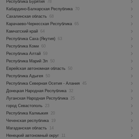
Республика Бурятия
78
Кабардино-Балкарская Республика
70
Сахалинская область
68
Карачаево-Черкесская Республика
65
Камчатский край
64
Республика Саха (Якутия)
63
Республика Коми
60
Республика Алтай
59
Республика Марий Эл
50
Еврейская автономная область
50
Республика Адыгея
50
Республика Северная Осетия - Алания
45
Донецкая Народная Республика
32
Луганская Народная Республика
25
город Севастополь
23
Республика Калмыкия
20
Чеченская республика
19
Магаданская область
14
Ненецкий автономный округ
11