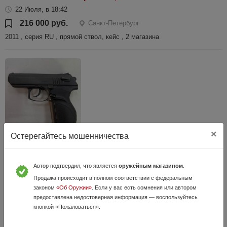
22 Июля, в 18:42
216 000 руб.
Санкт-Петербург
2011 , серия RU , прямой ствол, кейс , 2 магазина
×
Остерегайтесь мошенничества
ПС10 , кал. 10/28 в СПБ
6 Июня, в 12:28
Автор подтвердил, что является
оружейным магазином
.
55 900 руб.
Санкт-Петербург
Продажа происходит в полном соответствии с федеральным
Новый , полный комплект , гарантия
законом
«Об Оружии»
. Если у вас есть сомнения или автором
предоставлена недостоверная информация — воспользуйтесь
кнопкой «Пожаловаться».