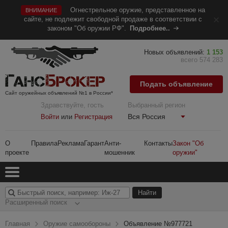
Огнестрельное оружие, представленное на
ВНИМАНИЕ
сайте, не подлежит свободной продаже в соответствии с
законом "Об оружии РФ".
Подробнее..
Новых объявлений:
1 153
всего 574 283
Подать объявление
Сайт оружейных объявлений №1 в России*
Здравствуйте, гость
Выбранный регион
Вся Россия
Войти
или
Регистрация
О
Правила
Реклама
Гарант
Анти-
Контакты
Закон "Об
проекте
мошенник
оружии"
Расширенный поиск
Главная
Оружие самообороны
Объявление №977721