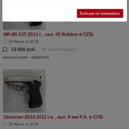
Больше не показывать
МР-80-13Т 2013 г. , кал. 45 Rubber в СПБ
24 Июля, в 18:19
33 000 руб.
Санкт-Петербург
красный курок , бакелитка
Streamer-2014 2011 г.в. , кал. 9 мм Р.А. в СПБ
23 Июля, в 18:53