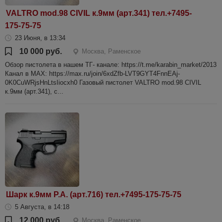
VALTRO mod.98 CIVIL к.9мм (арт.341) тел.+7495-
175-75-75
23 Июня, в 13:34
10 000 руб.
Москва, Раменское
Обзор пистолета в нашем ТГ- канале: https://t.me/karabin_market/2013
Канал в МАХ: https://max.ru/join/6xdZfb-LVT9GYT4FnnEAj-
0K0CuWRjsHnLtsIiocxh0 Газовый пистолет VALTRO mod.98 CIVIL
к.9мм (арт.341), с...
Шарк к.9мм Р.А. (арт.716) тел.+7495-175-75-75
5 Августа, в 14:18
12 000 руб.
Москва, Раменское