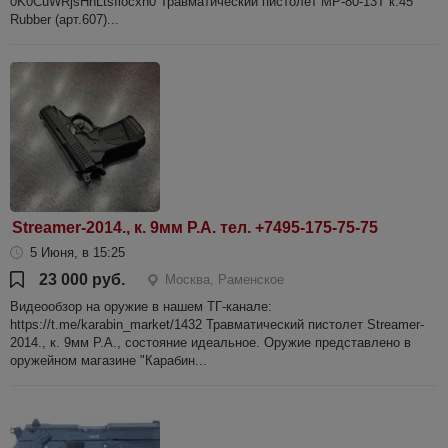
0K0CuWRjsHnLtsIiocxh0 Травматический пистолет МР-80-13Т к.45
Rubber (арт.607)...
Streamer-2014., к. 9мм Р.А. тел. +7495-175-75-75
5 Июня, в 15:25
23 000 руб.
Москва, Раменское
Видеообзор на оружие в нашем ТГ-канале:
https://t.me/karabin_market/1432 Травматический пистолет Streamer-
2014., к. 9мм Р.А., состояние идеальное. Оружие представлено в
оружейном магазине "Карабин...