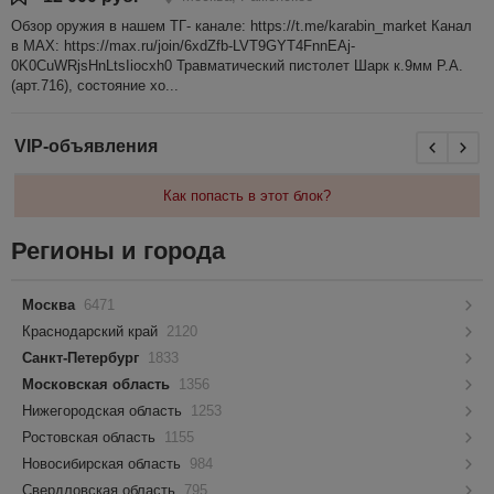
Обзор оружия в нашем ТГ- канале: https://t.me/karabin_market Канал
в МАХ: https://max.ru/join/6xdZfb-LVT9GYT4FnnEAj-
0K0CuWRjsHnLtsIiocxh0 Травматический пистолет Шарк к.9мм Р.А.
(арт.716), состояние хо...
VIP-объявления
Как попасть в этот блок?
Регионы и города
Москва
6471
Краснодарский край
2120
Санкт-Петербург
1833
Московская область
1356
Нижегородская область
1253
Ростовская область
1155
Новосибирская область
984
Свердловская область
795