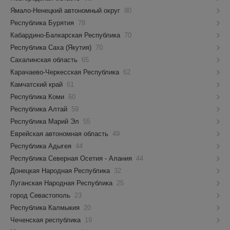
Ямало-Ненецкий автономный округ
80
Республика Бурятия
78
Кабардино-Балкарская Республика
70
Республика Саха (Якутия)
70
Сахалинская область
65
Карачаево-Черкесская Республика
62
Камчатский край
61
Республика Коми
60
Республика Алтай
59
Республика Марий Эл
55
Еврейская автономная область
49
Республика Адыгея
44
Республика Северная Осетия - Алания
44
Донецкая Народная Республика
32
Луганская Народная Республика
25
город Севастополь
23
Республика Калмыкия
20
Чеченская республика
19