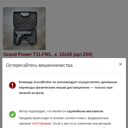
Grand Power T11-FM1., к. 10х28 (арт.250)
тел.+7495-175-75-75
×
Остерегайтесь мошенничества
19 Июня, в 15:08
79 800 руб.
Москва, Раменское
Команда GunsBroker не рекомендует осуществлять денежные
Обзор оружия в нашем ТГ- канале: https://t.me/karabin_market/1903
переводы физическим лицам дистанционно — только при
Канал в МАХ: https://max.ru/join/6xdZfb-LVT9GYT4FnnEAj-
личной встрече.
0K0CuWRjsHnLtsIiocxh0 Травматический пистолет Grand Power T11-
FM1., к. 10х28 (ар...
Автор подтвердил, что является
оружейным магазином
.
Продажа происходит в полном соответствии с федеральным
законом
«Об Оружии»
. Если у вас есть сомнения или автором