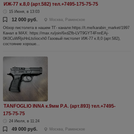
ИЖ-77 к.8,0 (арт.582) тел.+7495-175-75-75
15 Июня, в 13:03
12 000 руб.
Москва, Раменское
Обзор пистолета в нашем ТГ- канале:https://t.me/karabin_market/1997
Канал в МАХ: https://max.ru/join/6xdZfb-LVT9GYT4FnnEAj-
0K0CuWRjsHnLtsIiocxh0 Газовый пистолет ИЖ-77 к.8,0 (арт.582),
состояние хороше...
TANFOGLIO INNA к.9мм Р.А. (арт.893) тел.+7495-
175-75-75
24 Июля, в 11:24
49 000 руб.
Москва, Раменское