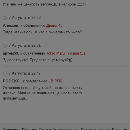
И в чем же ценность вепря-1в, в калибре .223?
7 Августа, в 22:53
Алексей
, к объявлению
Диана 48
Тогда извиняюсь. А что с рычагом- то было?
7 Августа, в 22:51
артем59
, к объявлению
Tokio Marui hi-capa 5.1
Здравствуйте! Продаете еще маруя?)))
7 Августа, в 22:47
POJIEKC
, к объявлению
1В РПК
Отличная вещь. Ищу такой, но да вас очень
далеко. Многие не понимают ценность этого
пулеметища....
О проекте
Правила
Статьи
Анти-мошенник
Гарант
Контакты
Реклама