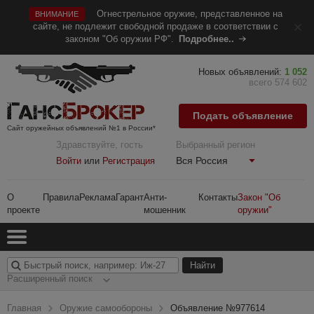
Огнестрельное оружие, представленное на
ВНИМАНИЕ
сайте, не подлежит свободной продаже в соответствии с
законом "Об оружии РФ".
Подробнее..
Новых объявлений:
1 052
всего 574 602
Подать объявление
Сайт оружейных объявлений №1 в России*
Здравствуйте, гость
Выбранный регион
Вся Россия
Войти
или
Регистрация
О
Правила
Реклама
Гарант
Анти-
Контакты
Закон "Об
проекте
мошенник
оружии"
Расширенный поиск
Главная
Оружие самообороны
Объявление №977614