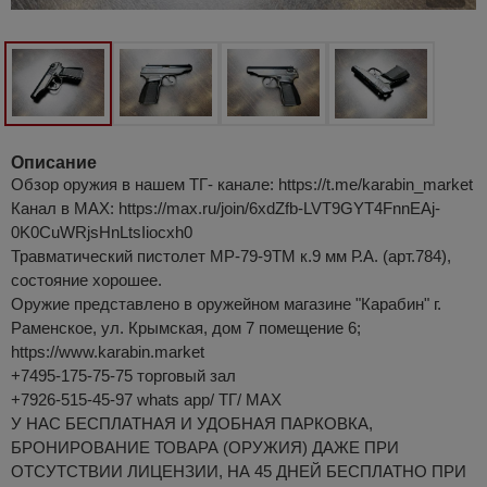
Описание
Обзор оружия в нашем ТГ- канале: https://t.me/karabin_market
Канал в МАХ: https://max.ru/join/6xdZfb-LVT9GYT4FnnEAj-
0K0CuWRjsHnLtsIiocxh0
Травматический пистолет МР-79-9ТМ к.9 мм Р.А. (арт.784),
состояние хорошее.
Оружие представлено в оружейном магазине "Карабин" г.
Раменское, ул. Крымская, дом 7 помещение 6;
https://www.karabin.market
+7495-175-75-75 торговый зал
+7926-515-45-97 whats app/ ТГ/ MAX
У НАС БЕСПЛАТНАЯ И УДОБНАЯ ПАРКОВКА,
БРОНИРОВАНИЕ ТОВАРА (ОРУЖИЯ) ДАЖЕ ПРИ
ОТСУТСТВИИ ЛИЦЕНЗИИ, НА 45 ДНЕЙ БЕСПЛАТНО ПРИ