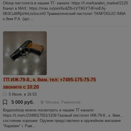
Обзор пистолета в нашем ТГ- канале: https://t.me/karabin_market/2120
Канал в МАХ: https://max.ru/join/6xdZfb-LVT9GYT4FnnEAj-
0K0CuWRjsHnLtsIiocxh0 Травматический пистолет TANFOGLIO INNA
к.9мм Р.А. (арт....
ГП ИЖ-79-8., к. 8мм. тел: +7495-175-75-75
звоните с 10:20
5 Июня, в 16:53
5 000 руб.
Москва, Раменское
Видеообзор можно посмотреть в нашем ТГ-канале:
https://t.me/c/2348017551/1109 Газовый пистолет ИЖ-79-8., к. 8мм.,
состояние хорошее. Оружие представлено в оружейном магазине
"Карабин" г. Рам...