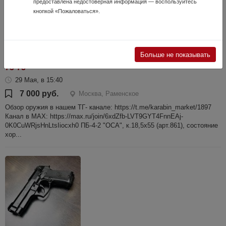
предоставлена недостоверная информация — воспользуйтесь
кнопкой «Пожаловаться».
ПБ-4-2 "ОСА", к.18,5х55 (арт.861) тел.+7495-175-
Больше не показывать
75-75
29 Мая, в 15:40
7 000 руб.
Москва, Раменское
Обзор оружия в нашем ТГ- канале: https://t.me/karabin_market/1897
Канал в МАХ: https://max.ru/join/6xdZfb-LVT9GYT4FnnEAj-
0K0CuWRjsHnLtsIiocxh0 ПБ-4-2 "ОСА", к.18,5х55 (арт.861), состояние
хор...