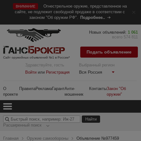
Огнестрельное оружие, представленное на
ВНИМАНИЕ
сайте, не подлежит свободной продаже в соответствии с
законом "Об оружии РФ".
Подробнее..
Новых объявлений:
1 061
всего 574 811
Подать объявление
Сайт оружейных объявлений №1 в России*
Здравствуйте, гость
Выбранный регион
Вся Россия
Войти
или
Регистрация
О
Правила
Реклама
Гарант
Анти-
Контакты
Закон "Об
проекте
мошенник
оружии"
Расширенный поиск
Главная
Оружие самообороны
Объявление №977459