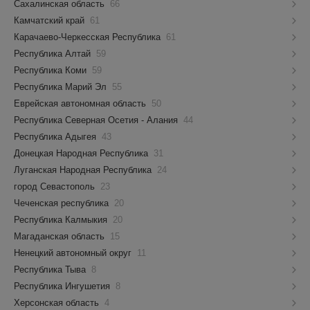
Сахалинская область
66
Камчатский край
61
Карачаево-Черкесская Республика
61
Республика Алтай
59
Республика Коми
59
Республика Марий Эл
55
Еврейская автономная область
50
Республика Северная Осетия - Алания
44
Республика Адыгея
43
Донецкая Народная Республика
31
Луганская Народная Республика
24
город Севастополь
23
Чеченская республика
20
Республика Калмыкия
20
Магаданская область
15
Ненецкий автономный округ
11
Республика Тыва
8
Республика Ингушетия
8
Херсонская область
4