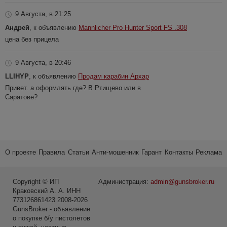
9 Августа, в 21:25
Андрей
, к объявлению
Mannlicher Pro Hunter Sport FS .308
цена без прицела
9 Августа, в 20:46
LLIHYP
, к объявлению
Продам карабин Архар
Привет. а оформлять где? В Ртищево или в
Саратове?
О проекте
Правила
Статьи
Анти-мошенник
Гарант
Контакты
Реклама
Copyright © ИП
Администрация:
admin@gunsbroker.ru
Краковский А. А. ИНН
773126861423 2008-2026
GunsBroker - объявление
о покупке б/у пистолетов