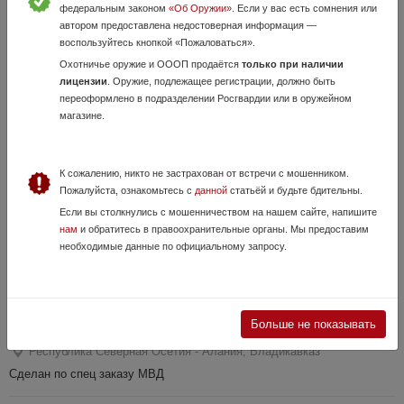
федеральным законом
«Об Оружии»
. Если у вас есть сомнения или
3 Июня, в 09:28
автором предоставлена недостоверная информация —
20 000 руб.
воспользуйтесь кнопкой «Пожаловаться».
Республика Северная Осетия - Алания, Владикавказ
Охотничье оружие и ОООП продаётся
только при наличии
ТТ Лидер калибра 10х32Т, 1944 года. Переоформление по лицензии
лицензии
. Оружие, подлежащее регистрации, должно быть
ЛОа
переоформлено в подразделении Росгвардии или в оружейном
магазине.
К сожалению, никто не застрахован от встречи с мошенником.
Пожалуйста, ознакомьтесь с
данной
статьёй и будьте бдительны.
Если вы столкнулись с мошенничеством на нашем сайте, напишите
нам
и обратитесь в правоохранительные органы. Мы предоставим
необходимые данные по официальному запросу.
Хорхе ( эксклюзивный)
25 Мая, в 09:42
Больше не показывать
150 000 руб.
Республика Северная Осетия - Алания, Владикавказ
Сделан по спец заказу МВД