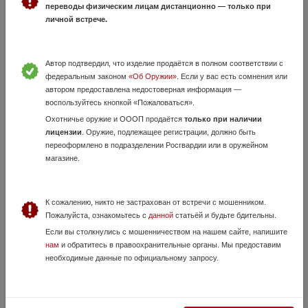
переводы физическим лицам дистанционно — только при
0K0CuWRjsHnLtsIiocxh0 Травматический пистолет STREAMER к.9мм
личной встрече.
Р.А. (арт.460, со...
Автор подтвердил, что изделие продаётся в полном соответствии с
федеральным законом
«Об Оружии»
. Если у вас есть сомнения или
автором предоставлена недостоверная информация —
воспользуйтесь кнопкой «Пожаловаться».
Охотничье оружие и ОООП продаётся
только при наличии
лицензии
. Оружие, подлежащее регистрации, должно быть
переоформлено в подразделении Росгвардии или в оружейном
магазине.
Grand Power T12-F
2 Июня, в 10:47
60 000 руб.
Москва
К сожалению, никто не застрахован от встречи с мошенником.
Пожалуйста, ознакомьтесь с
данной
статьёй и будьте бдительны.
Добрый день! Продаю пистолет Grand Power T12-F идеальном
Если вы столкнулись с мошенничеством на нашем сайте, напишите
рабочем состоянии, так же отдам 3 кобуры, сейф, средство для
чистки). Переоформление ОЛРР в ЗАО г. Москвы.
нам
и обратитесь в правоохранительные органы. Мы предоставим
необходимые данные по официальному запросу.