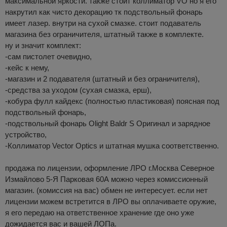
максимальной яркости. также стоит коллиматор VO но я его
накрутил как чисто декорацию тк подствольный фонарь
имеет лазер. внутри на сухой смазке. стоит подаватель
магазина без ограничителя, штатный также в комплекте.
ну и значит комплект:
-сам пистолет очевидно,
-кейс к нему,
-магазин и 2 подавателя (штатный и без ограничителя),
-средства за уходом (сухая смазка, ерш),
-кобура фулл кайдекс (полностью пластиковая) поясная под
подствольный фонарь,
-подствольный фонарь Olight Baldr S Оригинал и зарядное
устройство,
-Коллиматор Vector Optics и штатная мушка соответственно.
продажа по лицензии, оформление ЛРО г.Москва Северное
Измайлово 5-Я Парковая 60А можно через комиссионный
магазин. (комиссия на вас) обмен не интересует. если нет
лицензии можем встретится в ЛРО вы оплачиваете оружие,
я его передаю на ответственное хранение где оно уже
дожидается вас и вашей ЛОПа.