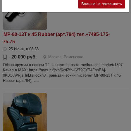
Больше не показывать
МР-80-13Т к.45 Rubber (арт.794) тел.+7495-175-
75-75
25 Июня, в 08:58
20 000 руб.
Москва, Раменское
Обзор оружия в нашем ТГ- канале: https://t.me/karabin_market/1897
Канал в МАХ: https://max.ru/join/6xdZfb-LVT9GYT4FnnEAj-
0K0CuWRjsHnLtsIiocxh0 Травматический пистолет МР-80-13Т к.45
Rubber (арт.794), с...