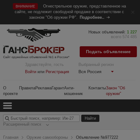
Огнестрельное оружие, представленное на
ВНИМАНИЕ
сайте, не подлежит свободной продаже в соответствии с
законом "Об оружии РФ".
Подробнее..
Новых объявлений:
1 227
всего 574 485
Подать объявление
Сайт оружейных объявлений №1 в России*
Здравствуйте, гость
Выбранный регион
Вся Россия
Войти
или
Регистрация
О
Правила
Реклама
Гарант
Анти-
Контакты
Закон "Об
проекте
мошенник
оружии"
Расширенный поиск
Главная
Оружие самообороны
Объявление №977222