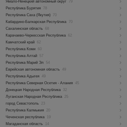
Ямало-Ненецкий автономный округ
79
Республика Бурятия
78
Республика Саха (Якутия)
70
Кабардино-Балкарская Республика
70
Сахалинская область
68
Карачаево-Черкесская Республика
62
Камчатский край
62
Республика Коми
60
Республика Алтай
57
Республика Марий Эл
54
Еврейская автономная область
49
Республика Адыгея
49
Республика Северная Осетия - Алания
45
Донецкая Народная Республика
32
Луганская Народная Республика
25
город Севастополь
23
Республика Калмыкия
20
Чеченская республика
19
Магаданская область
14