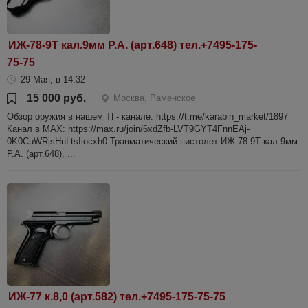
ИЖ-78-9Т кал.9мм Р.А. (арт.648) тел.+7495-175-
75-75
29 Мая, в 14:32
15 000 руб.
Москва, Раменское
Обзор оружия в нашем ТГ- канале: https://t.me/karabin_market/1897
Канал в МАХ: https://max.ru/join/6xdZfb-LVT9GYT4FnnEAj-
0K0CuWRjsHnLtsIiocxh0 Травматический пистолет ИЖ-78-9Т кал.9мм
Р.А. (арт.648), ...
ИЖ-77 к.8,0 (арт.582) тел.+7495-175-75-75