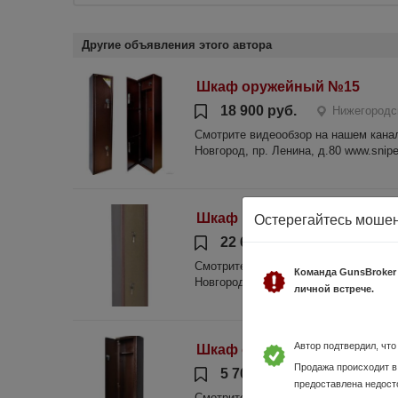
Другие объявления этого автора
Шкаф оружейный №15
18 900 руб.
Нижегородс
Смотрите видеообзор на нашем канале
Новгород, пр. Ленина, д.80 www.sniper
Шкаф металлический ОШ 3
Остерегайтесь моше
22 600 руб.
Нижегородс
Смотрите видеообзор на нашем канале
Команда GunsBroker
Новгород, пр. Ленина, д.80 www.sniper
личной встрече.
Автор подтвердил, чт
Шкаф оружейный №1
Продажа происходит в
5 700 руб.
Нижегородска
предоставлена недост
Смотрите видеообзор на нашем канале