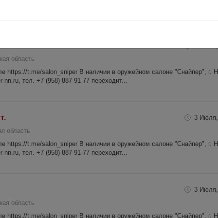
-nn.ru, тел. +7 (958) 887-91-77 переходит...
3 Июля,
кая область
 https://t.me/salon_sniper В наличии в оружейном салоне "Снайпер", г. 
-nn.ru, тел. +7 (958) 887-91-77 переходит...
т.
3 Июля,
я область
 https://t.me/salon_sniper В наличии в оружейном салоне "Снайпер", г. 
-nn.ru, тел. +7 (958) 887-91-77 переходит...
3 Июля,
кая область
 https://t.me/salon_sniper В наличии в оружейном салоне "Снайпер", г. 