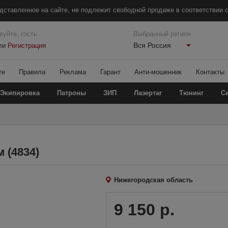
дставленное на сайте, не подлежит свободной продаже в соответствии с
вуйте, гость
Выбранный регион
Вся Россия
ли
Регистрация
те
Правила
Реклама
Гарант
Анти-мошенник
Контакты
Экипировка
Патроны
ЗИП
Лазертаг
Тюнинг
С
 (4834)
Нижегородская область
9 150 р.