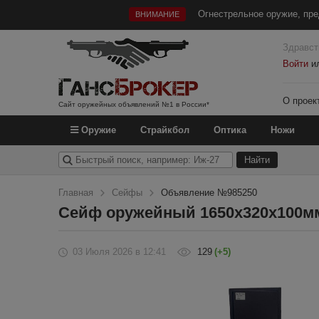
Огнестрельное оружие, пре
ВНИМАНИЕ
Здравст
Войти
и
О проек
Сайт оружейных объявлений №1 в России*
Оружие
Страйкбол
Оптика
Ножи
Главная
Сейфы
Объявление №985250
Сейф оружейный 1650х320х100мм
03 Июля 2026
в 12:41
129
(+5)