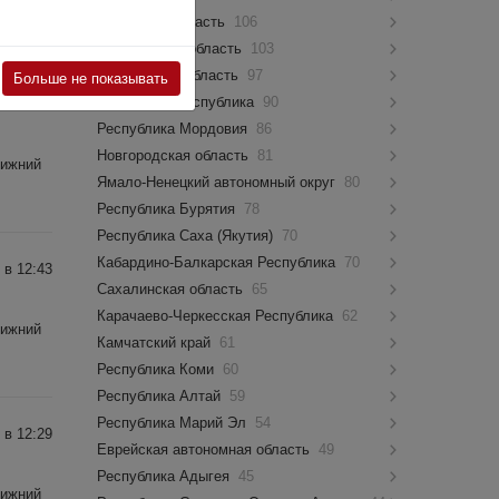
Псковская область
106
Костромская область
103
Мурманская область
97
Больше не показывать
Чувашская Республика
90
 в 12:28
Республика Мордовия
86
Новгородская область
81
Нижний
Ямало-Ненецкий автономный округ
80
Республика Бурятия
78
Республика Саха (Якутия)
70
Кабардино-Балкарская Республика
70
 в 12:43
Сахалинская область
65
Карачаево-Черкесская Республика
62
Нижний
Камчатский край
61
Республика Коми
60
Республика Алтай
59
Республика Марий Эл
54
 в 12:29
Еврейская автономная область
49
Республика Адыгея
45
Нижний