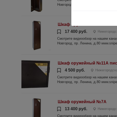
Новгород, пр. Ленина, д.80 www.sniper
Шкаф оружейный №14
17 400 руб.
Нижегородс
Смотрите видеообзор на нашем канале
Новгород, пр. Ленина, д.80 www.sniper
Шкаф оружейный №11А пис
4 500 руб.
Нижегородска
Смотрите видеообзор на нашем канале
Новгород, пр. Ленина, д.80 www.sniper
Шкаф оружейный №7А
13 400 руб.
Нижегородс
Смотрите видеообзор на нашем канале