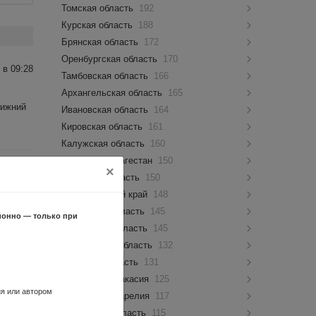
Томская область
192
Курская область
188
Брянская область
172
Оренбургская область
170
 в 09:28
Тамбовская область
166
Архангельская область
165
Нижний
Ивановская область
164
Кировская область
161
Калужская область
160
Республика Дагестан
150
×
 в 12:47
Амурская область
150
Забайкальский край
148
Нижний
Орловская область
145
ионно — только при
Пензенская область
145
Ульяновская область
132
Липецкая область
131
 в 12:49
Республика Хакасия
125
ия или автором
Республика Карелия
117
Курганская область
115
Нижний