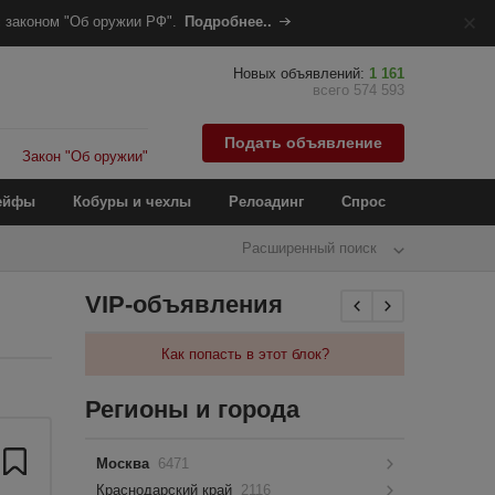
 законом "Об оружии РФ".
Подробнее..
Новых объявлений:
1 161
всего 574 593
Подать объявление
Закон "Об оружии"
ейфы
Кобуры и чехлы
Релоадинг
Спрос
Расширенный поиск
VIP-объявления
Как попасть в этот блок?
Регионы и города
Москва
6471
Краснодарский край
2116