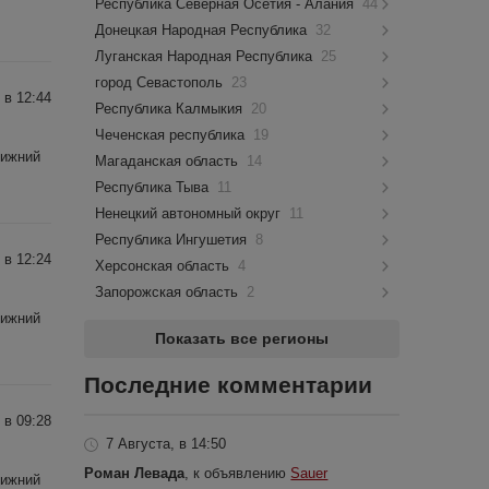
Республика Северная Осетия - Алания
44
Донецкая Народная Республика
32
Луганская Народная Республика
25
город Севастополь
23
 в 12:44
Республика Калмыкия
20
Чеченская республика
19
Нижний
Магаданская область
14
Республика Тыва
11
Ненецкий автономный округ
11
Республика Ингушетия
8
 в 12:24
Херсонская область
4
Запорожская область
2
Нижний
Показать все регионы
Последние комментарии
 в 09:28
7 Августа, в 14:50
Роман Левада
, к объявлению
Sauer
Нижний