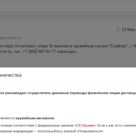
13 Мая,
кая область
 https://t.me/salon_sniper В наличии в оружейном салоне "Снайпер", г. 
-nn.ru, тел. +7 (958) 887-91-77 переходит...
Т
3 Июля,
нничества
кая область
 https://t.me/salon_sniper В наличии в оружейном салоне "Снайпер", г. 
 не рекомендует осуществлять денежные переводы физическим лицам дистанц
-nn.ru, тел. +7 (958) 887-91-77 переходит...
о является
оружейным магазином
.
3 Июля,
 полном соответствии с федеральным законом
«Об Оружии»
. Если у вас есть сомнен
я область
оверная информация — воспользуйтесь кнопкой «Пожаловаться».
 https://t.me/salon_sniper В наличии в оружейном салоне "Снайпер", г. 