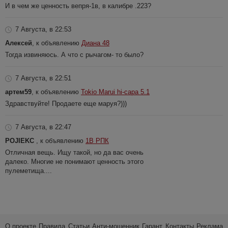
И в чем же ценность вепря-1в, в калибре .223?
7 Августа, в 22:53
Алексей
, к объявлению
Диана 48
Тогда извиняюсь. А что с рычагом- то было?
7 Августа, в 22:51
артем59
, к объявлению
Tokio Marui hi-capa 5.1
Здравствуйте! Продаете еще маруя?)))
7 Августа, в 22:47
POJIEKC
, к объявлению
1В РПК
Отличная вещь. Ищу такой, но да вас очень
далеко. Многие не понимают ценность этого
пулеметища....
О проекте
Правила
Статьи
Анти-мошенник
Гарант
Контакты
Реклама