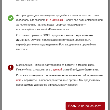
428-18-25, +7 (495) 554-81-52. МОЖНО ЗАРЕЗЕРВИРОВАТЬ
ИЗДЕЛИЕ...
Автор подтвердил, что изделие продаётся в полном соответствии с
федеральным законом
«Об Оружии»
. Если у вас есть сомнения или
автором предоставлена недостоверная информация —
воспользуйтесь кнопкой «Пожаловаться».
Охотничье оружие и ОООП продаётся
только при наличии
лицензии
. Оружие, подлежащее регистрации, должно быть
переоформлено в подразделении Росгвардии или в оружейном
магазине.
Пули Hornady 6,5 mm / 30. cal
20 Июля, в 10:45
К сожалению, никто не застрахован от встречи с мошенником.
14 000 руб.
Москва
Пожалуйста, ознакомьтесь с
данной
статьёй и будьте бдительны.
Hornady eld-m .cal 6,5 147 gr – 14 000р Hornady eld-m .cal 6,5 140 gr –
Если вы столкнулись с мошенничеством на нашем сайте, напишите
15 000р Hornady eld-x .cal 6,5 143 gr – 16 500р Hornady a-tip .cal 30
нам
и обратитесь в правоохранительные органы. Мы предоставим
.308 176 gr – 19 500р Hornady a-tip .cal 30 .308 ...
необходимые данные по официальному запросу.
Больше не показывать