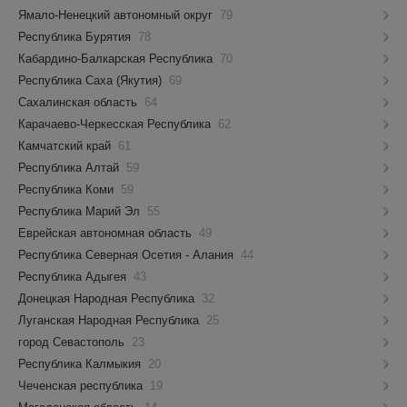
Ямало-Ненецкий автономный округ
79
Республика Бурятия
78
Кабардино-Балкарская Республика
70
Республика Саха (Якутия)
69
Сахалинская область
64
Карачаево-Черкесская Республика
62
Камчатский край
61
Республика Алтай
59
Республика Коми
59
Республика Марий Эл
55
Еврейская автономная область
49
Республика Северная Осетия - Алания
44
Республика Адыгея
43
Донецкая Народная Республика
32
Луганская Народная Республика
25
город Севастополь
23
Республика Калмыкия
20
Чеченская республика
19