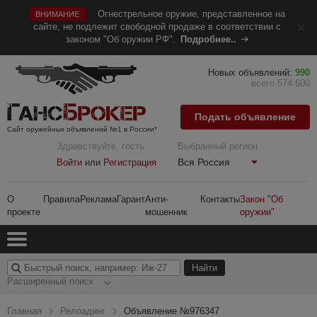
Огнестрельное оружие, представленное на
ВНИМАНИЕ
сайте, не подлежит свободной продаже в соответствии с
законом "Об оружии РФ".
Подробнее..
Новых объявлений:
990
всего 574 600
Подать объявление
Сайт оружейных объявлений №1 в России*
Здравствуйте, гость
Выбранный регион
Вся Россия
Войти
или
Регистрация
О
Правила
Реклама
Гарант
Анти-
Контакты
Закон "Об
проекте
мошенник
оружии"
Расширенный поиск
Главная
Релоадинг
Объявление №976347