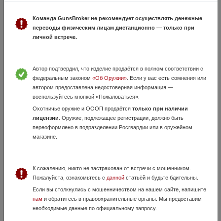
EDgun Matador ,Леля2.0, Леший2 продам
16 Июня, в 23:14
Команда GunsBroker не рекомендует осуществлять денежные
95 000 руб.
Ростовская область, г.Шахты
переводы физическим лицам дистанционно — только при
личной встрече.
----Заправка баллонов Воздухом 350бар!!!!! ----EDgun Matador Леля2.0
6.35, передний взвод , новый в коробке продам, пересыл есть.
+Возможна правильная настройка, 95тр ----- Леший2 калибр люб...
Автор подтвердил, что изделие продаётся в полном соответствии с
федеральным законом
«Об Оружии»
. Если у вас есть сомнения или
автором предоставлена недостоверная информация —
воспользуйтесь кнопкой «Пожаловаться».
Охотничье оружие и ОООП продаётся
только при наличии
лицензии
. Оружие, подлежащее регистрации, должно быть
переоформлено в подразделении Росгвардии или в оружейном
магазине.
Псп BOWMASTERS 5,5
К сожалению, никто не застрахован от встречи с мошенником.
13 Июля, в 06:34
Пожалуйста, ознакомьтесь с
данной
статьёй и будьте бдительны.
40 000 руб.
Ростовская область, Ростов на Дону
Если вы столкнулись с мошенничеством на нашем сайте, напишите
нам
и обратитесь в правоохранительные органы. Мы предоставим
В идеальном состоянии, настроено
необходимые данные по официальному запросу.