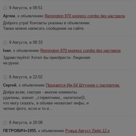
9 Августа, в 09:51
Артем
, к объявлению
Remington 870 express combo без настрела
Доброго утра! Контакты указаны в объявлении.
Также можно написать сообщение на сайте.
9 Августа, в 08:33
Ivan
, к объявлению
Remington 870 express combo без настрела
Здравствуйте! Хотел бы приобрести. Лицензия
на руках.
8 Августа, в 22:02
Сергей
, к объявлению
Продается Иж-54 Штучное с паспортом.
Добра всем, смотрю - многие комменты
удалены, значит ,,стервятники,, налетели☹️,
что могу сказать, в объяве нехватает инфы, и
четких фото, если и то и...
8 Августа, в 20:08
ПЕТРОВИЧ=1955
, к объявлению
Ружье Август Лебо 12 к