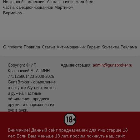
Не из всей коллекции. А только из из малой ее
части, санкционированной Мартином
Борманом.
О проекте
Правила
Статьи
Анти-мошенник
Гарант
Контакты
Реклама
Copyright © ИП
Администрация:
admin@gunsbroker.ru
Краковский А. А. ИНН
773126861423 2008-2026
GunsBroker - объявление
о покупке б/у пистолетов
и ружей, частные
объявления, продажа
оружия и снаряжения из
рук в руки.
* Первое место среди
сайтов в категории Охота
Внимание! Данный сайт предназначен для лиц старше 18
и рыбалка по данным
лет. Если Вам меньше 18 лет, просим покинуть наш сайт.
Яндекс.Радар за