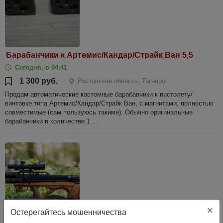
Барабанчики к Артемис/Кандар/Страйк Ван 5,5
Сегодня, в 04:41
1 300 руб.
Ростовская область, Таганрог
Продам автоматические кастомные барабанчики к пистолету/
винтовке типа Артемис/Кандар/Страйк Ван, с магнитами, полностью
совместимые (сам пользуюсь такими). Обычно оригинальные
барабанчики в количестве 1 ...
×
Остерегайтесь мошенничества