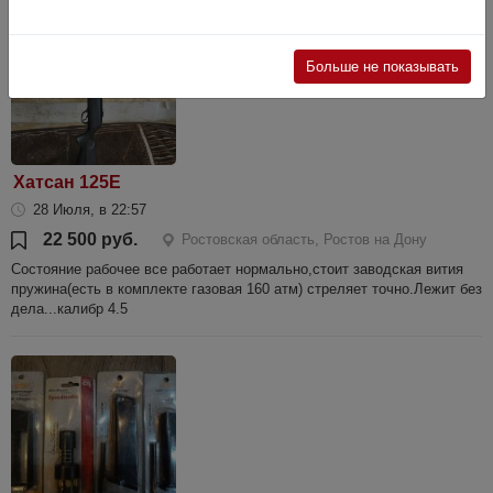
Больше не показывать
Хатсан 125Е
28 Июля, в 22:57
22 500 руб.
Ростовская область, Ростов на Дону
Состояние рабочее все работает нормально,стоит заводская вития
пружина(есть в комплекте газовая 160 атм) стреляет точно.Лежит без
дела...калибр 4.5