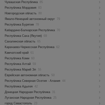
Чувашская Республика
85
Республика Мордовия
83
Новгородская область
80
Ямало-Ненецкий автономный округ
79
Республика Бурятия
78
Кабардино-Балкарская Республика
70
Республика Саха (Якутия)
69
Сахалинская область
65
Карачаево-Черкесская Республика
62
Камчатский край
61
Республика Коми
60
Республика Алтай
59
Республика Марий Эл
55
Еврейская автономная область
50
Республика Северная Осетия - Алания
44
Республика Адыгея
42
Донецкая Народная Республика
31
Луганская Народная Республика
25
город Севастополь
23