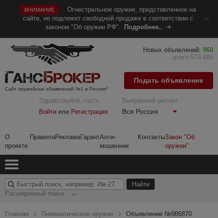
Огнестрельное оружие, представленное на
ВНИМАНИЕ
сайте, не подлежит свободной продаже в соответствии с
законом "Об оружии РФ".
Подробнее..
Новых объявлений:
960
всего 574 685
Подать объявление
Сайт оружейных объявлений №1 в России*
Здравствуйте, гость
Выбранный регион
Вся Россия
Войти
или
Регистрация
О
Правила
Реклама
Гарант
Анти-
Контакты
Закон "Об
проекте
мошенник
оружии"
Расширенный поиск
Главная
Пневматическое оружие
Объявление №986870