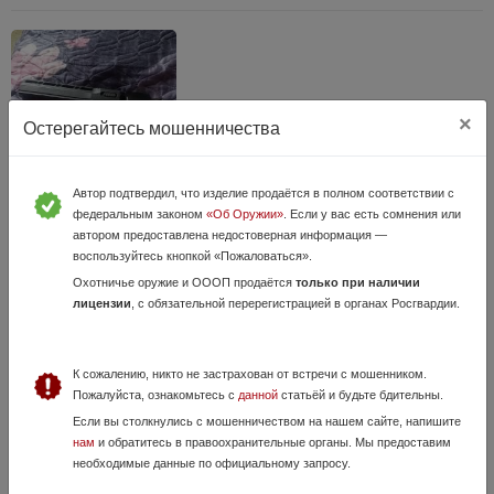
×
Остерегайтесь мошенничества
Автор подтвердил, что изделие продаётся в полном соответствии с
Пневматика
федеральным законом
«Об Оружии»
. Если у вас есть сомнения или
автором предоставлена недостоверная информация —
31 Июля, в 00:24
воспользуйтесь кнопкой «Пожаловаться».
3 000 руб.
Московская область, Балашиха
Охотничье оружие и ОООП продаётся
только при наличии
Пистолет Газобалонный, калибр 4,5мм, состояние нового.
лицензии
, с обязательной перерегистрацией в органах Росгвардии.
К сожалению, никто не застрахован от встречи с мошенником.
Пожалуйста, ознакомьтесь с
данной
статьёй и будьте бдительны.
Если вы столкнулись с мошенничеством на нашем сайте, напишите
нам
и обратитесь в правоохранительные органы. Мы предоставим
необходимые данные по официальному запросу.