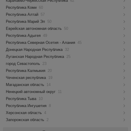
Карачаево-Черкесская Республика
62
Республика Коми
60
Республика Алтай
57
Республика Марий Эл
50
Еврейская автономная область
50
Республика Адыгея
49
Республика Северная Осетия - Алания
45
Донецкая Народная Республика
32
Луганская Народная Республика
25
город Севастополь
23
Республика Калмыкия
20
Чеченская республика
19
Магаданская область
14
Ненецкий автономный округ
11
Республика Тыва
10
Республика Ингушетия
8
Херсонская область
4
Запорожская область
2