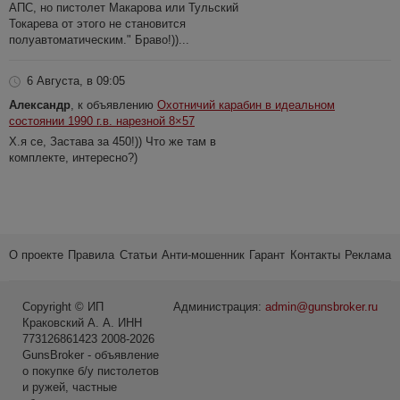
АПС, но пистолет Макарова или Тульский
Токарева от этого не становится
полуавтоматическим." Браво!))...
6 Августа, в 09:05
Александр
, к объявлению
Охотничий карабин в идеальном
состоянии 1990 г.в. нарезной 8×57
Х.я се, Застава за 450!)) Что же там в
комплекте, интересно?)
О проекте
Правила
Статьи
Анти-мошенник
Гарант
Контакты
Реклама
Copyright © ИП
Администрация:
admin@gunsbroker.ru
Краковский А. А. ИНН
773126861423 2008-2026
GunsBroker - объявление
о покупке б/у пистолетов
и ружей, частные