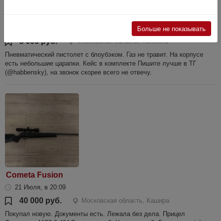
Umarex Walther CP99 Compact
6 Июля, в 11:50
Больше не показывать
8 000 руб.
Московская область, Коломна
Пневматический пистолет с блоубэком. Газ не травит. На корпусе
есть небольшие царапки. Кейс в комплекте Пишите лучше в ТГ
(@habbensky), на звонок скорее всего не отвечу.
Cometa Fusion
21 Июля, в 20:09
40 000 руб.
Московская область, Кашира
Покупал новую. Документы есть. Лежала без дела. Прицел