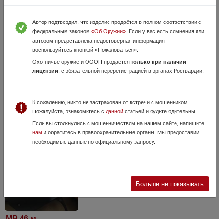
Автор подтвердил, что изделие продаётся в полном соответствии с
федеральным законом
«Об Оружии»
. Если у вас есть сомнения или
автором предоставлена недостоверная информация —
воспользуйтесь кнопкой «Пожаловаться».
Пистолет МР-654К 32 серия
Охотничье оружие и ОООП продаётся
только при наличии
21 Июля, в 06:50
лицензии
, с обязательной перерегистрацией в органах Росгвардии.
23 000 руб.
Оренбургская область, Бугуруслан
32 серия самая проработанная копия ПМ или Пистолета Макарова.
Продам, наигрался. Партия 2013 год выпуска, сделанная из
К сожалению, никто не застрахован от встречи с мошенником.
настоящего ПМ. Пневмат исправен. Паспорт, сертификат имеется.
Пожалуйста, ознакомьтесь с
данной
статьёй и будьте бдительны.
Пересыл по полной ...
Если вы столкнулись с мошенничеством на нашем сайте, напишите
нам
и обратитесь в правоохранительные органы. Мы предоставим
необходимые данные по официальному запросу.
Больше не показывать
МР 46 м