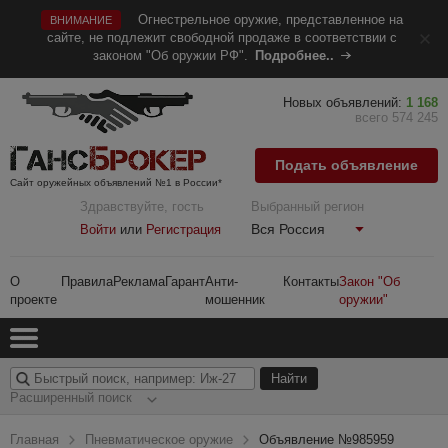
Огнестрельное оружие, представленное на
ВНИМАНИЕ
сайте, не подлежит свободной продаже в соответствии с
законом "Об оружии РФ".
Подробнее..
Новых объявлений:
1 168
всего 574 245
Подать объявление
Сайт оружейных объявлений №1 в России*
Здравствуйте, гость
Выбранный регион
Вся Россия
Войти
или
Регистрация
О
Правила
Реклама
Гарант
Анти-
Контакты
Закон "Об
проекте
мошенник
оружии"
Расширенный поиск
Главная
Пневматическое оружие
Объявление №985959