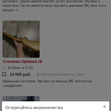
настроена. Одной закачки хватает на 60+ выстрелов. Настрел 2
пачки пуль.Так же имеется насос высокого давления Hill, могу и его
продать з...
Crosman Optimus r8
14 Июня, в 17:03
14 000 руб.
Оренбургская область, Орск
Идеальное состояние. Настрел не больше 300. Абсолютно
стандартная.
×
Остерегайтесь мошенничества