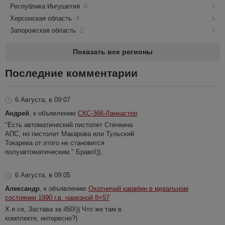
Республика Ингушетия
8
Херсонская область
4
Запорожская область
2
Показать все регионы
Последние комментарии
6 Августа, в 09:07
Андрей
, к объявлению
СКС-366-Ланкастер
"Есть автоматический пистолет Стечкина
АПС, но пистолет Макарова или Тульский
Токарева от этого не становится
полуавтоматическим." Браво!))...
6 Августа, в 09:05
Александр
, к объявлению
Охотничий карабин в идеальном
состоянии 1990 г.в. нарезной 8×57
Х.я се, Застава за 450!)) Что же там в
комплекте, интересно?)