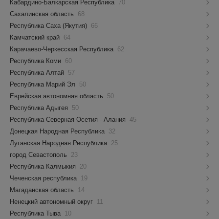
Кабардино-Балкарская Республика
70
Сахалинская область
68
Республика Саха (Якутия)
66
Камчатский край
64
Карачаево-Черкесская Республика
62
Республика Коми
60
Республика Алтай
57
Республика Марий Эл
50
Еврейская автономная область
50
Республика Адыгея
50
Республика Северная Осетия - Алания
45
Донецкая Народная Республика
32
Луганская Народная Республика
25
город Севастополь
23
Республика Калмыкия
20
Чеченская республика
19
Магаданская область
14
Ненецкий автономный округ
11
Республика Тыва
10