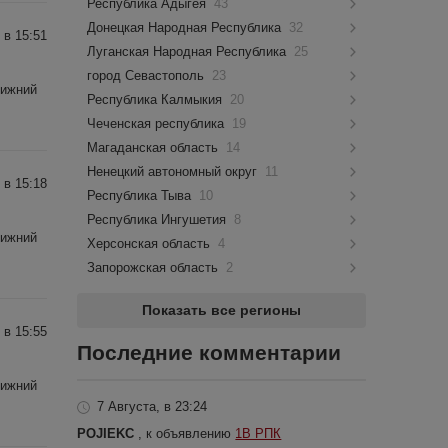
Республика Адыгея
43
Донецкая Народная Республика
32
 в 15:51
Луганская Народная Республика
25
город Севастополь
23
Нижний
Республика Калмыкия
20
Чеченская республика
19
Магаданская область
14
Ненецкий автономный округ
11
 в 15:18
Республика Тыва
10
Республика Ингушетия
8
Нижний
Херсонская область
4
Запорожская область
2
Показать все регионы
 в 15:55
Последние комментарии
Нижний
7 Августа, в 23:24
POJIEKC
, к объявлению
1В РПК