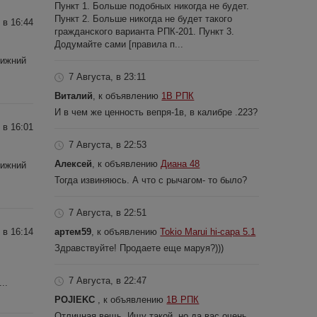
Пункт 1. Больше подобных никогда не будет.
Пункт 2. Больше никогда не будет такого
 в 16:44
гражданского варианта РПК-201. Пункт 3.
Додумайте сами [правила п...
Нижний
7 Августа, в 23:11
Виталий
, к объявлению
1В РПК
И в чем же ценность вепря-1в, в калибре .223?
 в 16:01
7 Августа, в 22:53
Алексей
, к объявлению
Диана 48
Нижний
Тогда извиняюсь. А что с рычагом- то было?
7 Августа, в 22:51
артем59
, к объявлению
Tokio Marui hi-capa 5.1
 в 16:14
Здравствуйте! Продаете еще маруя?)))
7 Августа, в 22:47
..
POJIEKC
, к объявлению
1В РПК
Отличная вещь. Ищу такой, но да вас очень