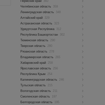
Пермский край
360
Челябинская область
359
Ленинградская область
348
Алтайский край
329
Астраханская область
323
Удмуртская Республика
312
Республика Башкортостан
302
Тюменская область
290
Тверская область
280
Рязанская область
278
Владимирская область
265
Хабаровский край
258
Ярославская область
256
Республика Крым
254
Калининградская область
246
Тульская область
215
Вологодская область
211
Смоленская область
197
Белгородская область
195