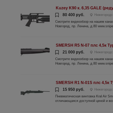
Kuzey K90 к. 6,35 GALE (ред
80 400 руб.
Нижегородс
Смотрите видеообзор на нашем канале
Новгород, пр. Ленина, д.80 www.sniper
SMERSH R5 N-07 плс 4,5к Т
21 000 руб.
Нижегородс
Смотрите видеообзор на нашем канале
Новгород, пр. Ленина, д.80 www.sniper
SMERSH R1 N-01S плс 4,5к 
15 950 руб.
Нижегородс
Пневматическая винтовка Kral Air Sm
отличающаяся доступной ценой и воз