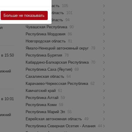
Псковская область
105
 в 10:48
Костромская область
101
Больше не показывать
Мурманская область
94
Чувашская Республика
90
ая
Республика Мордовия
86
Новгородская область
81
Ямало-Ненецкий автономный округ
79
 в 15:50
Республика Бурятия
78
Кабардино-Балкарская Республика
70
Республика Саха (Якутия)
69
Нижний
Сахалинская область
64
Карачаево-Черкесская Республика
62
Камчатский край
61
Республика Алтай
59
 в 10:01
Республика Коми
59
Республика Марий Эл
55
Нижний
Еврейская автономная область
49
Республика Северная Осетия - Алания
44