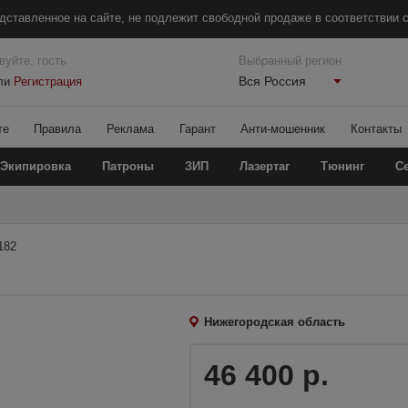
дставленное на сайте, не подлежит свободной продаже в соответствии с
вуйте, гость
Выбранный регион
Вся Россия
ли
Регистрация
те
Правила
Реклама
Гарант
Анти-мошенник
Контакты
Экипировка
Патроны
ЗИП
Лазертаг
Тюнинг
С
182
Нижегородская область
46 400 р.