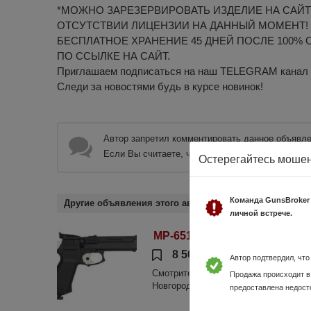
*МОЖНО ЗАРЕЗЕРВИРОВАТЬ ИЗДЕЛИЕ НА САЙТ
ОТСУТСТВИИ ЛИЦЕНЗИИ НА ДАННЫЙ МОМЕНТ!
БЕСПЛАТНОЕ ХРАНЕНИЕ 45 ДНЕЙ ПОСЛЕ 100% 
ПО ССЫЛКЕ НА САЙТ.
Приглашаем подписаться на наш TELEGRAM канал htt
Следи за новостями будь в курсе новинок!
Автор запретил комментировать данное объявле
Если Вы считаете, что данное объявление нару
Остерегайтесь моше
Команда GunsBroker
Другие объявления этого автора
личной встрече.
МР-651К (пист.газобал., ряд,
8 500 руб.
Нижегородска
Автор подтвердил, чт
Смотрите видеообзор на нашем канале
Продажа происходит в
Новгород, пр. Ленина, д.80 www.sniper
предоставлена недост