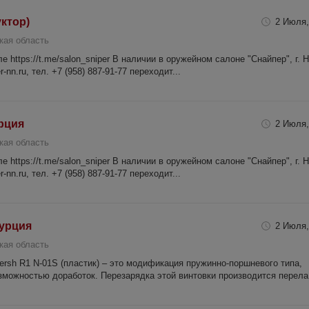
уктор)
2 Июля,
кая область
 https://t.me/salon_sniper В наличии в оружейном салоне "Снайпер", г. 
-nn.ru, тел. +7 (958) 887-91-77 переходит...
урция
2 Июля,
кая область
 https://t.me/salon_sniper В наличии в оружейном салоне "Снайпер", г. 
-nn.ru, тел. +7 (958) 887-91-77 переходит...
Турция
2 Июля,
кая область
ersh R1 N-01S (пластик) – это модификация пружинно-поршневого типа,
можностью доработок. Перезарядка этой винтовки производится перела.