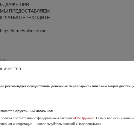
Е, ДАЖЕ ПРИ
 МЫ ПРЕДОСТАВЛЯЕМ
ОПЛАТЫ! ПЕРЕХОДИТЕ
ps://t.me/salon_sniper
ние.
шает правила нашего портала, то воспользуйтесь ссылкой
"Пожаловатьс
нничества
 не рекомендует осуществлять денежные переводы физическим лицам дистанц
 30508)
2 Июля,
я область
о является
оружейным магазином
.
 https://t.me/salon_sniper В наличии в оружейном салоне "Снайпер", г. 
 полном соответствии с федеральным законом
«Об Оружии»
. Если у вас есть сомнен
-nn.ru, тел. +7 (958) 887-91-77 переходит...
оверная информация — воспользуйтесь кнопкой «Пожаловаться».