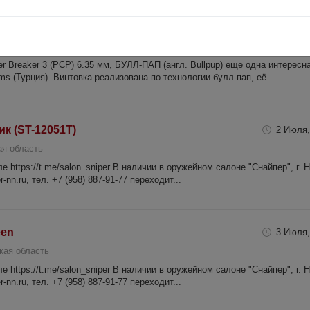
35мм Орех
3 Июля,
кая область
r Breaker 3 (PCP) 6.35 мм, БУЛЛ-ПАП (англ. Bullpup) еще одна интересн
ms (Турция). Винтовка реализована по технологии булл-пап, её ...
ик (ST-12051T)
2 Июля,
я область
 https://t.me/salon_sniper В наличии в оружейном салоне "Снайпер", г. 
-nn.ru, тел. +7 (958) 887-91-77 переходит...
een
3 Июля,
кая область
 https://t.me/salon_sniper В наличии в оружейном салоне "Снайпер", г. 
-nn.ru, тел. +7 (958) 887-91-77 переходит...