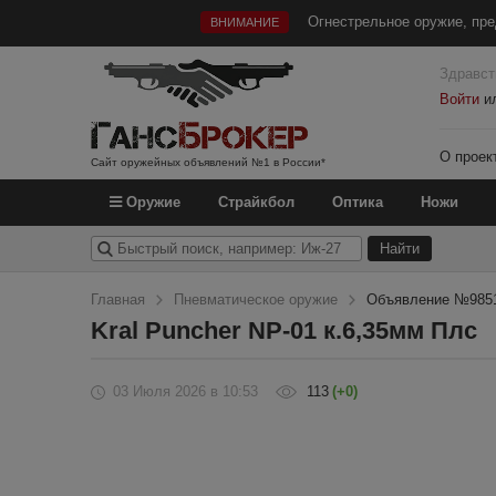
Огнестрельное оружие, пре
ВНИМАНИЕ
Здравст
Войти
и
О проек
Сайт оружейных объявлений №1 в России*
Оружие
Страйкбол
Оптика
Ножи
Главная
Пневматическое оружие
Объявление №985
Kral Puncher NP-01 к.6,35мм Плс
03 Июля 2026
в 10:53
113
(+0)