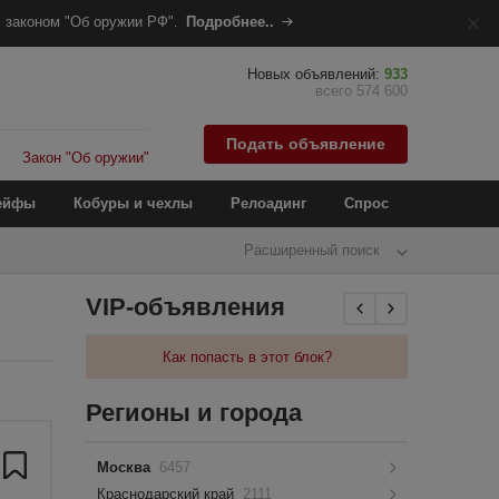
 законом "Об оружии РФ".
Подробнее..
Новых объявлений:
933
всего 574 600
Подать объявление
Закон "Об оружии"
ейфы
Кобуры и чехлы
Релоадинг
Спрос
Расширенный поиск
VIP-объявления
Как попасть в этот блок?
Регионы и города
Москва
6457
Краснодарский край
2111