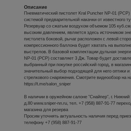
Описание
Пневматический пистолет Kral Puncher NP-01 (PCP)
системой предварительной накачки от известного ту
Резервуар со сжатым воздухом объемом 105 куб.см
высоким давлением, является здесь источником эне
пистолета боковой, рычаг расположен с левой стор
компрессионного баллона будет хватать на выполне
выстрелов. В базовой комплектации дульная энергия
NP-01 (PCP) составляет 3 Дж. Товар будет доставл
выбранный при покупке российский город, в магазин
значительный выбор подходящей для него оптики и 
стрелкового снаряжения. Смотрите видеообзор на 
https://t.me/salon_sniper
В наличии в оружейном салоне "Снайпер", г. Нижний 
д.80 www.sniper-nn.ru, тел. +7 (958) 887-91-77 перех
магазина для резерва
Просим уточнять актуальность наличия перед приез
телефону +7 (958) 887-91-77