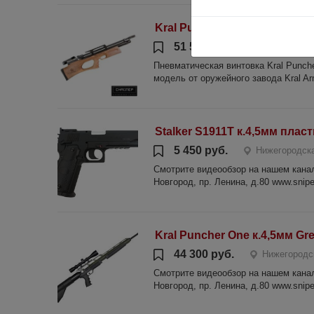
Kral Puncher Breaker 3 к.6,
51 500 руб.
Нижегородс
Пневматическая винтовка Kral Punche
модель от оружейного завода Kral Ar
Stalker S1911T к.4,5мм пласт
5 450 руб.
Нижегородска
Смотрите видеообзор на нашем канале
Новгород, пр. Ленина, д.80 www.sniper
Kral Puncher One к.4,5мм Gr
44 300 руб.
Нижегородс
Смотрите видеообзор на нашем канале
Новгород, пр. Ленина, д.80 www.sniper