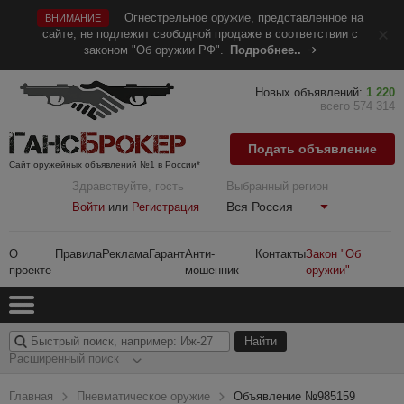
Огнестрельное оружие, представленное на
ВНИМАНИЕ
сайте, не подлежит свободной продаже в соответствии с
законом "Об оружии РФ".
Подробнее..
Новых объявлений:
1 220
всего 574 314
Подать объявление
Сайт оружейных объявлений №1 в России*
Здравствуйте, гость
Выбранный регион
Вся Россия
Войти
или
Регистрация
О
Правила
Реклама
Гарант
Анти-
Контакты
Закон "Об
проекте
мошенник
оружии"
Расширенный поиск
Главная
Пневматическое оружие
Объявление №985159