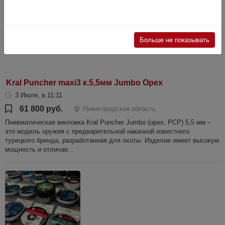
Больше не показывать
Kral Puncher maxi3 к.5,5мм Jumbo Орех
3 Июля, в 11:11
61 800 руб.
Нижегородская область
Пневматическая винтовка Kral Puncher Jumbo (орех, PCP) 5,5 мм –
это модель оружия с предварительной накачкой известного
турецкого бренда, разработанная для охоты. Изделие имеет высокую
мощность и отличае...