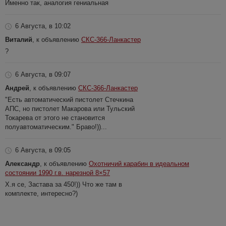
Именно так, аналогия гениальная
6 Августа, в 10:02
Виталий
, к объявлению
СКС-366-Ланкастер
?
6 Августа, в 09:07
Андрей
, к объявлению
СКС-366-Ланкастер
"Есть автоматический пистолет Стечкина
АПС, но пистолет Макарова или Тульский
Токарева от этого не становится
полуавтоматическим." Браво!))...
6 Августа, в 09:05
Александр
, к объявлению
Охотничий карабин в идеальном
состоянии 1990 г.в. нарезной 8×57
Х.я се, Застава за 450!)) Что же там в
комплекте, интересно?)