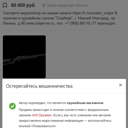
80 400 руб.
Нижегородская область
Смотрите видеообзор на нашем канале https://t.me/salon_sniper В
наличии в оружейном салоне "Снайпер", г. Нижний Новгород, пр.
Ленина, д.80 www.sniper-nn.ru, тел. +7 (958) 887-91-77 переходит...
Kral Puncher maxi3 к.6,35мм Плс Nish
×
Остерегайтесь мошенничества
3 Июля, в 11:15
39 500 руб.
Нижегородская область
Автор подтвердил, что является
оружейным магазином
.
Смотрите видеообзор на нашем канале https://t.me/salon_sniper В
Продажа происходит в полном соответствии с федеральным
наличии в оружейном салоне "Снайпер", г. Нижний Новгород, пр.
Ленина, д.80 www.sniper-nn.ru, тел. +7 (958) 887-91-77 переходит...
законом
«Об Оружии»
. Если у вас есть сомнения или автором
предоставлена недостоверная информация — воспользуйтесь
кнопкой «Пожаловаться».