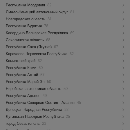
Республика Мордовия
82
Ямало-Ненецкий автономный округ
81
Новгородская область
81
Республика Бурятия
78
Кабардино-Балкарская Республика
69
Сахалинская область
68
Республика Саха (Якутия)
67
Карачаево-Черкесская Республика
62
Камчатский край
62
Республика Коми
60
Республика Алтай
57
Республика Марий Эл
50
Еврейская автономная область
50
Республика Адыгея
49
Республика Северная Осетия - Алания
45
Донецкая Народная Республика
32
Луганская Народная Республика
25
город Севастополь
23