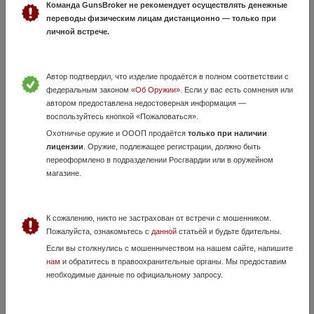
Команда GunsBroker не рекомендует осуществлять денежные
переводы физическим лицам дистанционно — только при
Kral smersh r5 6 35
личной встрече.
20 Июля, в 13:57
12 000 руб.
Москва, Москва
Автор подтвердил, что изделие продаётся в полном соответствии с
Состояние хорошее, ГП 170атм 3дж ! Настрел маленький.
федеральным законом
«Об Оружии»
. Если у вас есть сомнения или
автором предоставлена недостоверная информация —
воспользуйтесь кнопкой «Пожаловаться».
Охотничье оружие и ОООП продаётся
только при наличии
лицензии
. Оружие, подлежащее регистрации, должно быть
переоформлено в подразделении Росгвардии или в оружейном
магазине.
К сожалению, никто не застрахован от встречи с мошенником.
Stoeger 50
Пожалуйста, ознакомьтесь с
данной
статьёй и будьте бдительны.
14 Июня, в 20:28
Если вы столкнулись с мошенничеством на нашем сайте, напишите
25 000 руб.
Москва
нам
и обратитесь в правоохранительные органы. Мы предоставим
необходимые данные по официальному запросу.
Продаётся пневматическая Винтовка Stoeger 50 в калибре 4,5
Установлен коллиматор Есть чехол от Дианы Состояние хорошее!
Документы есть! Продаёт приятель, винтовка его! Забирать в Москва