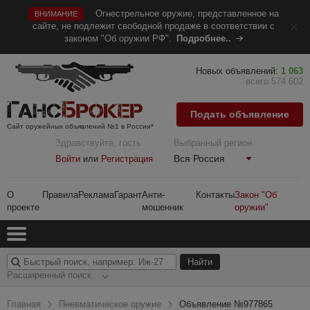
Огнестрельное оружие, представленное на
ВНИМАНИЕ
сайте, не подлежит свободной продаже в соответствии с
законом "Об оружии РФ".
Подробнее..
Новых объявлений:
1 063
всего 574 602
Подать объявление
Сайт оружейных объявлений №1 в России*
Здравствуйте, гость
Выбранный регион
Вся Россия
Войти
или
Регистрация
О
Правила
Реклама
Гарант
Анти-
Контакты
Закон "Об
проекте
мошенник
оружии"
Расширенный поиск
Главная
Пневматическое оружие
Объявление №977865