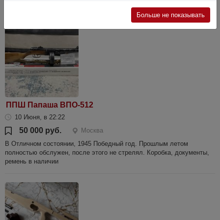
м.Шаболов...
Больше не показывать
ППШ Папаша ВПО-512
10 Июня, в 22:22
50 000 руб.
Москва
В Отличном состоянии, 1945 Победный год. Прошлым летом
полностью обслужен, после этого не стрелял. Коробка, документы,
ремень в наличии