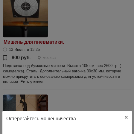
Мишень для пневматики.
13 Июля, в 13:25
800 руб.
москва
Подставка под бумажные мишени. Высота 105 см. вес 2600 гр. (
самоделка). Сталь. Дополнительный вагонка 30х30 мм. которую
можно прикрутить к основанию саморезами для устойчивости в
наличии. Есть утяжел...
×
Остерегайтесь мошенничества