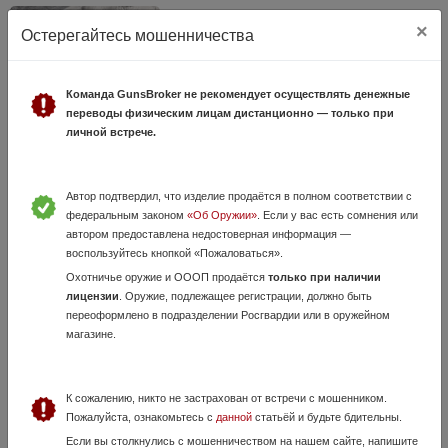
×
Остерегайтесь мошенничества
Команда GunsBroker не рекомендует осуществлять денежные
переводы физическим лицам дистанционно — только при
личной встрече.
Мр 654 К
Сегодня, в 08:15
Автор подтвердил, что изделие продаётся в полном соответствии с
федеральным законом
«Об Оружии»
. Если у вас есть сомнения или
28 000 руб.
Республика Татарстан
автором предоставлена недостоверная информация —
Пневматический МР-654 К 2013 год 32 серия
воспользуйтесь кнопкой «Пожаловаться».
Охотничье оружие и ОООП продаётся
только при наличии
лицензии
. Оружие, подлежащее регистрации, должно быть
переоформлено в подразделении Росгвардии или в оружейном
магазине.
К сожалению, никто не застрахован от встречи с мошенником.
Пожалуйста, ознакомьтесь с
данной
статьёй и будьте бдительны.
Если вы столкнулись с мошенничеством на нашем сайте, напишите