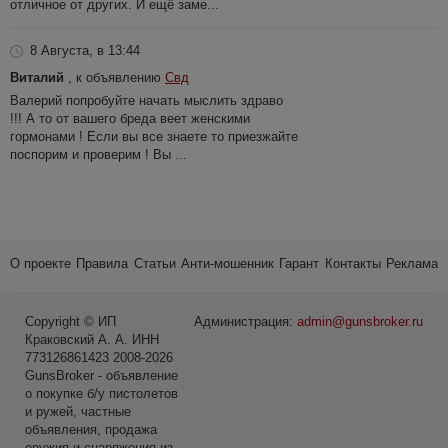
отличное от других. И ещё заме...
8 Августа, в 13:44
Виталий
, к объявлению
Свд
Валерий попробуйте начать мыслить здраво
!!! А то от вашего бреда веет женскими
гормонами ! Если вы все знаете то приезжайте
поспорим и проверим ! Вы ...
О проекте
Правила
Статьи
Анти-мошенник
Гарант
Контакты
Реклама
Copyright © ИП
Администрация:
admin@gunsbroker.ru
Краковский А. А. ИНН
773126861423 2008-2026
GunsBroker - объявление
о покупке б/у пистолетов
и ружей, частные
объявления, продажа
оружия и снаряжения из