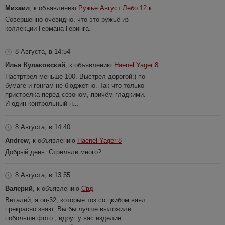
Михаил
, к объявлению
Ружье Август Лебо 12 к
Совершенно очевидно, что это ружьё из
коллекции Германа Геринга.
8 Августа, в 14:54
Илья Кулаковский
, к объявлению
Haenel Yager 8
Настртрел меньше 100. Выстрел дорогой:) по
бумаге и гонгам не бюджетно. Так что только
пристрелка перед сезоном, причём гладкими.
И один контрольный н...
8 Августа, в 14:40
Andrew
, к объявлению
Haenel Yager 8
Добрый день. Стреляли много?
8 Августа, в 13:55
Валерий
, к объявлению
Свд
Виталий, я оц-32, которые тоз со цкибом ваял
прекрасно знаю. Вы бы лучше выложили
побольше фото , вдруг у вас изделие