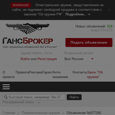
Огнестрельное оружие, представленное на
ВНИМАНИЕ
сайте, не подлежит свободной продаже в соответствии с
законом "Об оружии РФ".
Подробнее..
Новых объявлений:
918
всего 574 675
Подать объявление
Сайт оружейных объявлений №1 в России*
Здравствуйте, гость
Выбранный регион
Вся Россия
Войти
или
Регистрация
О
Правила
Реклама
Гарант
Анти-
Контакты
Закон "Об
проекте
мошенник
оружии"
Расширенный поиск
Главная
Пневматическое оружие
Объявление №977266