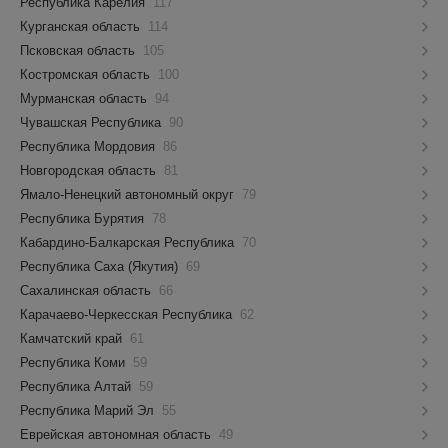
Республика Карелия
117
Курганская область
114
Псковская область
105
Костромская область
100
Мурманская область
94
Чувашская Республика
90
Республика Мордовия
86
Новгородская область
81
Ямало-Ненецкий автономный округ
79
Республика Бурятия
78
Кабардино-Балкарская Республика
70
Республика Саха (Якутия)
69
Сахалинская область
66
Карачаево-Черкесская Республика
62
Камчатский край
61
Республика Коми
59
Республика Алтай
59
Республика Марий Эл
55
Еврейская автономная область
49