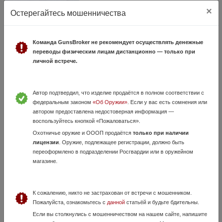
×
Остерегайтесь мошенничества
Рукоять леший 2
16 Мая, в 12:35
1 100 руб.
Самарская область, Тольятти
Команда GunsBroker не рекомендует осуществлять денежные
переводы физическим лицам дистанционно — только при
Рукоять для Леший 2. Ламинат. Новая. Подходит на другие, с
посадкой AR-15. Отправлю ТК. Писать сюда ,или в Макс
личной встрече.
89024127609. На звонок не отвечу.
Автор подтвердил, что изделие продаётся в полном соответствии с
федеральным законом
«Об Оружии»
. Если у вас есть сомнения или
автором предоставлена недостоверная информация —
воспользуйтесь кнопкой «Пожаловаться».
Охотничье оружие и ОООП продаётся
только при наличии
лицензии
. Оружие, подлежащее регистрации, должно быть
переоформлено в подразделении Росгвардии или в оружейном
магазине.
Хатсан флеш 6.35
27 Июня, в 09:54
К сожалению, никто не застрахован от встречи с мошенником.
40 000 руб.
Самарская область, Сызрань
Пожалуйста, ознакомьтесь с
данной
статьёй и будьте бдительны.
Продам РСР винтовку хатсан флеш 6.35 . Настрел не более 50
Если вы столкнулись с мошенничеством на нашем сайте, напишите
выстрелов . В комплекте прицел чехол принадлежности для чистки