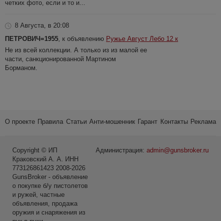
четких фото, если и то и...
8 Августа, в 20:08
ПЕТРОВИЧ=1955
, к объявлению
Ружье Август Лебо 12 к
Не из всей коллекции. А только из из малой ее
части, санкционированной Мартином
Борманом.
О проекте
Правила
Статьи
Анти-мошенник
Гарант
Контакты
Реклама
Copyright © ИП
Администрация:
admin@gunsbroker.ru
Краковский А. А. ИНН
773126861423 2008-2026
GunsBroker - объявление
о покупке б/у пистолетов
и ружей, частные
объявления, продажа
оружия и снаряжения из