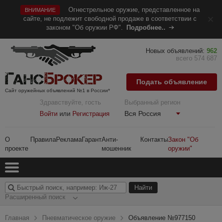
Огнестрельное оружие, представленное на
ВНИМАНИЕ
сайте, не подлежит свободной продаже в соответствии с
законом "Об оружии РФ".
Подробнее..
Новых объявлений:
962
всего 574 687
Подать объявление
Сайт оружейных объявлений №1 в России*
Здравствуйте, гость
Выбранный регион
Вся Россия
Войти
или
Регистрация
О
Правила
Реклама
Гарант
Анти-
Контакты
Закон "Об
проекте
мошенник
оружии"
Расширенный поиск
Главная
Пневматическое оружие
Объявление №977150