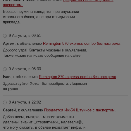
паспортом.
Боевые пружины взводятся при опускании
ствольного блока, а не при откидывании
приклада.
9 Августа, в 09:51
Артем
, к объявлению
Remington 870 express combo без настрела
Доброго утра! Контакты указаны в объявлении.
Также можно написать сообщение на сайте.
9 Августа, в 08:33
Ivan
, к объявлению
Remington 870 express combo без настрела
Здравствуйте! Хотел бы приобрести. Лицензия
на руках.
8 Августа, в 22:02
Сергей
, к объявлению
Продается Иж-54 Штучное с паспортом.
Добра всем, смотрю - многие комменты
удалены, значит ,,стервятники,, налетели☹️,
что могу сказать, в объяве нехватает инфы, и