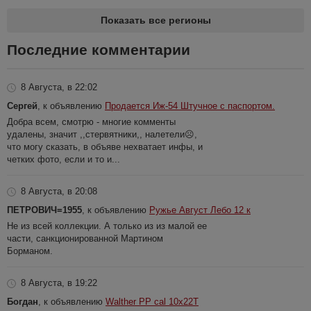
Показать все регионы
Последние комментарии
8 Августа, в 22:02
Сергей
, к объявлению
Продается Иж-54 Штучное с паспортом.
Добра всем, смотрю - многие комменты
удалены, значит ,,стервятники,, налетели☹️,
что могу сказать, в объяве нехватает инфы, и
четких фото, если и то и...
8 Августа, в 20:08
ПЕТРОВИЧ=1955
, к объявлению
Ружье Август Лебо 12 к
Не из всей коллекции. А только из из малой ее
части, санкционированной Мартином
Борманом.
8 Августа, в 19:22
Богдан
, к объявлению
Walther PP cal 10x22T