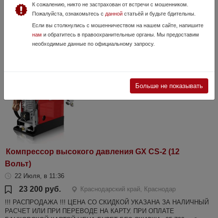
К сожалению, никто не застрахован от встречи с мошенником.
137 000 руб.
Краснодарский край, Краснодар
Пожалуйста, ознакомьтесь с
данной
статьёй и будьте бдительны.
СКИДКИ ДО КОНЦА ИЮЛЯ !!! ЦЕНА В ОБЪЯВЛЕНИИ УКАЗАНА СО
Если вы столкнулись с мошенничеством на нашем сайте, напишите
СКИДКОЙ ЗА НАЛИЧНЫЙ РАСЧЕТ ИЛИ ПРИ ПЕРЕВОДЕ НА КАРТУ.
нам
и обратитесь в правоохранительные органы. Мы предоставим
ПРИ ОПЛАТЕ БАНКОВСКОЙ КАРТОЙ ЦЕНА БУДЕТ БЕЗ СКИДКИ -
необходимые данные по официальному запросу.
157 000 РУБ. РСР винтовка классич...
Больше не показывать
Компрессор высокого давления GX CS-2 (12
Вольт)
22 Июля, в 11:36
23 200 руб.
Краснодарский край, Краснодар
!!! РАСПРОДАЖА !!! ЦЕНА СО СКИДКОЙ УКАЗАНА ЗА НАЛИЧНЫЙ
РАСЧЕТ ИЛИ ПРИ ПЕРЕВОДЕ НА КАРТУ. ПРИ ОПЛАТЕ