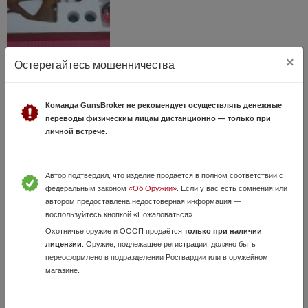
×
R5M кал 6.35 (стандарт )
Остерегайтесь мошенничества
30 Июля, в 14:29
150 000 руб.
Краснодарский край, Краснодар
Команда GunsBroker не рекомендует осуществлять денежные
Продам для коллекции !!!! Цена 150000р. Возможен обмен на новый
переводы физическим лицам дистанционно — только при
Леший 2 от представителя
личной встрече.
Автор подтвердил, что изделие продаётся в полном соответствии с
федеральным законом
«Об Оружии»
. Если у вас есть сомнения или
автором предоставлена недостоверная информация —
воспользуйтесь кнопкой «Пожаловаться».
Охотничье оружие и ОООП продаётся
только при наличии
лицензии
. Оружие, подлежащее регистрации, должно быть
переоформлено в подразделении Росгвардии или в оружейном
РСР Егерь карабин с КОМПОЗИТНОЙ колбой
магазине.
SP кал. 6.35, AP590, 116L(AP)B до 3 Дж С-0.7
25 Июля, в 12:51