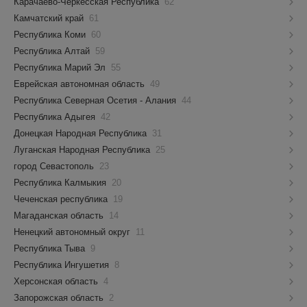
Карачаево-Черкесская Республика
62
Камчатский край
61
Республика Коми
60
Республика Алтай
59
Республика Марий Эл
55
Еврейская автономная область
49
Республика Северная Осетия - Алания
44
Республика Адыгея
42
Донецкая Народная Республика
31
Луганская Народная Республика
25
город Севастополь
23
Республика Калмыкия
20
Чеченская республика
19
Магаданская область
14
Ненецкий автономный округ
11
Республика Тыва
9
Республика Ингушетия
8
Херсонская область
4
Запорожская область
2