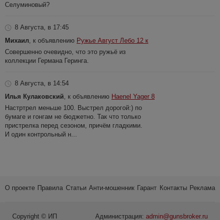
Селуминовый?
8 Августа, в 17:45
Михаил
, к объявлению
Ружье Август Лебо 12 к
Совершенно очевидно, что это ружьё из
коллекции Германа Геринга.
8 Августа, в 14:54
Илья Кулаковский
, к объявлению
Haenel Yager 8
Настртрел меньше 100. Выстрел дорогой:) по
бумаге и гонгам не бюджетно. Так что только
пристрелка перед сезоном, причём гладкими.
И один контрольный н...
О проекте
Правила
Статьи
Анти-мошенник
Гарант
Контакты
Реклама
Copyright © ИП
Администрация:
admin@gunsbroker.ru