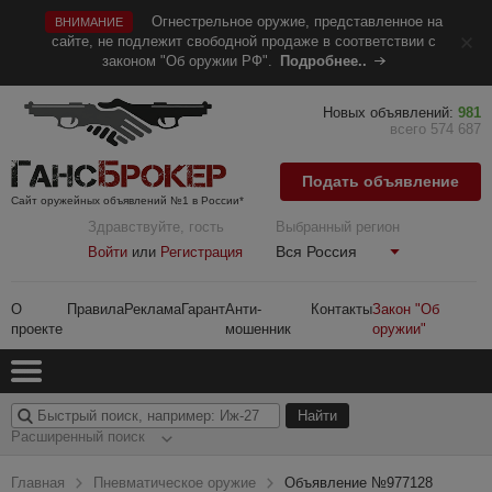
Огнестрельное оружие, представленное на
ВНИМАНИЕ
сайте, не подлежит свободной продаже в соответствии с
законом "Об оружии РФ".
Подробнее..
Новых объявлений:
981
всего 574 687
Подать объявление
Сайт оружейных объявлений №1 в России*
Здравствуйте, гость
Выбранный регион
Вся Россия
Войти
или
Регистрация
О
Правила
Реклама
Гарант
Анти-
Контакты
Закон "Об
проекте
мошенник
оружии"
Расширенный поиск
Главная
Пневматическое оружие
Объявление №977128