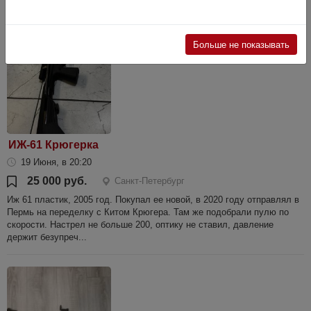
ПРЕДОПЛАТЫ, ПЛЮС ПОЧТА 500 ...
Больше не показывать
ИЖ-61 Крюгерка
19 Июня, в 20:20
25 000 руб.
Санкт-Петербург
Иж 61 пластик, 2005 год. Покупал ее новой, в 2020 году отправлял в
Пермь на переделку с Китом Крюгера. Там же подобрали пулю по
скорости. Настрел не больше 200, оптику не ставил, давление
держит безупреч...