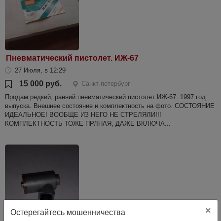
Пневматический пистолет. ИЖ-67
27 Июля, в 12:29
15 000 руб.
Санкт-петербург
Продам редкий, ранний пневматический пистолет ИЖ-67. 1997 год
выпуска. Внешнее состояние и комплектность на фото. СОСТОЯНИЕ
ИДЕАЛЬНОЕ! ВООБЩЕ ИЗ НЕГО НЕ СТРЕЛЯЛИ!!!
КОМПЛЕКТНОСТЬ ТОЖЕ ПРЛНАЯ, ДАЖЕ ВКЛЮЧА...
×
Остерегайтесь мошенничества