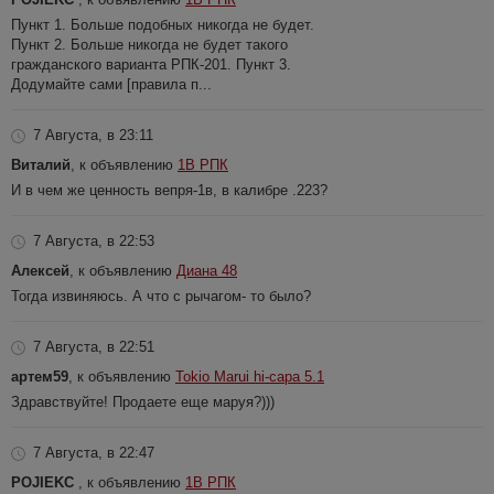
Пункт 1. Больше подобных никогда не будет.
Пункт 2. Больше никогда не будет такого
гражданского варианта РПК-201. Пункт 3.
Додумайте сами [правила п...
7 Августа, в 23:11
Виталий
, к объявлению
1В РПК
И в чем же ценность вепря-1в, в калибре .223?
7 Августа, в 22:53
Алексей
, к объявлению
Диана 48
Тогда извиняюсь. А что с рычагом- то было?
7 Августа, в 22:51
артем59
, к объявлению
Tokio Marui hi-capa 5.1
Здравствуйте! Продаете еще маруя?)))
7 Августа, в 22:47
POJIEKC
, к объявлению
1В РПК