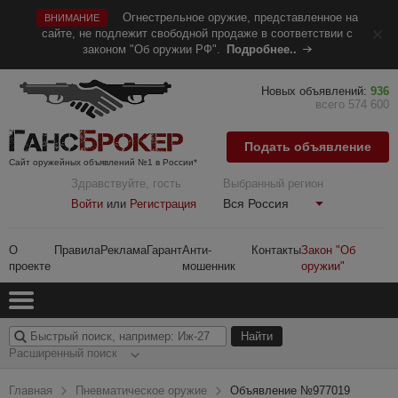
Огнестрельное оружие, представленное на
ВНИМАНИЕ
сайте, не подлежит свободной продаже в соответствии с
законом "Об оружии РФ".
Подробнее..
Новых объявлений:
936
всего 574 600
Подать объявление
Сайт оружейных объявлений №1 в России*
Здравствуйте, гость
Выбранный регион
Вся Россия
Войти
или
Регистрация
О
Правила
Реклама
Гарант
Анти-
Контакты
Закон "Об
проекте
мошенник
оружии"
Расширенный поиск
Главная
Пневматическое оружие
Объявление №977019