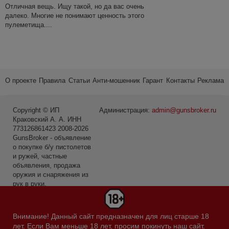
Отличная вещь. Ищу такой, но да вас очень
далеко. Многие не понимают ценность этого
пулеметища....
О проекте
Правила
Статьи
Анти-мошенник
Гарант
Контакты
Реклама
Copyright © ИП
Администрация:
admin@gunsbroker.ru
Краковский А. А. ИНН
773126861423 2008-2026
GunsBroker - объявление
о покупке б/у пистолетов
и ружей, частные
объявления, продажа
оружия и снаряжения из
рук в руки.
* Первое место среди
сайтов в категории Охота
Внимание! Данный сайт предназначен для лиц старше 18
и рыбалка по данным
лет. Если Вам меньше 18 лет, просим покинуть наш сайт.