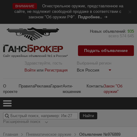
Огнестрельное оружие, представленное на
ВНИМАНИЕ
сайте, не подлежит свободной продаже в соответствии с
законом "Об оружии РФ".
Подробнее..
Новых объявлений:
935
всего 574 645
Подать объявление
Сайт оружейных объявлений №1 в России*
Здравствуйте, гость
Выбранный регион
Вся Россия
Войти
или
Регистрация
О
Правила
Реклама
Гарант
Анти-
Контакты
Закон "Об
проекте
мошенник
оружии"
Расширенный поиск
Главная
Пневматическое оружие
Объявление №976889