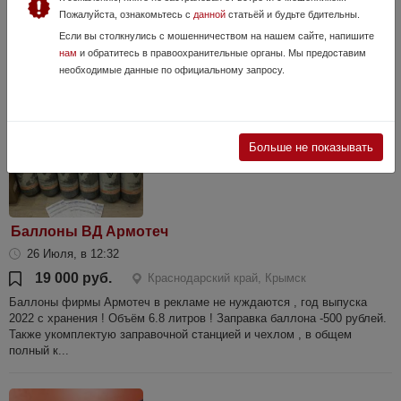
автоматический огонь. Окрашен оружейной краской "Оникс"-матовая.
Пожалуйста, ознакомьтесь с
данной
статьёй и будьте бдительны.
Техническое состояние-отличное. В комплекте-коробка,
Если вы столкнулись с мошенничеством на нашем сайте, напишите
сертификат,...
нам
и обратитесь в правоохранительные органы. Мы предоставим
необходимые данные по официальному запросу.
Больше не показывать
Баллоны ВД Армотеч
26 Июля, в 12:32
19 000 руб.
Краснодарский край, Крымск
Баллоны фирмы Армотеч в рекламе не нуждаются , год выпуска
2022 с хранения ! Объём 6.8 литров ! Заправка баллона -500 рублей.
Также укомплектую заправочной станцией и чехлом , в общем
полный к...