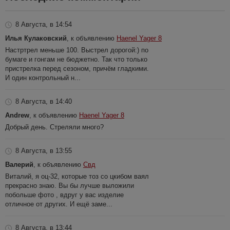
8 Августа, в 14:54
Илья Кулаковский
, к объявлению
Haenel Yager 8
Настртрел меньше 100. Выстрел дорогой:) по
бумаге и гонгам не бюджетно. Так что только
пристрелка перед сезоном, причём гладкими.
И один контрольный н...
8 Августа, в 14:40
Andrew
, к объявлению
Haenel Yager 8
Добрый день. Стреляли много?
8 Августа, в 13:55
Валерий
, к объявлению
Свд
Виталий, я оц-32, которые тоз со цкибом ваял
прекрасно знаю. Вы бы лучше выложили
побольше фото , вдруг у вас изделие
отличное от других. И ещё заме...
8 Августа, в 13:44