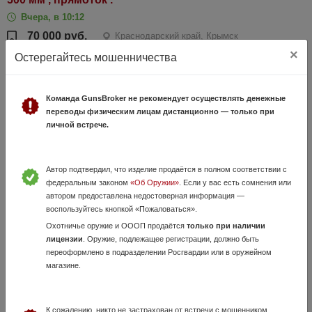
Вчера, в 10:12
70 000 руб.
Краснодарский край, Крымск
×
Пневматическая винтовка KRUGERGUN калибром 6.35 мм с дульной
Остерегайтесь мошенничества
энергией до 3 Дж . •Ствол - 500 мм •Ложе - пластик •Взвод -
передний •Прямоток под полнотел( по желанию установим редуктор )
•Год гаран...
Команда GunsBroker не рекомендует осуществлять денежные
переводы физическим лицам дистанционно — только при
личной встрече.
Автор подтвердил, что изделие продаётся в полном соответствии с
федеральным законом
«Об Оружии»
. Если у вас есть сомнения или
автором предоставлена недостоверная информация —
воспользуйтесь кнопкой «Пожаловаться».
Охотничье оружие и ОООП продаётся
только при наличии
Пневматический пистолет Gletcher BRT 92FS
лицензии
. Оружие, подлежащее регистрации, должно быть
переоформлено в подразделении Росгвардии или в оружейном
Auto
магазине.
5 Июня, в 19:41
10 000 руб.
Краснодарский край, Краснодар
Пневматический пистолет Gletcher BRT 92FS Auto. Одиночный и
К сожалению, никто не застрахован от встречи с мошенником.