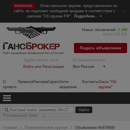
Огнестрельное оружие, представленное на
ВНИМАНИЕ
сайте, не подлежит свободной продаже в соответствии с
законом "Об оружии РФ".
Подробнее..
Новых объявлений:
1 168
всего 574 245
Подать объявление
Сайт оружейных объявлений №1 в России*
Здравствуйте, гость
Выбранный регион
Вся Россия
Войти
или
Регистрация
О
Правила
Реклама
Гарант
Анти-
Контакты
Закон "Об
проекте
мошенник
оружии"
Расширенный поиск
Главная
Пневматическое оружие
Объявление №976668