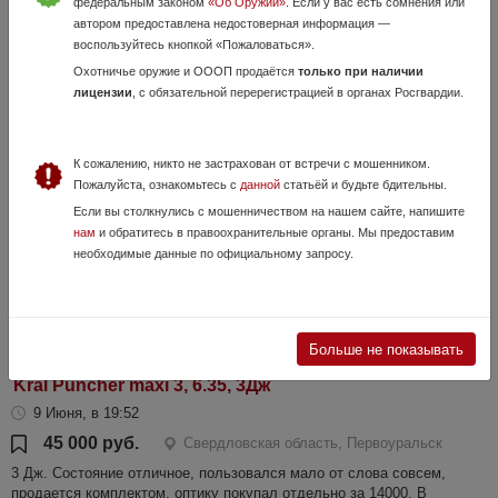
федеральным законом
«Об Оружии»
. Если у вас есть сомнения или
автором предоставлена недостоверная информация —
воспользуйтесь кнопкой «Пожаловаться».
Stalker S92ME
Охотничье оружие и ОООП продаётся
только при наличии
лицензии
, с обязательной перерегистрацией в органах Росгвардии.
4 Августа, в 05:31
2 900 руб.
Свердловская область, Первоуральск
В хорошем состоянии. Бьёт ниже прицельной мушки. Настрел 500.
К сожалению, никто не застрахован от встречи с мошенником.
Пожалуйста, ознакомьтесь с
данной
статьёй и будьте бдительны.
Если вы столкнулись с мошенничеством на нашем сайте, напишите
нам
и обратитесь в правоохранительные органы. Мы предоставим
необходимые данные по официальному запросу.
Больше не показывать
Kral Puncher maxi 3, 6.35, 3Дж
9 Июня, в 19:52
45 000 руб.
Свердловская область, Первоуральск
3 Дж. Состояние отличное, пользовался мало от слова совсем,
продается комплектом, оптику покупал отдельно за 14000. В