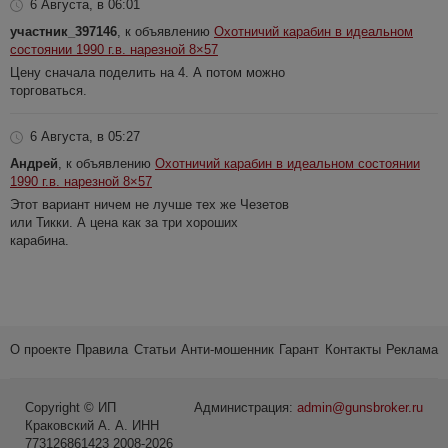
6 Августа, в 06:01
участник_397146
, к объявлению
Охотничий карабин в идеальном
состоянии 1990 г.в. нарезной 8×57
Цену сначала поделить на 4. А потом можно
торговаться.
6 Августа, в 05:27
Андрей
, к объявлению
Охотничий карабин в идеальном состоянии
1990 г.в. нарезной 8×57
Этот вариант ничем не лучше тех же Чезетов
или Тикки. А цена как за три хороших
карабина.
О проекте
Правила
Статьи
Анти-мошенник
Гарант
Контакты
Реклама
Copyright © ИП
Администрация:
admin@gunsbroker.ru
Краковский А. А. ИНН
773126861423 2008-2026