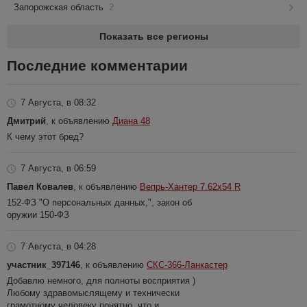
Запорожская область
2
Показать все регионы
Последние комментарии
7 Августа, в 08:32
Дмитрий
, к объявлению
Диана 48
К чему этот бред?
7 Августа, в 06:59
Павел Ковалев
, к объявлению
Вепрь-Хантер 7.62х54 R
152-ФЗ "О персональных данных,", закон об
оружии 150-ФЗ
7 Августа, в 04:28
участник_397146
, к объявлению
СКС-366-Ланкастер
Добавлю немного, для полноты восприятия )
Любому здравомыслящему и технически
грамотному человеку понятно, что и