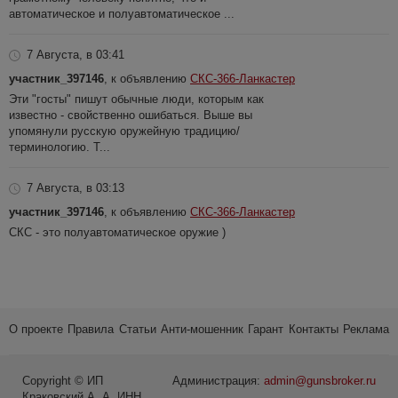
автоматическое и полуавтоматическое ...
7 Августа, в 03:41
участник_397146
, к объявлению
СКС-366-Ланкастер
Эти "госты" пишут обычные люди, которым как
известно - свойственно ошибаться. Выше вы
упомянули русскую оружейную традицию/
терминологию. Т...
7 Августа, в 03:13
участник_397146
, к объявлению
СКС-366-Ланкастер
СКС - это полуавтоматическое оружие )
О проекте
Правила
Статьи
Анти-мошенник
Гарант
Контакты
Реклама
Copyright © ИП
Администрация:
admin@gunsbroker.ru
Краковский А. А. ИНН