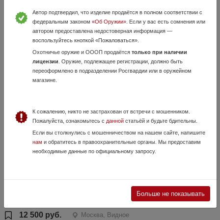
Автор подтвердил, что изделие продаётся в полном соответствии с
PSP Puncher Breaker 3
федеральным законом
«Об Оружии»
. Если у вас есть сомнения или
автором предоставлена недостоверная информация —
16 Мая, в 18:29
воспользуйтесь кнопкой «Пожаловаться».
90 000 руб.
Москва
Охотничье оружие и ОООП продаётся
только при наличии
Пневматическая PCP винтовка Puncher Breaker 3 До 3,5 Дж, калибр
лицензии
. Оружие, подлежащее регистрации, должно быть
6.35 считается одной из самых высоко точных винтовок, полностью
переоформлено в подразделении Росгвардии или в оружейном
настроена, от и до!!! Приобреталась новой с магазина! Все
магазине.
сертификаты ко...
К сожалению, никто не застрахован от встречи с мошенником.
Пожалуйста, ознакомьтесь с
данной
статьёй и будьте бдительны.
Если вы столкнулись с мошенничеством на нашем сайте, напишите
нам
и обратитесь в правоохранительные органы. Мы предоставим
необходимые данные по официальному запросу.
Tanfoglio Limited HC 4,5mm
Больше не показывать
8 Мая, в 12:18
12 500 руб.
Москва, Видное