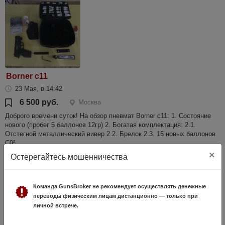
Borner c11
23 Мая, в 14:42
6 500 руб.
Москва
Доброго времени суток! На обзор пневмат Borner c11: 1. Состояние
нового (пробег 5 баллонов 12гр) 2. Богатая комплектация: 2.1.
Отстегной металлический вивер 2.2. Брелок 2.3. 15 новых баллонов
С0² ...
×
Остерегайтесь мошенничества
Команда GunsBroker не рекомендует осуществлять денежные
переводы физическим лицам дистанционно — только при
личной встрече.