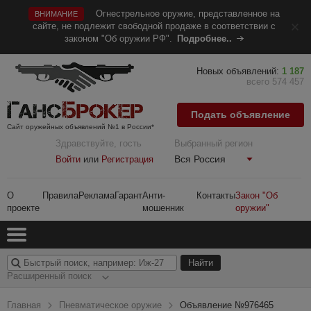
Огнестрельное оружие, представленное на
ВНИМАНИЕ
сайте, не подлежит свободной продаже в соответствии с
законом "Об оружии РФ".
Подробнее..
Новых объявлений:
1 187
всего 574 457
Подать объявление
Сайт оружейных объявлений №1 в России*
Здравствуйте, гость
Выбранный регион
Вся Россия
Войти
или
Регистрация
О
Правила
Реклама
Гарант
Анти-
Контакты
Закон "Об
проекте
мошенник
оружии"
Расширенный поиск
Главная
Пневматическое оружие
Объявление №976465