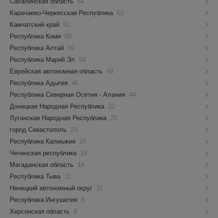
Сахалинская область
64
Карачаево-Черкесская Республика
62
Камчатский край
61
Республика Коми
60
Республика Алтай
59
Республика Марий Эл
54
Еврейская автономная область
49
Республика Адыгея
46
Республика Северная Осетия - Алания
44
Донецкая Народная Республика
32
Луганская Народная Республика
25
город Севастополь
23
Республика Калмыкия
20
Чеченская республика
19
Магаданская область
14
Республика Тыва
11
Ненецкий автономный округ
11
Республика Ингушетия
8
Херсонская область
4