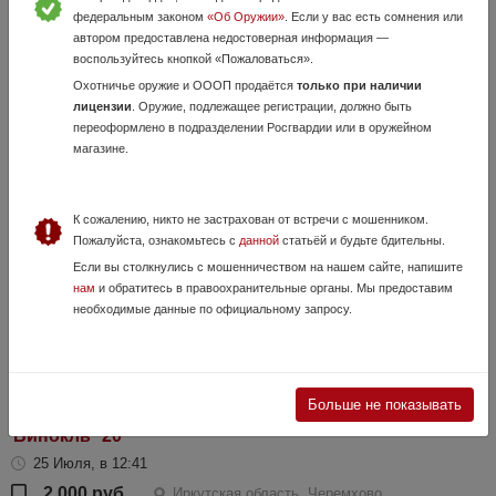
федеральным законом
«Об Оружии»
. Если у вас есть сомнения или
автором предоставлена недостоверная информация —
воспользуйтесь кнопкой «Пожаловаться».
Охотничье оружие и ОООП продаётся
только при наличии
лицензии
. Оружие, подлежащее регистрации, должно быть
Цифровой ночной прицел pard 008s
переоформлено в подразделении Росгвардии или в оружейном
27 Мая, в 02:18
магазине.
25 000 руб.
Иркутская область, Шелехов
Продаю цифровой прицел pard 008s
К сожалению, никто не застрахован от встречи с мошенником.
Пожалуйста, ознакомьтесь с
данной
статьёй и будьте бдительны.
Если вы столкнулись с мошенничеством на нашем сайте, напишите
нам
и обратитесь в правоохранительные органы. Мы предоставим
необходимые данные по официальному запросу.
Больше не показывать
Бинокль *20
25 Июля, в 12:41
2 000 руб.
Иркутская область, Черемхово