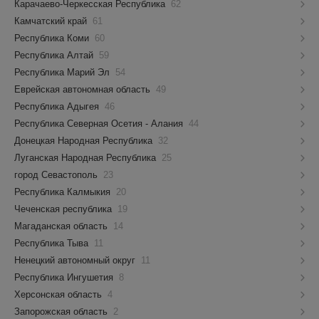
Карачаево-Черкесская Республика
62
Камчатский край
61
Республика Коми
60
Республика Алтай
59
Республика Марий Эл
54
Еврейская автономная область
49
Республика Адыгея
46
Республика Северная Осетия - Алания
44
Донецкая Народная Республика
32
Луганская Народная Республика
25
город Севастополь
23
Республика Калмыкия
20
Чеченская республика
19
Магаданская область
14
Республика Тыва
11
Ненецкий автономный округ
11
Республика Ингушетия
8
Херсонская область
4
Запорожская область
2