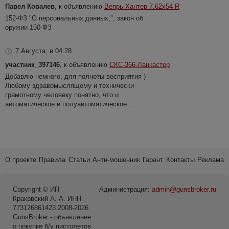
Павел Ковалев
, к объявлению
Вепрь-Хантер 7.62х54 R
152-ФЗ "О персональных данных,", закон об
оружии 150-ФЗ
7 Августа, в 04:28
участник_397146
, к объявлению
СКС-366-Ланкастер
Добавлю немного, для полноты восприятия )
Любому здравомыслящему и технически
грамотному человеку понятно, что и
автоматическое и полуавтоматическое ...
О проекте
Правила
Статьи
Анти-мошенник
Гарант
Контакты
Реклама
Copyright © ИП
Администрация:
admin@gunsbroker.ru
Краковский А. А. ИНН
773126861423 2008-2026
GunsBroker - объявление
о покупке б/у пистолетов