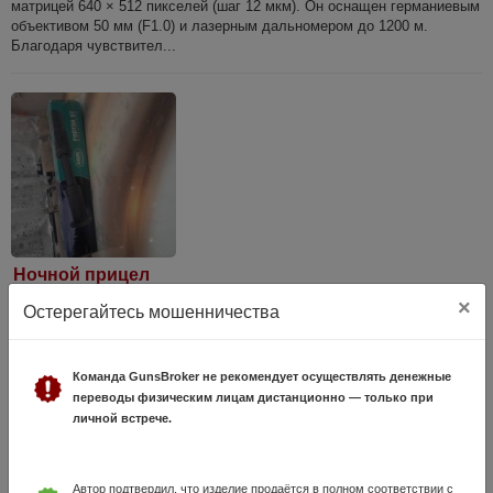
матрицей 640 × 512 пикселей (шаг 12 мкм). Он оснащен германиевым
объективом 50 мм (F1.0) и лазерным дальномером до 1200 м.
Благодаря чувствител...
Ночной прицел
6 Июня, в 15:11
×
Остерегайтесь мошенничества
39 000 руб.
Иркутская область, Братск
В пользовании два года, состояние отличное, продажа в связи с
Команда GunsBroker не рекомендует осуществлять денежные
переходом на тепло.
переводы физическим лицам дистанционно — только при
личной встрече.
Автор подтвердил, что изделие продаётся в полном соответствии с