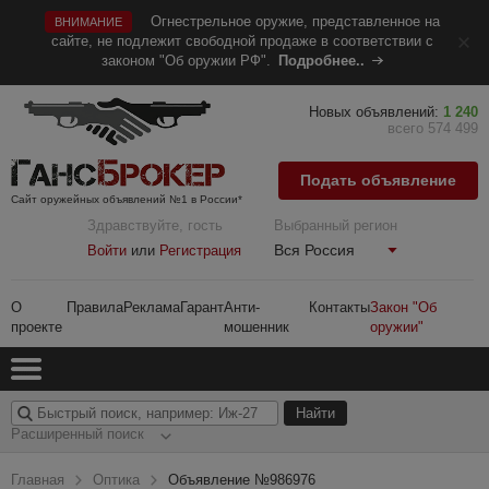
Огнестрельное оружие, представленное на
ВНИМАНИЕ
сайте, не подлежит свободной продаже в соответствии с
законом "Об оружии РФ".
Подробнее..
Новых объявлений:
1 240
всего 574 499
Подать объявление
Сайт оружейных объявлений №1 в России*
Здравствуйте, гость
Выбранный регион
Вся Россия
Войти
или
Регистрация
О
Правила
Реклама
Гарант
Анти-
Контакты
Закон "Об
проекте
мошенник
оружии"
Расширенный поиск
Главная
Оптика
Объявление №986976