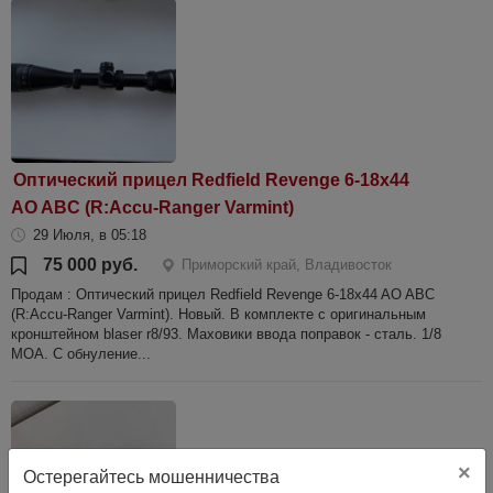
Оптический прицел Redfield Revenge 6-18x44
AO ABC (R:Accu-Ranger Varmint)
29 Июля, в 05:18
75 000 руб.
Приморский край, Владивосток
Продам : Оптический прицел Redfield Revenge 6-18x44 AO ABC
(R:Accu-Ranger Varmint). Новый. В комплекте с оригинальным
кронштейном blaser r8/93. Маховики ввода поправок - сталь. 1/8
МОА. С обнуление...
×
Остерегайтесь мошенничества