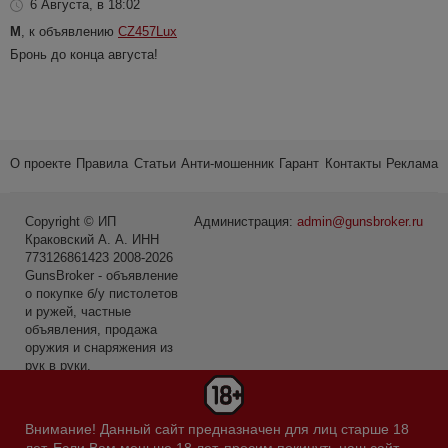
6 Августа, в 18:02
M
, к объявлению
CZ457Lux
Бронь до конца августа!
О проекте
Правила
Статьи
Анти-мошенник
Гарант
Контакты
Реклама
Copyright © ИП
Администрация:
admin@gunsbroker.ru
Краковский А. А. ИНН
773126861423 2008-2026
GunsBroker - объявление
о покупке б/у пистолетов
и ружей, частные
объявления, продажа
оружия и снаряжения из
рук в руки.
* Первое место среди
сайтов в категории Охота
Внимание! Данный сайт предназначен для лиц старше 18
и рыбалка по данным