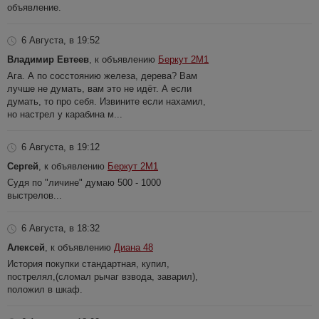
объявление.
6 Августа, в 19:52
Владимир Евтеев
, к объявлению
Беркут 2М1
Ага. А по сосстоянию железа, дерева? Вам
лучше не думать, вам это не идёт. А если
думать, то про себя. Извините если нахамил,
но настрел у карабина м...
6 Августа, в 19:12
Сергей
, к объявлению
Беркут 2М1
Судя по "личине" думаю 500 - 1000
выстрелов...
6 Августа, в 18:32
Алексей
, к объявлению
Диана 48
История покупки стандартная, купил,
пострелял,(сломал рычаг взвода, заварил),
положил в шкаф.