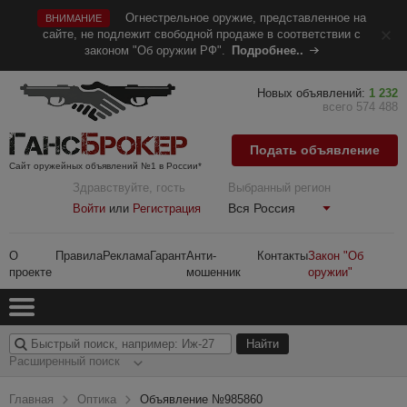
Огнестрельное оружие, представленное на
ВНИМАНИЕ
сайте, не подлежит свободной продаже в соответствии с
законом "Об оружии РФ".
Подробнее..
Новых объявлений:
1 232
всего 574 488
Подать объявление
Сайт оружейных объявлений №1 в России*
Здравствуйте, гость
Выбранный регион
Вся Россия
Войти
или
Регистрация
О
Правила
Реклама
Гарант
Анти-
Контакты
Закон "Об
проекте
мошенник
оружии"
Расширенный поиск
Главная
Оптика
Объявление №985860