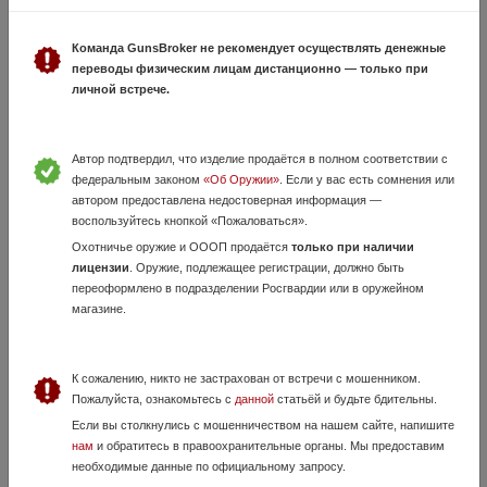
Команда GunsBroker не рекомендует осуществлять денежные
переводы физическим лицам дистанционно — только при
Тепловизионный прицел Sytong AM06-35 LRF
личной встрече.
15 Июля, в 10:02
95 000 руб.
Приморский край, Владивосток
Автор подтвердил, что изделие продаётся в полном соответствии с
Здравствуйте! Продам в идеальном состоянии Тепловизионный
федеральным законом
«Об Оружии»
. Если у вас есть сомнения или
прицел Sytong AM06-35 LRF. Новый. Практически не пользовался.
автором предоставлена недостоверная информация —
Звоните! :)
воспользуйтесь кнопкой «Пожаловаться».
Охотничье оружие и ОООП продаётся
только при наличии
лицензии
. Оружие, подлежащее регистрации, должно быть
переоформлено в подразделении Росгвардии или в оружейном
магазине.
К сожалению, никто не застрахован от встречи с мошенником.
Пожалуйста, ознакомьтесь с
данной
статьёй и будьте бдительны.
Если вы столкнулись с мошенничеством на нашем сайте, напишите
Кольца Mak 30 мм для Brauning . benelli argo и
нам
и обратитесь в правоохранительные органы. Мы предоставим
Remington 750 с основаниями
необходимые данные по официальному запросу.