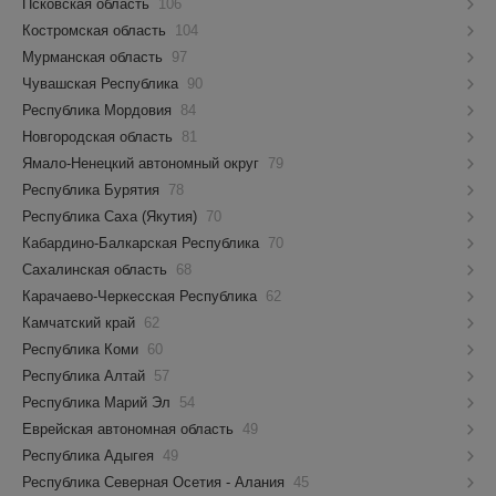
Псковская область
106
Костромская область
104
Мурманская область
97
Чувашская Республика
90
Республика Мордовия
84
Новгородская область
81
Ямало-Ненецкий автономный округ
79
Республика Бурятия
78
Республика Саха (Якутия)
70
Кабардино-Балкарская Республика
70
Сахалинская область
68
Карачаево-Черкесская Республика
62
Камчатский край
62
Республика Коми
60
Республика Алтай
57
Республика Марий Эл
54
Еврейская автономная область
49
Республика Адыгея
49
Республика Северная Осетия - Алания
45