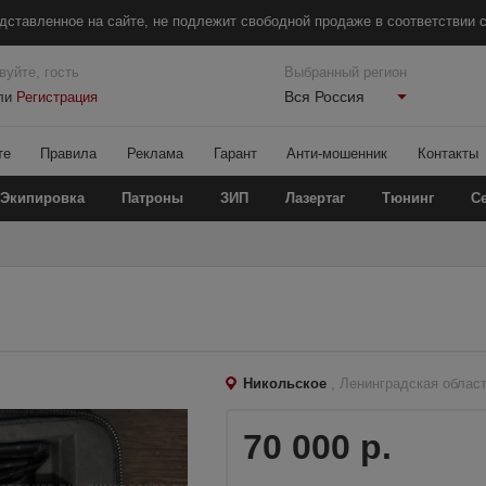
дставленное на сайте, не подлежит свободной продаже в соответствии с
вуйте, гость
Выбранный регион
Вся Россия
ли
Регистрация
те
Правила
Реклама
Гарант
Анти-мошенник
Контакты
Экипировка
Патроны
ЗИП
Лазертаг
Тюнинг
С
Никольское
, Ленинградская облас
70 000 р.