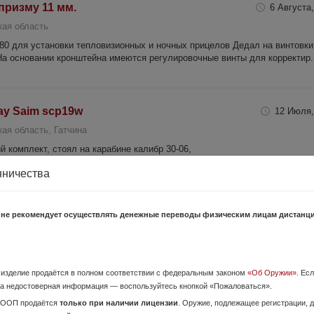
призму 11 мм.
6 Августа,
кая область
0 для установки тепловизионных и ночных прицелов Дедал на винтовки
На основании кронштейна имеются регулировочные винты для корректир.
y Saim scp19w
12 Июля,
ая область, Гатчина
 комплект, стоял на карабине калибр 30-06,
нничества
7 Августа,
 не рекомендует осуществлять денежные переводы физическим лицам дистанц
кая область, Сланцы
ектив от 3-14, штатный ИК фонарь 815нм + 940нм., всё что на фото. До
о изделие продаётся в полном соответствии с федеральным законом
«Об Оружии»
. Ес
а недостоверная информация — воспользуйтесь кнопкой «Пожаловаться».
ОООП продаётся
только при наличии лицензии
. Оружие, подлежащее регистрации,