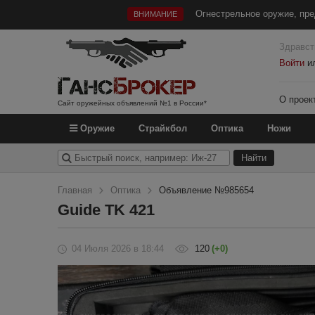
Огнестрельное оружие, пре
ВНИМАНИЕ
Здравст
Войти
и
О проек
Сайт оружейных объявлений №1 в России*
Оружие
Страйкбол
Оптика
Ножи
Главная
Оптика
Объявление №985654
Guide TK 421
04 Июля 2026
в 18:44
120
(+0)