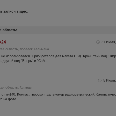
ь записи видео.
я область:
×24
31 Июля,
кая область, посёлок Тельмана
 не использовался. Приобретался для макета СВД. Кронштейн под "Тигр
 другой под "Вепрь" и "Сайг...
5 Июля,
кая область, Сланцы
 от пн140. Компас, гироскоп, дальномер радиометрический, баллистиче
то на фото.