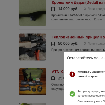
Кронштейн Дедал(Dedal) на 
14 000 руб.
Ленинградс
Кронштейн EAW-Apel с призмой SP-48
креплением ласточкин хвост 11 мм. 
Тепловизионный прицел IRa
50 000 руб.
Ленинградск
Прицел в отличном состоянии, полный
Остерегайтесь моше
ATN X-sight ll HD 5-20
Команда GunsBroker
личной встрече.
25 000 руб.
Ленинградс
Отличное состояние. В комплекте объ
обсуждаема. Торг.
Автор подтвердил, чт
автором предоставлен
Охотничье оружие и 