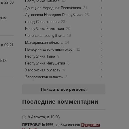
Республика Адыгея
42
 в 22:30
Донецкая Народная Республика
31
Луганская Народная Республика
25
има.
город Севастополь
23
Республика Калмыкия
20
Чеченская республика
19
Магаданская область
14
 в 09:21
Ненецкий автономный округ
11
Республика Тыва
9
x512
Республика Ингушетия
8
Херсонская область
4
Запорожская область
2
Показать все регионы
Последние комментарии
9 Августа, в 10:03
ПЕТРОВИЧ=1955
, к объявлению
Продается