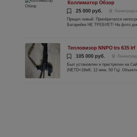
Коллиматор Обзор
25 000 руб.
Ленинградск
Прицел новый. Приобретался непосре
Батарейки НЕ ТРЕБУЕТ! На фото днев
Тепловизор NNPO trs 635 lrf
105 000 руб.
Ленинград
Был установлен и пристрелен на Сай
(NETD<18мК, 12 мкм, 50 Гц). Объект