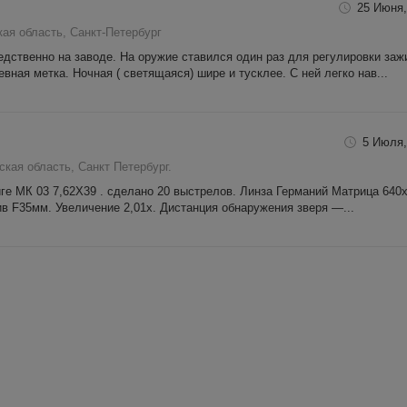
25 Июня,
ая область, Санкт-Петербург
дственно на заводе. На оружие ставился один раз для регулировки заж
ная метка. Ночная ( светящаяся) шире и тусклее. С ней легко нав...
5 Июля,
ская область, Санкт Петербург.
ге МК 03 7,62Х39 . сделано 20 выстрелов. Линза Германий Матрица 640
ив F35мм. Увеличение 2,01x. Дистанция обнаружения зверя —...