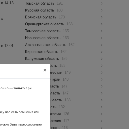
 в 14:13
Томская область
191
Курская область
180
Брянская область
170
 с
..
Оренбургская область
168
Тамбовская область
165
Ивановская область
163
Архангельская область
162
 в 12:01
Кировская область
162
Калужская область
159
Амурская область
153
×
Республика Дагестан
149
Забайкальский край
148
Орловская область
147
 в 21:45
ионно — только при
Пензенская область
147
Ульяновская область
133
ставка
Липецкая область
132
ли у вас есть сомнения или
Республика Хакасия
126
Республика Карелия
117
 должно быть переоформлено
Курганская область
116