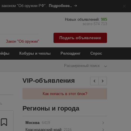
 законом "Об оружии РФ".
Подробнее..
Новых объявлений:
985
всего 574 713
Подать объявление
Закон "Об оружии"
ейфы
Кобуры и чехлы
Релоадинг
Спрос
Расширенный поиск
VIP-объявления
Как попасть в этот блок?
ть
Регионы и города
Москва
6419
Краснодарский край
2116