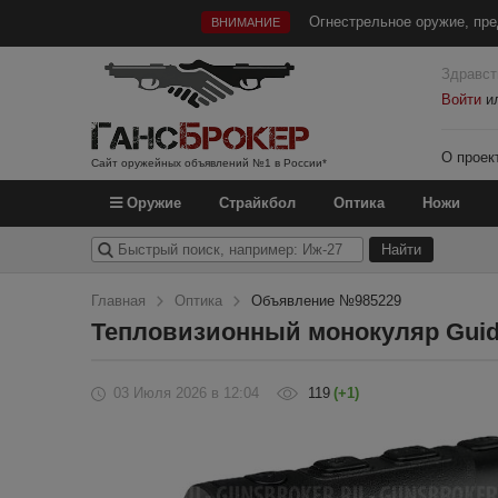
Огнестрельное оружие, пре
ВНИМАНИЕ
Здравст
Войти
и
О проек
Сайт оружейных объявлений №1 в России*
Оружие
Страйкбол
Оптика
Ножи
Главная
Оптика
Объявление №985229
Тепловизионный монокуляр Guid
03 Июля 2026
в 12:04
119
(+1)