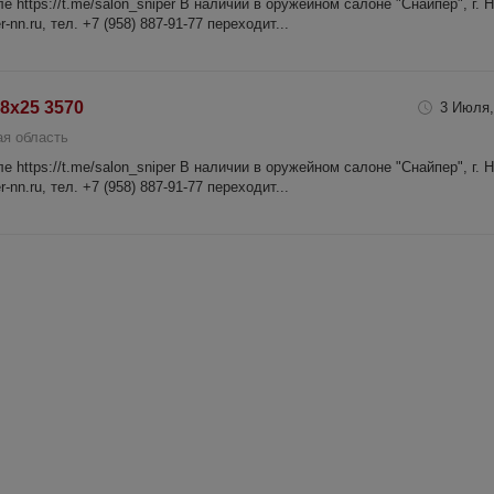
 https://t.me/salon_sniper В наличии в оружейном салоне "Снайпер", г. 
-nn.ru, тел. +7 (958) 887-91-77 переходит...
 8х25 3570
3 Июля,
я область
 https://t.me/salon_sniper В наличии в оружейном салоне "Снайпер", г. 
-nn.ru, тел. +7 (958) 887-91-77 переходит...