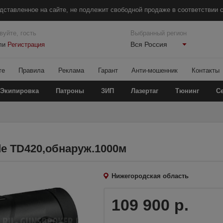
дставленное на сайте, не подлежит свободной продаже в соответствии с
вуйте, гость
Выбранный регион
Вся Россия
ли
Регистрация
те
Правила
Реклама
Гарант
Анти-мошенник
Контакты
Экипировка
Патроны
ЗИП
Лазертаг
Тюнинг
С
e TD420,обнаруж.1000м
Нижегородская область
109 900 р.