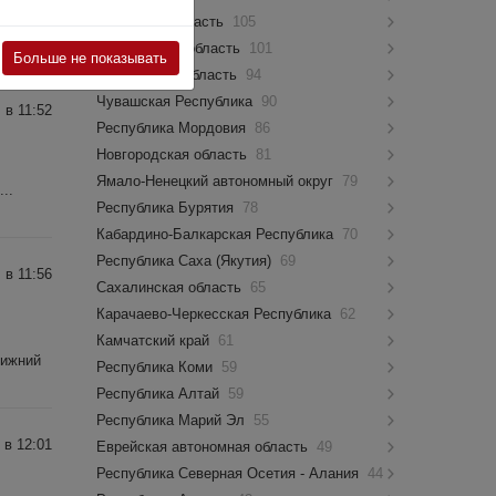
Нижний
Псковская область
105
Костромская область
101
Больше не показывать
Мурманская область
94
Чувашская Республика
90
 в 11:52
Республика Мордовия
86
Новгородская область
81
Ямало-Ненецкий автономный округ
79
..
Республика Бурятия
78
Кабардино-Балкарская Республика
70
Республика Саха (Якутия)
69
 в 11:56
Сахалинская область
65
Карачаево-Черкесская Республика
62
Камчатский край
61
Нижний
Республика Коми
59
Республика Алтай
59
Республика Марий Эл
55
 в 12:01
Еврейская автономная область
49
Республика Северная Осетия - Алания
44