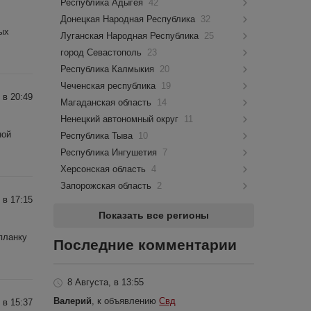
Республика Адыгея
42
Донецкая Народная Республика
32
ых
Луганская Народная Республика
25
город Севастополь
23
Республика Калмыкия
20
Чеченская республика
19
 в 20:49
Магаданская область
14
Ненецкий автономный округ
11
ной
Республика Тыва
10
Республика Ингушетия
7
Херсонская область
4
Запорожская область
2
 в 17:15
Показать все регионы
планку
Последние комментарии
8 Августа, в 13:55
Валерий
, к объявлению
Свд
 в 15:37