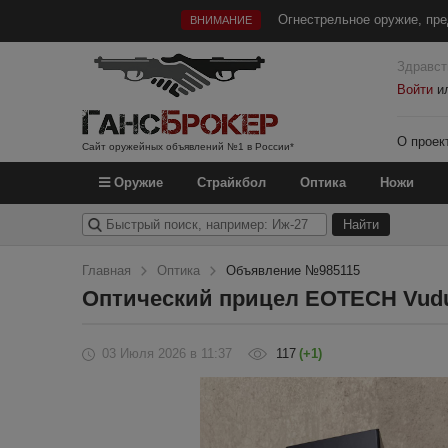
Огнестрельное оружие, пре
ВНИМАНИЕ
Здравст
Войти
и
О проек
Сайт оружейных объявлений №1 в России*
Оружие
Страйкбол
Оптика
Ножи
Главная
Оптика
Объявление №985115
Оптический прицел EOTECH Vudu
03 Июля 2026
в 11:37
117
(+1)