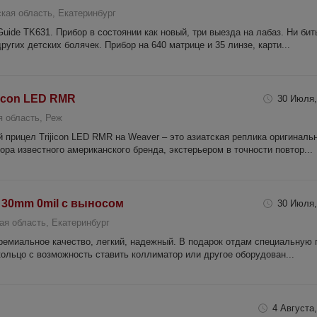
кая область, Екатеринбург
ide TK631. Прибор в состоянии как новый, три выезда на лабаз. Ни бит
ругих детских болячек. Прибор на 640 матрице и 35 линзе, карти...
icon LED RMR
30 Июля,
 область, Реж
прицел Trijicon LED RMR на Weaver – это азиатская реплика оригиналь
а известного американского бренда, экстерьером в точности повтор...
 30mm 0mil с выносом
30 Июля,
ая область, Екатеринбург
ремиальное качество, легкий, надежный. В подарок отдам специальную 
кольцо с возможность ставить коллиматор или другое оборудован...
4 Августа,