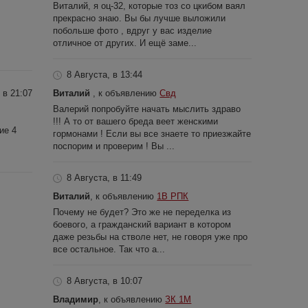
Виталий, я оц-32, которые тоз со цкибом ваял
прекрасно знаю. Вы бы лучше выложили
побольше фото , вдруг у вас изделие
отличное от других. И ещё заме...
8 Августа, в 13:44
Виталий
, к объявлению
Свд
 в 21:07
Валерий попробуйте начать мыслить здраво
!!! А то от вашего бреда веет женскими
ие 4
гормонами ! Если вы все знаете то приезжайте
поспорим и проверим ! Вы ...
8 Августа, в 11:49
Виталий
, к объявлению
1В РПК
Почему не будет? Это же не переделка из
боевого, а гражданский вариант в котором
даже резьбы на стволе нет, не говоря уже про
все остальное. Так что а...
8 Августа, в 10:07
Владимир
, к объявлению
ЗК 1М