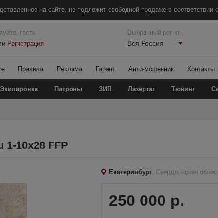
дставленное на сайте, не подлежит свободной продаже в соответствии с
вуйте, гость
Выбранный регион
Вся Россия
ли
Регистрация
те
Правила
Реклама
Гарант
Анти-мошенник
Контакты
Экипировка
Патроны
ЗИП
Лазертаг
Тюнинг
С
 1-10x28 FFP
Екатеринбург
, Свердловская облас
250 000 р.