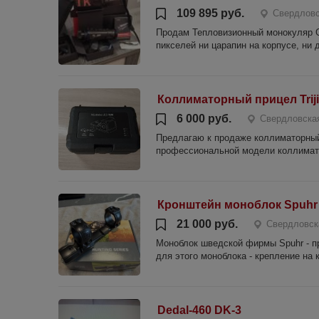
109 895 руб.
Свердловс
Продам Тепловизионный монокуляр Gu
пикселей ни царапин на корпусе, ни д
Коллиматорный прицел Trij
6 000 руб.
Свердловская
Предлагаю к продаже коллиматорный 
профессиональной модели коллиматор
Кронштейн моноблок Spuhr
21 000 руб.
Свердловск
Моноблок шведской фирмы Spuhr - п
для этого моноблока - крепление на 
Dedal-460 DK-3