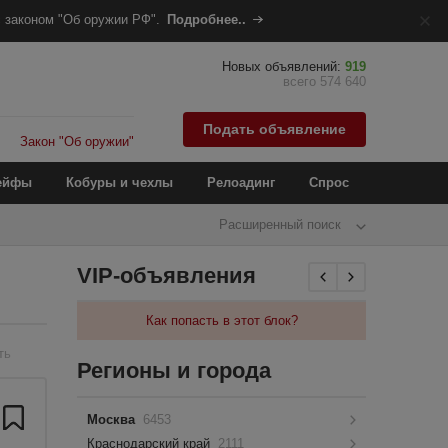
 законом "Об оружии РФ".
Подробнее..
Новых объявлений:
919
всего 574 640
Подать объявление
Закон "Об оружии"
ейфы
Кобуры и чехлы
Релоадинг
Спрос
Расширенный поиск
VIP-объявления
Как попасть в этот блок?
ть
Регионы и города
Москва
6453
Краснодарский край
2111