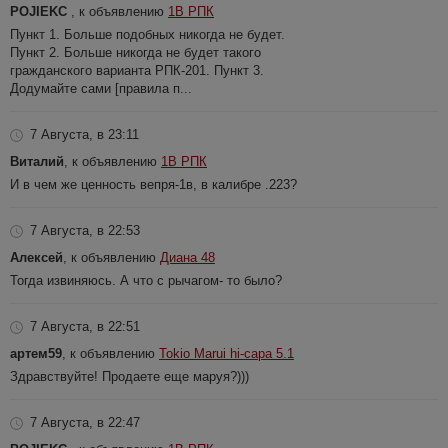
POJIEKC
, к объявлению
1В РПК
Пункт 1. Больше подобных никогда не будет.
Пункт 2. Больше никогда не будет такого
гражданского варианта РПК-201. Пункт 3.
Додумайте сами [правила п...
7 Августа, в 23:11
Виталий
, к объявлению
1В РПК
И в чем же ценность вепря-1в, в калибре .223?
7 Августа, в 22:53
Алексей
, к объявлению
Диана 48
Тогда извиняюсь. А что с рычагом- то было?
7 Августа, в 22:51
артем59
, к объявлению
Tokio Marui hi-capa 5.1
Здравствуйте! Продаете еще маруя?)))
7 Августа, в 22:47