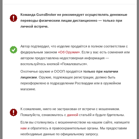
Наглазник "Кошачий глаз" для Conotech Polaris
16 Июля, в 10:02
Команда GunsBroker не рекомендует осуществлять денежные
5 500 руб.
Челябинская область, Челябинск
переводы физическим лицам дистанционно — только при
Продам наглазник "Кошачий глаз" для теплоприцелов CONOTECH
личной встрече.
Polaris с резьбой на окуляре. Резиновый наглазник установлен в
резьбовом кольце "намертво", потерять его можно только в одн...
Автор подтвердил, что изделие продаётся в полном соответствии с
федеральным законом
«Об Оружии»
. Если у вас есть сомнения или
автором предоставлена недостоверная информация —
воспользуйтесь кнопкой «Пожаловаться».
Охотничье оружие и ОООП продаётся
только при наличии
лицензии
. Оружие, подлежащее регистрации, должно быть
переоформлено в подразделении Росгвардии или в оружейном
магазине.
тепловизор iray rico rl42 Rlf с дальнометром
К сожалению, никто не застрахован от встречи с мошенником.
27 Июля, в 12:01
Пожалуйста, ознакомьтесь с
данной
статьёй и будьте бдительны.
220 000 руб.
Челябинская область, Челябинск
Если вы столкнулись с мошенничеством на нашем сайте, напишите
Продам тепловизор iray rico rl42 Rlf с дальнометром. Все в сборе :
нам
и обратитесь в правоохранительные органы. Мы предоставим
два аккумулятора, зарядка, чехол, коробка, дальномер, планка для
необходимые данные по официальному запросу.
крепления. Стоял на воздушке ( Леший 2). Все характеристики в