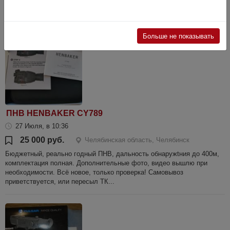
интерн...
Больше не показывать
ПНВ HENBAKER CY789
27 Июля, в 10:36
25 000 руб.
Челябинская область, Челябинск
Бюджетный, реально годный ПНВ, дальность обнаружtния до 400м,
комплектация полная. Дополнительные фото, видео вышлю при
необходимости. Всё новое, только проверка! Самовывоз
приветствуется, или пересыл ТК...