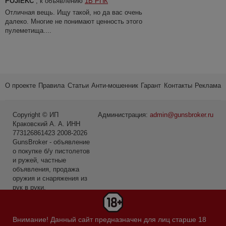
POJIEKC
, к объявлению
1В РПК
Отличная вещь. Ищу такой, но да вас очень
далеко. Многие не понимают ценность этого
пулеметища....
О проекте
Правила
Статьи
Анти-мошенник
Гарант
Контакты
Реклама
Copyright © ИП
Администрация:
admin@gunsbroker.ru
Краковский А. А. ИНН
773126861423 2008-2026
GunsBroker - объявление
о покупке б/у пистолетов
и ружей, частные
объявления, продажа
оружия и снаряжения из
рук в руки.
* Первое место среди
сайтов в категории Охота
Внимание! Данный сайт предназначен для лиц старше 18
и рыбалка по данным