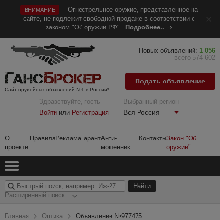
Огнестрельное оружие, представленное на
ВНИМАНИЕ
сайте, не подлежит свободной продаже в соответствии с
законом "Об оружии РФ".
Подробнее..
Новых объявлений:
1 056
всего 574 602
Подать объявление
Сайт оружейных объявлений №1 в России*
Здравствуйте, гость
Выбранный регион
Вся Россия
Войти
или
Регистрация
О
Правила
Реклама
Гарант
Анти-
Контакты
Закон "Об
проекте
мошенник
оружии"
Расширенный поиск
Главная
Оптика
Объявление №977475