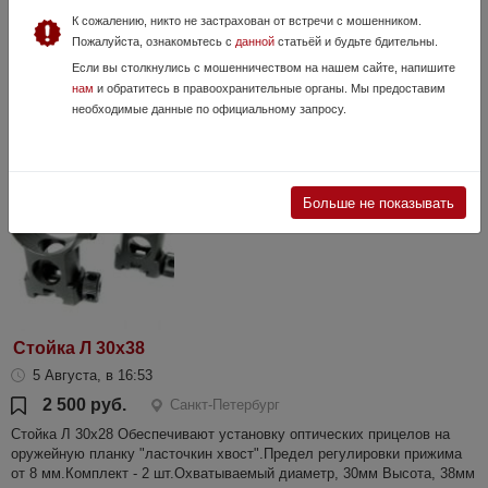
28 Июля, в 13:39
К сожалению, никто не застрахован от встречи с мошенником.
78 800 руб.
Санкт-Петербург
Пожалуйста, ознакомьтесь с
данной
статьёй и будьте бдительны.
ATAK ET23-35LRF (3,7x, NETD<25mK) — охотничий тепловизор с
Если вы столкнулись с мошенничеством на нашем сайте, напишите
дальномером и балл. калькулятором для средних и дальних
нам
и обратитесь в правоохранительные органы. Мы предоставим
дистанций. Прицел отличается высокой точностью наведения и
необходимые данные по официальному запросу.
визуализации днём, ночью, ...
Больше не показывать
Стойка Л 30x38
5 Августа, в 16:53
2 500 руб.
Санкт-Петербург
Стойка Л 30x28 Обеспечивают установку оптических прицелов на
оружейную планку "ласточкин хвост".Предел регулировки прижима
от 8 мм.Комплект - 2 шт.Охватываемый диаметр, 30мм Высота, 38мм