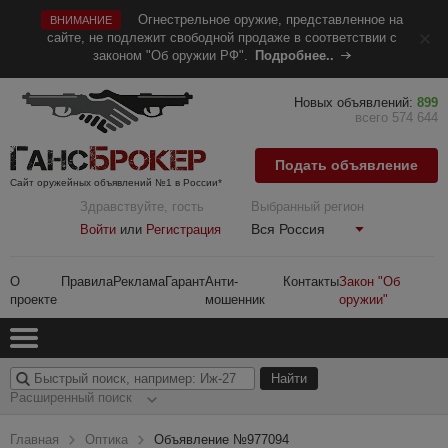
Огнестрельное оружие, представленное на
ВНИМАНИЕ
сайте, не подлежит свободной продаже в соответствии с
законом "Об оружии РФ".
Подробнее..
Новых объявлений:
899
всего 574 644
Подать объявление
Сайт оружейных объявлений №1 в России*
Здравствуйте, гость
Выбранный регион
Вся Россия
Войти
или
Регистрация
О
Правила
Реклама
Гарант
Анти-
Контакты
Закон "Об
проекте
мошенник
оружии"
Расширенный поиск
Главная
Оптика
Объявление №977094