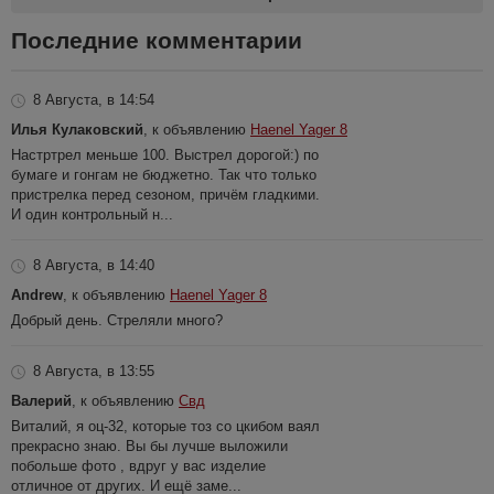
Последние комментарии
8 Августа, в 14:54
Илья Кулаковский
, к объявлению
Haenel Yager 8
Настртрел меньше 100. Выстрел дорогой:) по
бумаге и гонгам не бюджетно. Так что только
пристрелка перед сезоном, причём гладкими.
И один контрольный н...
8 Августа, в 14:40
Andrew
, к объявлению
Haenel Yager 8
Добрый день. Стреляли много?
8 Августа, в 13:55
Валерий
, к объявлению
Свд
Виталий, я оц-32, которые тоз со цкибом ваял
прекрасно знаю. Вы бы лучше выложили
побольше фото , вдруг у вас изделие
отличное от других. И ещё заме...