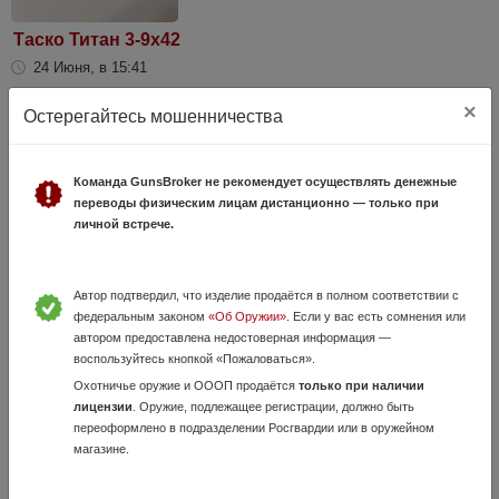
Таско Титан 3-9x42
24 Июня, в 15:41
20 000 руб.
Санкт-Петербург
×
Остерегайтесь мошенничества
Прицел на поворотном кронштейне. Стоял на Browning BAR 2.
Подходит на Benelli Argo. Могу укомплектовать базой под кронштейн.
Увеличение 3 – 9 х Диаметр линзы 42 мм Диаметр выходного зрачка
Команда GunsBroker не рекомендует осуществлять денежные
14 – 4,67 мм...
переводы физическим лицам дистанционно — только при
личной встрече.
Автор подтвердил, что изделие продаётся в полном соответствии с
федеральным законом
«Об Оружии»
. Если у вас есть сомнения или
автором предоставлена недостоверная информация —
воспользуйтесь кнопкой «Пожаловаться».
Охотничье оружие и ОООП продаётся
только при наличии
лицензии
. Оружие, подлежащее регистрации, должно быть
Тепловизионный прицел для охоты ATAK
переоформлено в подразделении Росгвардии или в оружейном
ET23-35LRF с дальномером и балистическим
магазине.
калькулятор