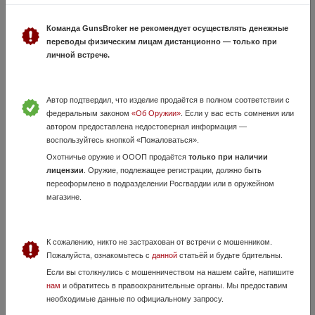
на пикатинни/weaver
Команда GunsBroker не рекомендует осуществлять денежные
4 Июня, в 02:30
переводы физическим лицам дистанционно — только при
33 000 руб.
Санкт-Петербург
личной встрече.
Продаю: цена за оба лота 35 000 руб 1) Оригинальный (см.фото с
клапаном заправки азота) оптический прицел vortex strike eagle 1-8*24
SFP, прицельная марка ar-bdc3 с дальномерной шкалой и
Автор подтвердил, что изделие продаётся в полном соответствии с
подсветкой, с...
федеральным законом
«Об Оружии»
. Если у вас есть сомнения или
автором предоставлена недостоверная информация —
воспользуйтесь кнопкой «Пожаловаться».
Охотничье оружие и ОООП продаётся
только при наличии
лицензии
. Оружие, подлежащее регистрации, должно быть
переоформлено в подразделении Росгвардии или в оружейном
магазине.
К сожалению, никто не застрахован от встречи с мошенником.
Burris Signature Select 6-24x44
Пожалуйста, ознакомьтесь с
данной
статьёй и будьте бдительны.
26 Июня, в 16:06
Если вы столкнулись с мошенничеством на нашем сайте, напишите
нам
и обратитесь в правоохранительные органы. Мы предоставим
36 600 руб.
Санкт-Петербург
необходимые данные по официальному запросу.
Burris Signature Select 6-24x44 Made in USA. Сетка Ballistic Mil-dot.