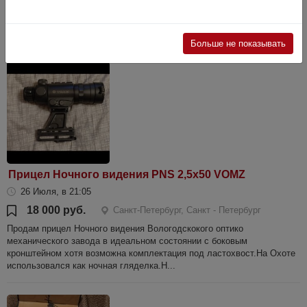
Полный комплект с коробочкой. С кольцами на ласт.хвост и вивер/
пикатини в комплекте. Отстройка параллакса от 50 м до 500 м и
бес...
Больше не показывать
Прицел Ночного видения PNS 2,5x50 VOMZ
26 Июля, в 21:05
18 000 руб.
Санкт-Петербург, Санкт - Петербург
Продам прицел Ночного видения Вологодскокого оптико
механического завода в идеальном состоянии с боковым
кронштейном хотя возможна комплектация под ластохвост.На Охоте
использовался как ночная гляделка.Н...