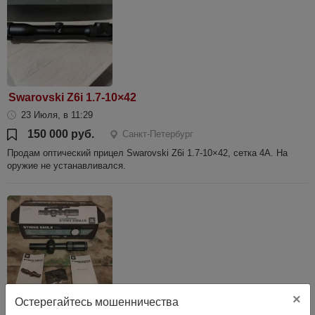
Swarovski Z6i 1.7-10×42
23 Июля, в 11:29
150 000 руб.
Санкт-Петербург
Продам оптический прицел Swarovski Z6i 1.7-10×42, сетка 4А. На
оружие не устанавливался.
×
Остерегайтесь мошенничества
vortex strike eagle 1-8*24 SFP + моноблок hawke