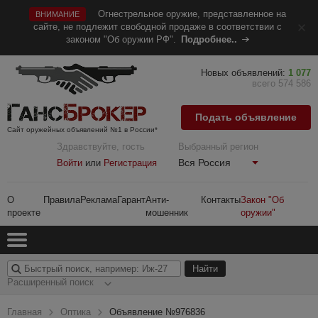
Огнестрельное оружие, представленное на
ВНИМАНИЕ
сайте, не подлежит свободной продаже в соответствии с
законом "Об оружии РФ".
Подробнее..
Новых объявлений:
1 077
всего 574 586
Подать объявление
Сайт оружейных объявлений №1 в России*
Здравствуйте, гость
Выбранный регион
Вся Россия
Войти
или
Регистрация
О
Правила
Реклама
Гарант
Анти-
Контакты
Закон "Об
проекте
мошенник
оружии"
Расширенный поиск
Главная
Оптика
Объявление №976836