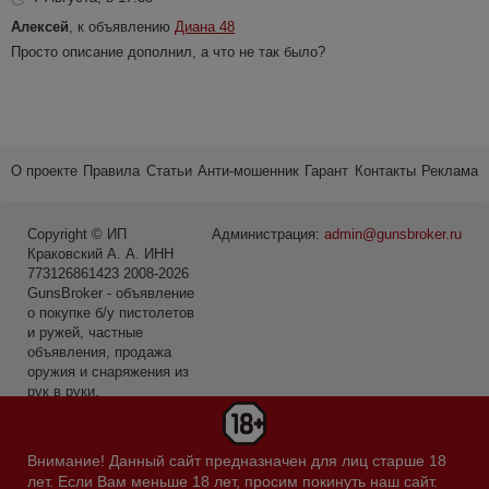
Алексей
, к объявлению
Диана 48
Просто описание дополнил, а что не так было?
О проекте
Правила
Статьи
Анти-мошенник
Гарант
Контакты
Реклама
Copyright © ИП
Администрация:
admin@gunsbroker.ru
Краковский А. А. ИНН
773126861423 2008-2026
GunsBroker - объявление
о покупке б/у пистолетов
и ружей, частные
объявления, продажа
оружия и снаряжения из
рук в руки.
* Первое место среди
сайтов в категории Охота
Внимание! Данный сайт предназначен для лиц старше 18
и рыбалка по данным
лет. Если Вам меньше 18 лет, просим покинуть наш сайт.