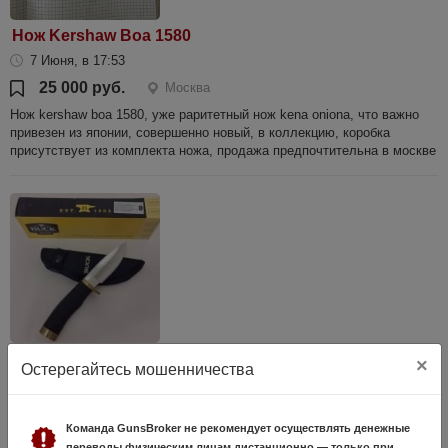
Нож Kershaw Boa 1580
7 Июня, в 17:53
25 000 руб.
Москва
Нож kershaw boa 1580, уже раритетный нож kena oniona, что важно
привезен из японии, совершенно новый, в коллекцию, коробка
присутствует из комплекта ножа, продажа предпочтительна в москве
Нож Buck Vanguard 692
×
Остерегайтесь мошенничества
29 Июля, в 10:22
15 000 руб.
Москва
Команда GunsBroker не рекомендует осуществлять денежные
Нож Buck Vanguard 692 Модель (артикул): 0692BKS-B Длина ножа:
переводы физическим лицам дистанционно — только при