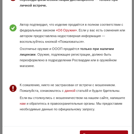
21,6 см Длина клинка: 10,8 см Толщина обуха клинка: 3 мм Материал
личной встрече.
клинка: 420HC - нержавеющая сталь Твёрдость (закалка) стали: 58
HRC ...
Автор подтвердил, что изделие продаётся в полном соответствии с
федеральным законом
«Об Оружии»
. Если у вас есть сомнения или
автором предоставлена недостоверная информация —
воспользуйтесь кнопкой «Пожаловаться».
Охотничье оружие и ОООП продаётся
только при наличии
лицензии
. Оружие, подлежащее регистрации, должно быть
переоформлено в подразделении Росгвардии или в оружейном
магазине.
Шашка ТКВ-1 "Кубачи" (АВ зл/ср.) тел.
+7(495)175-75-75
К сожалению, никто не застрахован от встречи с мошенником.
5 Июня, в 18:07
Пожалуйста, ознакомьтесь с
данной
статьёй и будьте бдительны.
229 000 руб.
Если вы столкнулись с мошенничеством на нашем сайте, напишите
Москва, Раменское
нам
и обратитесь в правоохранительные органы. Мы предоставим
Видеообзор ножей и кинжалов в нашем ТГ-канале:
необходимые данные по официальному запросу.
https://t.me/karabin_market/1310 В наличии новые ножи и кинжалы,
шашки от завода КИЗЛЯР. Шашка ТКВ-1 "Кубачи" (АВ зл/ср.).
Материалы: дамасская с...