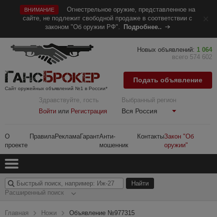
Огнестрельное оружие, представленное на
ВНИМАНИЕ
сайте, не подлежит свободной продаже в соответствии с
законом "Об оружии РФ".
Подробнее..
Новых объявлений:
1 064
всего 574 602
Подать объявление
Сайт оружейных объявлений №1 в России*
Здравствуйте, гость
Выбранный регион
Вся Россия
Войти
или
Регистрация
О
Правила
Реклама
Гарант
Анти-
Контакты
Закон "Об
проекте
мошенник
оружии"
Расширенный поиск
Главная
Ножи
Объявление №977315