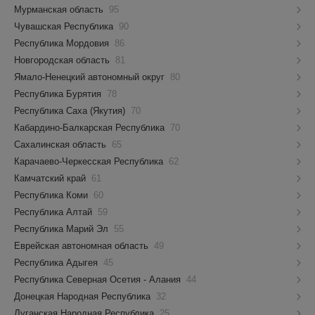
Мурманская область
95
Чувашская Республика
90
Республика Мордовия
86
Новгородская область
81
Ямало-Ненецкий автономный округ
80
Республика Бурятия
78
Республика Саха (Якутия)
70
Кабардино-Балкарская Республика
70
Сахалинская область
65
Карачаево-Черкесская Республика
62
Камчатский край
61
Республика Коми
60
Республика Алтай
59
Республика Марий Эл
55
Еврейская автономная область
49
Республика Адыгея
45
Республика Северная Осетия - Алания
44
Донецкая Народная Республика
32
Луганская Народная Республика
25