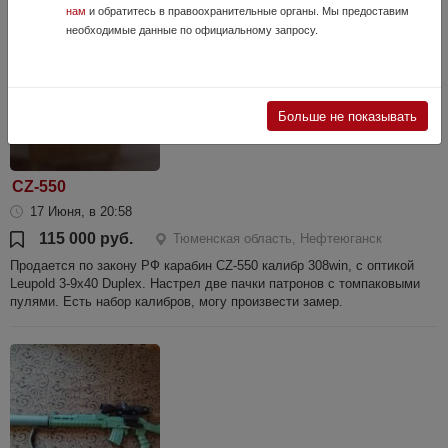
нам
и обратитесь в правоохранительные органы. Мы предоставим
необходимые данные по официальному запросу.
Больше не показывать
CZ-550
17 Июня, в 20:58
115 000 руб.
Тюменская область, Нефтеюганск
Продается по закону РФ карабин CZ-550 калибр 308win, с оптикой
Leupold 3-9x40 Duplex. Настрел две пачки патронов с томпаковыми
пулями. Есть набор калибров, могу произвести замер.