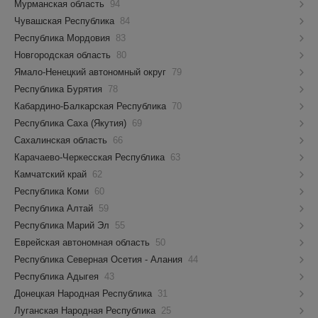
Мурманская область
94
Чувашская Республика
84
Республика Мордовия
83
Новгородская область
80
Ямало-Ненецкий автономный округ
79
Республика Бурятия
78
Кабардино-Балкарская Республика
70
Республика Саха (Якутия)
69
Сахалинская область
66
Карачаево-Черкесская Республика
63
Камчатский край
62
Республика Коми
60
Республика Алтай
59
Республика Марий Эл
55
Еврейская автономная область
50
Республика Северная Осетия - Алания
44
Республика Адыгея
43
Донецкая Народная Республика
31
Луганская Народная Республика
25