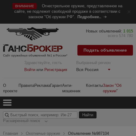
Огнестрельное оружие, представленное на
ВНИМАНИЕ
сайте, не подлежит свободной продаже в соответствии с
законом "Об оружии РФ".
Подробнее..
Новых объявлений:
1 015
всего 574 780
Подать объявление
Сайт оружейных объявлений №1 в России*
Здравствуйте, гость
Выбранный регион
Вся Россия
Войти
или
Регистрация
О
Правила
Реклама
Гарант
Анти-
Контакты
Закон "Об
проекте
мошенник
оружии"
Расширенный поиск
Главная
Охотничье оружие
Объявление №987104