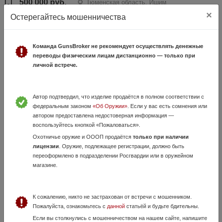
500 000 руб.
Тюменская область, Ишим
×
Оружие по назначению использовалось мало. Произведено три
Остерегайтесь мошенничества
контрольных выстрела для постановки на учёт. Произведено три
контрольных выстрела для оформления на продажу. Материал
приклада дерево. Продажа б...
Команда GunsBroker не рекомендует осуществлять денежные
переводы физическим лицам дистанционно — только при
личной встрече.
Автор подтвердил, что изделие продаётся в полном соответствии с
федеральным законом
«Об Оружии»
. Если у вас есть сомнения или
автором предоставлена недостоверная информация —
воспользуйтесь кнопкой «Пожаловаться».
Охотничье оружие и ОООП продаётся
только при наличии
Тигр
лицензии
. Оружие, подлежащее регистрации, должно быть
переоформлено в подразделении Росгвардии или в оружейном
19 Июля, в 18:11
магазине.
55 000 руб.
Тюменская область, Тюмень
Состояние нового настрел минимальный , есть не большой не
критичный недостаток (отломан концевик флажка для извлечения
К сожалению, никто не застрахован от встречи с мошенником.
газоотводной трубки). Продается без прицела , также в придачу идет
Пожалуйста, ознакомьтесь с
данной
статьёй и будьте бдительны.
чехлы (для прицел...
Если вы столкнулись с мошенничеством на нашем сайте, напишите