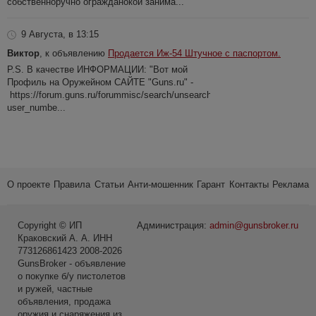
собственноручно огражданокой занима...
9 Августа, в 13:15
Виктор
, к объявлению
Продается Иж-54 Штучное с паспортом.
P.S. В качестве ИНФОРМАЦИИ: "Вот мой
Профиль на Оружейном САЙТЕ "Guns.ru" -
https://forum.guns.ru/forummisc/search/unsearch?
user_numbe...
О проекте
Правила
Статьи
Анти-мошенник
Гарант
Контакты
Реклама
Copyright © ИП
Администрация:
admin@gunsbroker.ru
Краковский А. А. ИНН
773126861423 2008-2026
GunsBroker - объявление
о покупке б/у пистолетов
и ружей, частные
объявления, продажа
оружия и снаряжения из