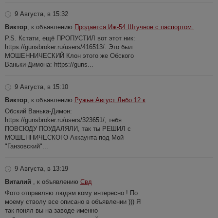
9 Августа, в 15:32
Виктор
, к объявлению
Продается Иж-54 Штучное с паспортом.
P.S. Кстати, ещё ПРОПУСТИЛ вот этот ник:
https://gunsbroker.ru/users/416513/. Это был
МОШЕННИЧЕСКИЙ Клон этого же Обского
Ваньки-Димона: https://guns...
9 Августа, в 15:10
Виктор
, к объявлению
Ружье Август Лебо 12 к
Обский Ванька-Димон:
https://gunsbroker.ru/users/323651/, тебя
ПОВСЮДУ ПОУДАЛЯЛИ, так ты РЕШИЛ с
МОШЕННИЧЕСКОГО Аккаунта под Мой
"Ганзовский"...
9 Августа, в 13:19
Виталий
, к объявлению
Свд
Фото отправляю людям кому интересно ! По
моему стволу все описано в объявлении ))) Я
так понял вы на заводе именно