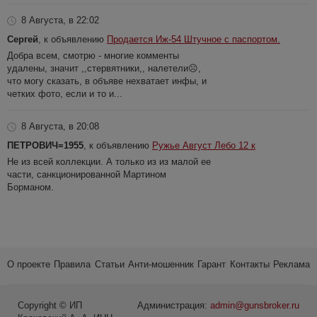
8 Августа, в 22:02
Сергей
, к объявлению
Продается Иж-54 Штучное с паспортом.
Добра всем, смотрю - многие комменты
удалены, значит ,,стервятники,, налетели☹️,
что могу сказать, в объяве нехватает инфы, и
четких фото, если и то и...
8 Августа, в 20:08
ПЕТРОВИЧ=1955
, к объявлению
Ружье Август Лебо 12 к
Не из всей коллекции. А только из из малой ее
части, санкционированной Мартином
Борманом.
О проекте
Правила
Статьи
Анти-мошенник
Гарант
Контакты
Реклама
Copyright © ИП
Администрация:
admin@gunsbroker.ru