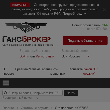
Огнестрельное оружие, представленное на
ВНИМАНИЕ
сайте, не подлежит свободной продаже в соответствии с
законом "Об оружии РФ".
Подробнее..
Новых объявлений:
964
всего 574 684
Подать объявление
Сайт оружейных объявлений №1 в России*
Здравствуйте, гость
Выбранный регион
Вся Россия
Войти
или
Регистрация
О
Правила
Реклама
Гарант
Анти-
Контакты
Закон "Об
проекте
мошенник
оружии"
Расширенный поиск
Главная
Охотничье оружие
Объявление №987035