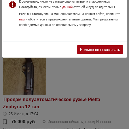
К сожалению, никто не застрахован от встречи с мошенником.
Вепрь 12 впо 205-03
Пожалуйста, ознакомьтесь с
данной
статьёй и будьте бдительны.
18 Июня, в 22:06
Если вы столкнулись с мошенничеством на нашем сайте, напишите
нам
и обратитесь в правоохранительные органы. Мы предоставим
60 000 руб.
Ивановская область
необходимые данные по официальному запросу.
Ружьё в идеальном состоянии, настрел пять коробок. Продаю за
ненадобностью. Продажа происходит по лицензии, переоформление
будет происходить в г. Пучеж ивановской области.
Больше не показывать
Продам полуавтоматическое ружьё Pietta
Zephyrus 12 кал.
25 Июля, в 17:04
75 000 руб.
Ивановская область, город Иваново