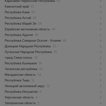
Карачаево-Черкесская Республика
62
Камчатский край
61
Республика Коми
60
Республика Алтай
59
Республика Марий Эл
54
Еврейская автономная область
49
Республика Адыгея
46
Республика Северная Осетия - Алания
44
Донецкая Народная Республика
32
Луганская Народная Республика
25
город Севастополь
23
Республика Калмыкия
20
Чеченская республика
19
Магаданская область
14
Республика Тыва
11
Ненецкий автономный округ
11
Республика Ингушетия
8
Херсонская область
4
Запорожская область
2