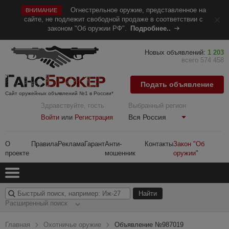
Огнестрельное оружие, представленное на
ВНИМАНИЕ
сайте, не подлежит свободной продаже в соответствии с
законом "Об оружии РФ".
Подробнее..
Новых объявлений:
1 203
всего 574 458
Подать объявление
Сайт оружейных объявлений №1 в России*
Здравствуйте, гость
Выбранный регион
Вся Россия
Войти
или
Регистрация
О
Правила
Реклама
Гарант
Анти-
Контакты
Закон "Об
проекте
мошенник
оружии"
Расширенный поиск
Главная
Охотничье оружие
Объявление №987019