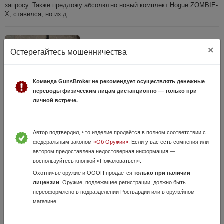
запросу. Также предложу абсолютно новый комплект Hogue ZOMBIE-
X, ставился, но из д...
×
Остерегайтесь мошенничества
Команда GunsBroker не рекомендует осуществлять денежные
переводы физическим лицам дистанционно — только при
личной встрече.
Sabatti Sapphire 30-06 sprg
10 Июня, в 22:48
Автор подтвердил, что изделие продаётся в полном соответствии с
федеральным законом
«Об Оружии»
. Если у вас есть сомнения или
120 000 руб.
Ленинградская область, Выборг
автором предоставлена недостоверная информация —
Настрел две пачки.В комплекте прицел Vortex (2,5-10×44),ремень,
воспользуйтесь кнопкой «Пожаловаться».
чехол.Отстрел под покупателя.
Охотничье оружие и ОООП продаётся
только при наличии
лицензии
. Оружие, подлежащее регистрации, должно быть
переоформлено в подразделении Росгвардии или в оружейном
магазине.