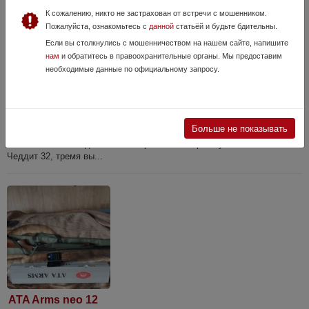
К сожалению, никто не застрахован от встречи с мошенником.
Пожалуйста, ознакомьтесь с
данной
статьёй и будьте бдительны.
Если вы столкнулись с мошенничеством на нашем сайте, напишите
нам
и обратитесь в правоохранительные органы. Мы предоставим
Сайга 12 к
необходимые данные по официальному запросу.
28 Июля, в 08:34
48 000 руб.
Ленинградская область, Санкт-Петербург
Сайга 12к, калибр 12/76 Продаю ружьё жены, настрел совсем
Больше не показывать
небольшой, в основном несколько раз пулей с вышки и несколько
загонных охот в год. С калиматора на 50 метров пули Уно-35 и
Чеддит 32, тремя вы...
ATA Arms neo 12