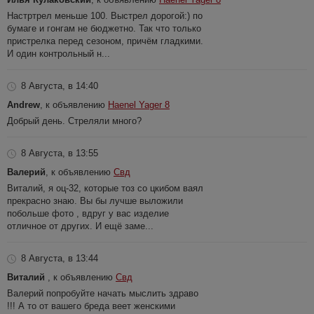
Настртрел меньше 100. Выстрел дорогой:) по
бумаге и гонгам не бюджетно. Так что только
пристрелка перед сезоном, причём гладкими.
И один контрольный н...
8 Августа, в 14:40
Andrew
, к объявлению
Haenel Yager 8
Добрый день. Стреляли много?
8 Августа, в 13:55
Валерий
, к объявлению
Свд
Виталий, я оц-32, которые тоз со цкибом ваял
прекрасно знаю. Вы бы лучше выложили
побольше фото , вдруг у вас изделие
отличное от других. И ещё заме...
8 Августа, в 13:44
Виталий
, к объявлению
Свд
Валерий попробуйте начать мыслить здраво
!!! А то от вашего бреда веет женскими