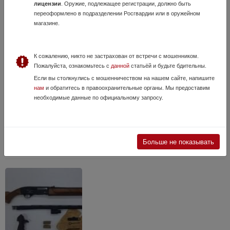
лицензии
. Оружие, подлежащее регистрации, должно быть
переоформлено в подразделении Росгвардии или в оружейном
магазине.
К сожалению, никто не застрахован от встречи с мошенником.
Пожалуйста, ознакомьтесь с
данной
статьёй и будьте бдительны.
Maverick 88
Если вы столкнулись с мошенничеством на нашем сайте, напишите
нам
и обратитесь в правоохранительные органы. Мы предоставим
14 Июля, в 10:41
необходимые данные по официальному запросу.
35 000 руб.
Владимирская область, Владимир
Короткий ствол. Мизерный настрел, как новое, механика работает как
часики. Шедевральная пистолетная пиндосская рукоятка Pachmayr
VINDICATOR - отдам впридачу (сейчас такую не купишь), вполне
Больше не показывать
легально испо...