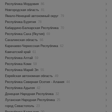
Республика Мордовия
86
Новгородская область
81
Ямало-Ненецкий автономный округ
79
Республика Бурятия
78
Кабардино-Балкарская Республика
70
Республика Саха (Якутия)
69
Сахалинская область
66
Карачаево-Черкесская Республика
62
Камчатский край
61
Республика Алтай
59
Республика Коми
59
Республика Марий Эл
55
Еврейская автономная область
49
Республика Северная Осетия - Алания
44
Республика Адыгея
42
Донецкая Народная Республика
32
Луганская Народная Республика
25
город Севастополь
23
Республика Калмыкия
20