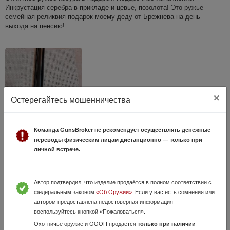
Инкрустация серебра в прикладе и цевье, позолота! Это ружье
семейная реликвия подарок моему деду от Брежнева на день
выхода на пенсию!
×
Остерегайтесь мошенничества
Команда GunsBroker не рекомендует осуществлять денежные
бенелли де люкс
переводы физическим лицам дистанционно — только при
16 Июня, в 21:08
личной встрече.
179 000 руб.
Владимирская область, александров
практически новое ружье не более семидесяти выстрелов по затвору
видно комплект чоков, кофра нет и не было есть жесткий чехол
Автор подтвердил, что изделие продаётся в полном соответствии с
осмотр и переоформление в лрр города александров владимирской
федеральным законом
«Об Оружии»
. Если у вас есть сомнения или
области, новое ...
автором предоставлена недостоверная информация —
воспользуйтесь кнопкой «Пожаловаться».
Охотничье оружие и ОООП продаётся
только при наличии