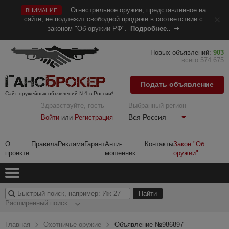
Огнестрельное оружие, представленное на
ВНИМАНИЕ
сайте, не подлежит свободной продаже в соответствии с
законом "Об оружии РФ".
Подробнее..
Новых объявлений:
903
всего 574 675
Подать объявление
Сайт оружейных объявлений №1 в России*
Здравствуйте, гость
Выбранный регион
Вся Россия
Войти
или
Регистрация
О
Правила
Реклама
Гарант
Анти-
Контакты
Закон "Об
проекте
мошенник
оружии"
Расширенный поиск
Главная
Охотничье оружие
Объявление №986897