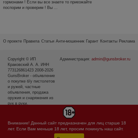
гормонами ! Если вы все знаете то приезжайте
поспорим и проверим ! Вы ...
О проекте
Правила
Статьи
Анти-мошенник
Гарант
Контакты
Реклама
Copyright © ИП
Администрация:
admin@gunsbroker.ru
Краковский А. А. ИНН
773126861423 2008-2026
GunsBroker - объявление
о покупке б/у пистолетов
и ружей, частные
объявления, продажа
оружия и снаряжения из
рук в руки.
* Первое место среди
сайтов в категории Охота
Внимание! Данный сайт предназначен для лиц старше 18
и рыбалка по данным
лет. Если Вам меньше 18 лет, просим покинуть наш сайт.
Яндекс.Радар за
февраль 2019-го года.