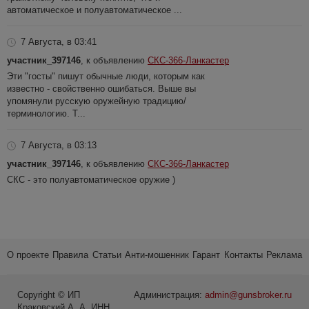
автоматическое и полуавтоматическое ...
7 Августа, в 03:41
участник_397146
, к объявлению
СКС-366-Ланкастер
Эти "госты" пишут обычные люди, которым как
известно - свойственно ошибаться. Выше вы
упомянули русскую оружейную традицию/
терминологию. Т...
7 Августа, в 03:13
участник_397146
, к объявлению
СКС-366-Ланкастер
СКС - это полуавтоматическое оружие )
О проекте
Правила
Статьи
Анти-мошенник
Гарант
Контакты
Реклама
Copyright © ИП
Администрация:
admin@gunsbroker.ru
Краковский А. А. ИНН