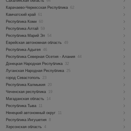
Сахалинская область
64
Карачаево-Черкесская Республика
62
Камчатский край
61
Республика Коми
60
Республика Алтай
59
Республика Марий Эл
54
Еврейская автономная область
49
Республика Адыгея
46
Республика Северная Осетия - Алания
44
Донецкая Народная Республика
32
Луганская Народная Республика
25
город Севастополь
23
Республика Калмыкия
20
Чеченская республика
19
Магаданская область
14
Республика Тыва
11
Ненецкий автономный округ
11
Республика Ингушетия
8
Херсонская область
4