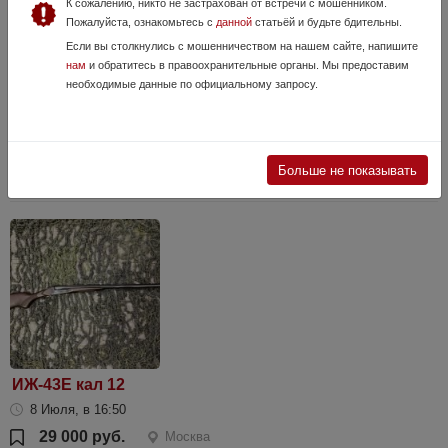
К сожалению, никто не застрахован от встречи с мошенником.
Пожалуйста, ознакомьтесь с
данной
статьёй и будьте бдительны.
МА-136-05 кал. 7,62х39 с бок планкой пластик
Если вы столкнулись с мошенничеством на нашем сайте, напишите
нам
и обратитесь в правоохранительные органы. Мы предоставим
24 Июля, в 16:25
необходимые данные по официальному запросу.
65 500 руб.
Москва
Смотрите видеообзоры на нашем телеграм канале
https://t.me/lyberetskiy_arsenal карабин в наличии в оружейном
магазине "Люберецкий Арсенал" г. Люберцы, ул. Хлебозаводская, 8
Больше не показывать
б, http://www.larsen...
ИЖ-43Е кал 12
8 Июля, в 16:50
29 000 руб.
Москва