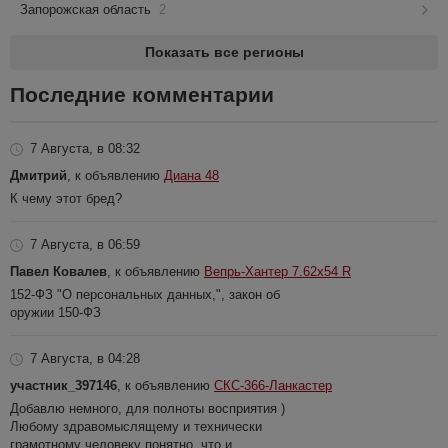
Запорожская область
2
Показать все регионы
Последние комментарии
7 Августа, в 08:32
Дмитрий
, к объявлению
Диана 48
К чему этот бред?
7 Августа, в 06:59
Павел Ковалев
, к объявлению
Вепрь-Хантер 7.62х54 R
152-ФЗ "О персональных данных,", закон об
оружии 150-ФЗ
7 Августа, в 04:28
участник_397146
, к объявлению
СКС-366-Ланкастер
Добавлю немного, для полноты восприятия )
Любому здравомыслящему и технически
грамотному человеку понятно, что и