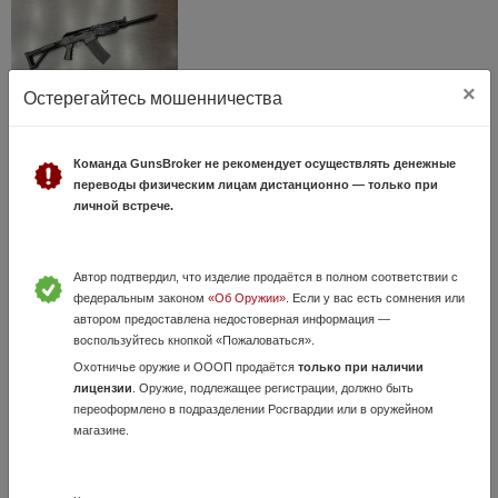
×
Остерегайтесь мошенничества
Вепрь-12 МОЛОТ к. 12/76 (арт.836) тел.+7495-
Команда GunsBroker не рекомендует осуществлять денежные
175-75-75
переводы физическим лицам дистанционно — только при
4 Августа, в 20:35
личной встрече.
59 000 руб.
Москва, Раменское
Обзор оружия в нашем ТГ- канале: https://t.me/karabin_market Канал
в МАХ: https://max.ru/join/6xdZfb-LVT9GYT4FnnEAj-
Автор подтвердил, что изделие продаётся в полном соответствии с
0K0CuWRjsHnLtsIiocxh0 Вепрь-12 МОЛОТ к. 12/76 (арт.836),
федеральным законом
«Об Оружии»
. Если у вас есть сомнения или
состояние хорошее. Оружие п...
автором предоставлена недостоверная информация —
воспользуйтесь кнопкой «Пожаловаться».
Охотничье оружие и ОООП продаётся
только при наличии
лицензии
. Оружие, подлежащее регистрации, должно быть
переоформлено в подразделении Росгвардии или в оружейном
магазине.