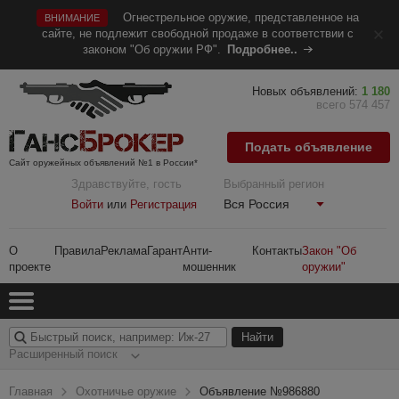
Огнестрельное оружие, представленное на
ВНИМАНИЕ
сайте, не подлежит свободной продаже в соответствии с
законом "Об оружии РФ".
Подробнее..
Новых объявлений:
1 180
всего 574 457
Подать объявление
Сайт оружейных объявлений №1 в России*
Здравствуйте, гость
Выбранный регион
Вся Россия
Войти
или
Регистрация
О
Правила
Реклама
Гарант
Анти-
Контакты
Закон "Об
проекте
мошенник
оружии"
Расширенный поиск
Главная
Охотничье оружие
Объявление №986880