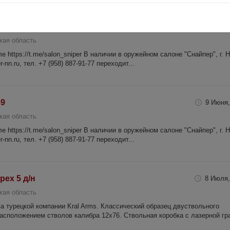
31 Июля,
кая область
 https://t.me/salon_sniper В наличии в оружейном салоне "Снайпер", г. 
-nn.ru, тел. +7 (958) 887-91-77 переходит...
89
9 Июня,
кая область
 https://t.me/salon_sniper В наличии в оружейном салоне "Снайпер", г. 
-nn.ru, тел. +7 (958) 887-91-77 переходит...
рех 5 д/н
8 Июля,
кая область
а турецкой компании Kral Arms. Классический образец двуствольного
асположением стволов калибра 12х76. Ствольная коробка с лазерной гра