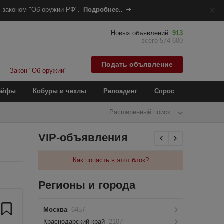
 законом "Об оружии РФ".
Подробнее..
Новых объявлений:
913
всего 574 600
Подать объявление
Закон "Об оружии"
ейфы
Кобуры и чехлы
Релоадинг
Спрос
Расширенный поиск
VIP-объявления
Как попасть в этот блок?
Регионы и города
Москва
6457
Краснодарский край
2107