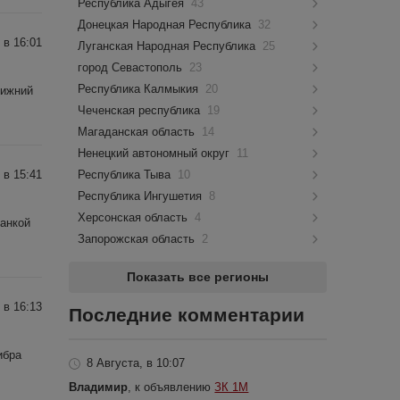
Республика Адыгея
43
Донецкая Народная Республика
32
 в 16:01
Луганская Народная Республика
25
город Севастополь
23
Республика Калмыкия
20
Нижний
Чеченская республика
19
Магаданская область
14
Ненецкий автономный округ
11
 в 15:41
Республика Тыва
10
Республика Ингушетия
8
Херсонская область
4
ланкой
Запорожская область
2
Показать все регионы
 в 16:13
Последние комментарии
ибра
8 Августа, в 10:07
Владимир
, к объявлению
ЗК 1М