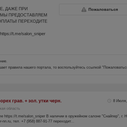
Е, ДАЖЕ ПРИ
Пожаловаться
 МЫ ПРЕДОСТАВЛЯЕМ
ОПЛАТЫ! ПЕРЕХОДИТЕ
ps://t.me/salon_sniper
ние.
шает правила нашего портала, то воспользуйтесь ссылкой
"Пожаловатьс
рех грав. + зол. утки черн.
8 Июля,
кая область
 https://t.me/salon_sniper В наличии в оружейном салоне "Снайпер", г. 
-nn.ru, тел. +7 (958) 887-91-77 переходит...