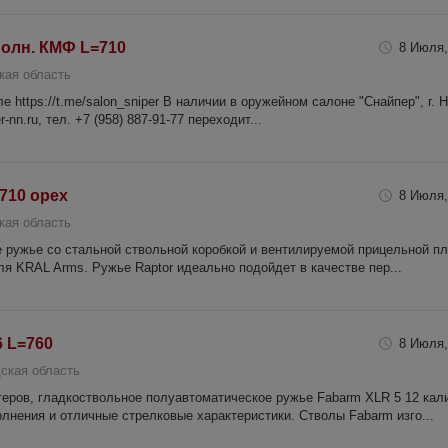
полн. КМФ L=710
8 Июля,
кая область
 https://t.me/salon_sniper В наличии в оружейном салоне "Снайпер", г. 
-nn.ru, тел. +7 (958) 887-91-77 переходит...
=710 орех
8 Июля,
кая область
е ружье со стальной ствольной коробкой и вентилируемой прицельной п
ля KRAL Arms. Ружье Raptor идеально подойдет в качестве пер...
6 L=760
8 Июля,
ская область
теров, гладкоствольное полуавтоматическое ружье Fabarm XLR 5 12 кал
олнения и отличные стрелковые характеристики. Стволы Fabarm изго...