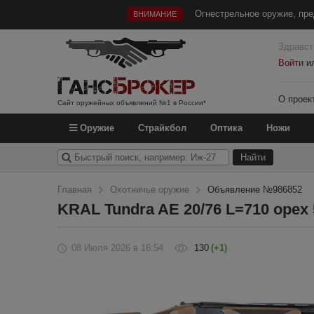
Огнестрельное оружие, пре
ВНИМАНИЕ
Здравст
Войти
и
О проек
Сайт оружейных объявлений №1 в России*
Оружие
Страйкбол
Оптика
Ножи
Главная
Охотничье оружие
Объявление №986852
KRAL Tundra AE 20/76 L=710 орех 
08 Июля 2026
в 16:54
130
(+1)