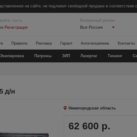
дставленное на сайте, не подлежит свободной продаже в соответствии с
вуйте, гость
Выбранный регион
Вся Россия
ли
Регистрация
те
Правила
Реклама
Гарант
Анти-мошенник
Контакты
Экипировка
Патроны
ЗИП
Лазертаг
Тюнинг
С
5 д/н
Нижегородская область
62 600 р.