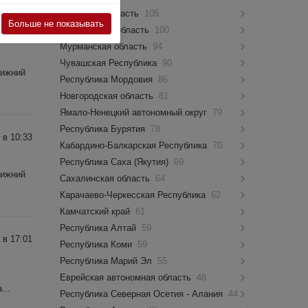
Псковская область
105
Больше не показывать
Костромская область
100
 в 16:35
Мурманская область
94
Чувашская Республика
90
Нижний
Республика Мордовия
86
Новгородская область
81
Ямало-Ненецкий автономный округ
79
Республика Бурятия
78
 в 10:33
Кабардино-Балкарская Республика
70
Республика Саха (Якутия)
69
Нижний
Сахалинская область
64
Карачаево-Черкесская Республика
62
Камчатский край
61
Республика Алтай
59
 в 17:01
Республика Коми
59
Республика Марий Эл
55
Еврейская автономная область
48
...
Республика Северная Осетия - Алания
44