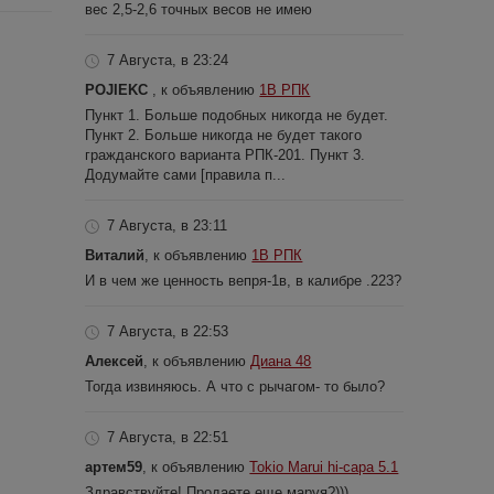
вес 2,5-2,6 точных весов не имею
7 Августа, в 23:24
POJIEKC
, к объявлению
1В РПК
Пункт 1. Больше подобных никогда не будет.
Пункт 2. Больше никогда не будет такого
гражданского варианта РПК-201. Пункт 3.
Додумайте сами [правила п...
7 Августа, в 23:11
Виталий
, к объявлению
1В РПК
И в чем же ценность вепря-1в, в калибре .223?
7 Августа, в 22:53
Алексей
, к объявлению
Диана 48
Тогда извиняюсь. А что с рычагом- то было?
7 Августа, в 22:51
артем59
, к объявлению
Tokio Marui hi-capa 5.1
Здравствуйте! Продаете еще маруя?)))