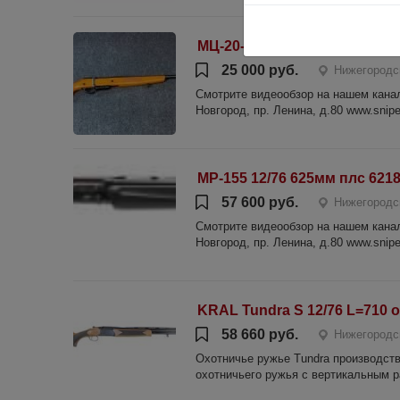
МЦ-20-01 к.20/70 №002451
25 000 руб.
Нижегородс
Смотрите видеообзор на нашем канале
Новгород, пр. Ленина, д.80 www.sniper
МР-155 12/76 625мм плс 621
57 600 руб.
Нижегородс
Смотрите видеообзор на нашем канале
Новгород, пр. Ленина, д.80 www.sniper
KRAL Tundra S 12/76 L=710 о
58 660 руб.
Нижегородс
Охотничье ружье Tundra производств
охотничьего ружья с вертикальным р