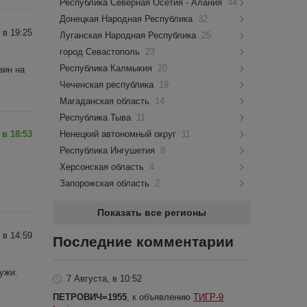
Республика Северная Осетия - Алания
44
Донецкая Народная Республика
32
 в 19:25
Луганская Народная Республика
25
город Севастополь
23
Республика Калмыкия
20
зин на
Чеченская республика
19
Магаданская область
14
Республика Тыва
11
 в 18:53
Ненецкий автономный округ
11
Республика Ингушетия
8
Херсонская область
4
Запорожская область
2
Показать все регионы
 в 14:59
Последние комментарии
ужи.
7 Августа, в 10:52
ПЕТРОВИЧ=1955
, к объявлению
ТИГР-9