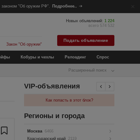
 законом "Об оружии РФ".
Подробнее..
Новых объявлений:
1 224
всего 574 532
Подать объявление
Закон "Об оружии"
ейфы
Кобуры и чехлы
Релоадинг
Спрос
Расширенный поиск
VIP-объявления
Как попасть в этот блок?
Регионы и города
Москва
6466
Краснодарский край
2119