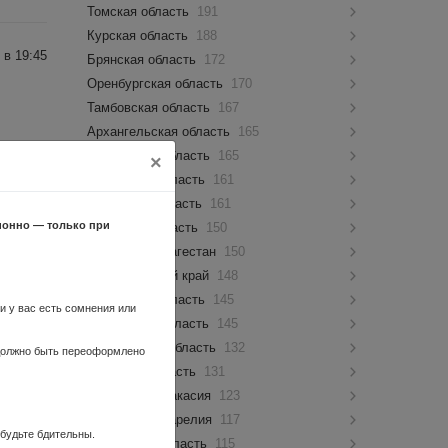
Томская область
191
Курская область
188
 в 19:45
Брянская область
172
Оренбургская область
170
Тамбовская область
167
Архангельская область
165
Ивановская область
165
×
Калужская область
161
 в 14:20
Кировская область
161
ионно — только при
Амурская область
150
Республика Дагестан
150
яина по
Забайкальский край
148
Орловская область
145
ли у вас есть сомнения или
Пензенская область
145
Ульяновская область
132
 в 16:59
 должно быть переоформлено
Липецкая область
131
Республика Хакасия
123
зуюсь.
Республика Карелия
117
 будьте бдительны.
Курганская область
115