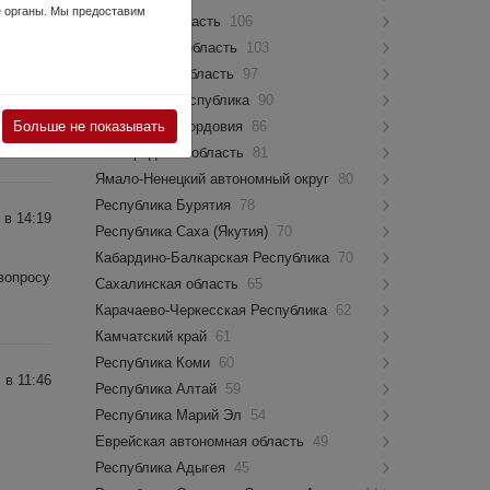
е органы. Мы предоставим
Псковская область
106
Костромская область
103
 в 12:41
Мурманская область
97
Чувашская Республика
90
нштейн
Больше не показывать
Республика Мордовия
86
Новгородская область
81
Ямало-Ненецкий автономный округ
80
Республика Бурятия
78
 в 14:19
Республика Саха (Якутия)
70
Кабардино-Балкарская Республика
70
вопросу
Сахалинская область
65
Карачаево-Черкесская Республика
62
Камчатский край
61
Республика Коми
60
 в 11:46
Республика Алтай
59
Республика Марий Эл
54
Еврейская автономная область
49
Республика Адыгея
45