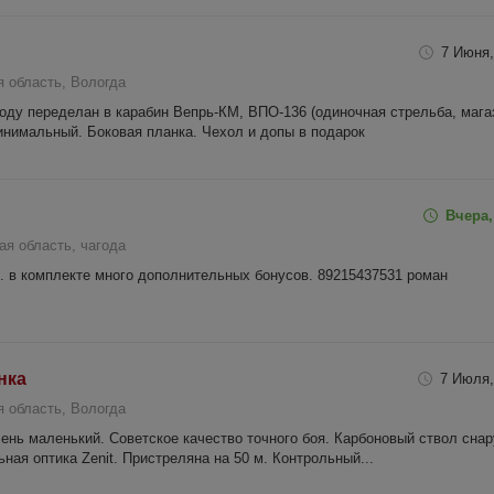
7 Июня,
 область, Вологда
году переделан в карабин Вепрь-КМ, ВПО-136 (одиночная стрельба, мага
минимальный. Боковая планка. Чехол и допы в подарок
Вчера,
ая область, чагода
. в комплекте много дополнительных бонусов. 89215437531 роман
нка
7 Июля,
 область, Вологда
чень маленький. Советское качество точного боя. Карбоновый ствол снар
ьная оптика Zenit. Пристреляна на 50 м. Контрольный...