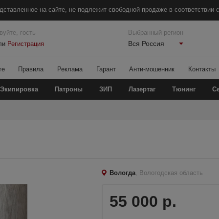
дставленное на сайте, не подлежит свободной продаже в соответствии с
вуйте, гость
Выбранный регион
Вся Россия
ли
Регистрация
те
Правила
Реклама
Гарант
Анти-мошенник
Контакты
Экипировка
Патроны
ЗИП
Лазертаг
Тюнинг
С
Вологда
, Вологодская область
55 000 р.