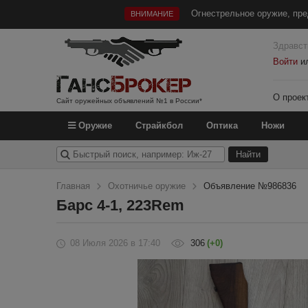
Огнестрельное оружие, пре
ВНИМАНИЕ
Здравст
Войти
и
О проек
Сайт оружейных объявлений №1 в России*
Оружие
Страйкбол
Оптика
Ножи
Главная
Охотничье оружие
Объявление №986836
Барс 4-1, 223Rem
08 Июля 2026
в 17:40
306
(+0)