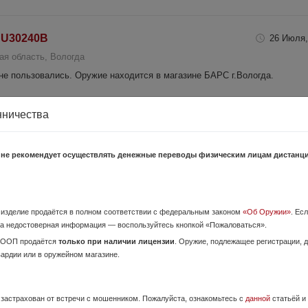
 № U30240B
26 Июля,
ая область, Вологда
не пользовались. Оружие находится в магазине БАРС г.Вологда.
нничества
8 Июня,
 не рекомендует осуществлять денежные переводы физическим лицам дистанц
я область, Череповец
стояние хорошее, хранение все время в сейфе, продажа напрямую от хоз
Р УВД Череповца Вологодской области, запас БК
о изделие продаётся в полном соответствии с федеральным законом
«Об Оружии»
. Ес
а недостоверная информация — воспользуйтесь кнопкой «Пожаловаться».
17 Июня,
ОООП продаётся
только при наличии лицензии
. Оружие, подлежащее регистрации,
вардии или в оружейном магазине.
 область, Тотьма
янный с инкрустацией. Продаю, потому что в последнее время не поль
е застрахован от встречи с мошенником. Пожалуйста, ознакомьтесь с
данной
статьёй и