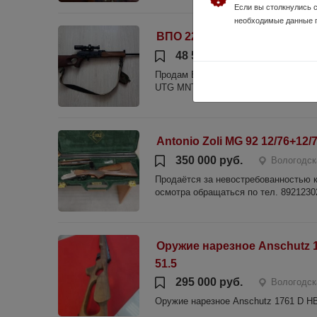
Если вы столкнулись 
необходимые данные 
ВПО 221-01 9,6х53R Ланкас
48 500 руб.
Вологодская
Продам ВПО 221-01 9,6х53R Ланкастер
UTG MNT-978, торг уместен. Продажа
Antonio Zoli MG 92 12/76+12/
350 000 руб.
Вологодск
Продаётся за невостребованностью 
осмотра обращаться по тел. 8921230
Оружие нарезное Anschutz 1
51.5
295 000 руб.
Вологодск
Оружие нарезное Anschutz 1761 D HB