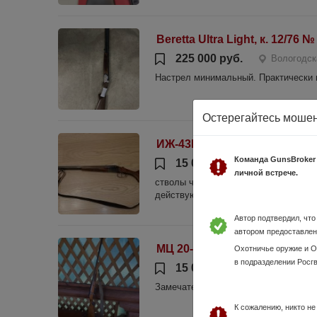
Beretta Ultra Light, к. 12/76
225 000 руб.
Вологодск
Настрел минимальный. Практически 
Остерегайтесь моше
ИЖ-43Е кал. 12
Команда GunsBroker
15 000 руб.
Вологодска
личной встрече.
стволы чок и получок, эжекторы, со
действующему разрешению через ОЛ
Автор подтвердил, чт
автором предоставлен
МЦ 20-01
Охотничье оружие и 
в подразделении Росг
15 000 руб.
Вологодская
Замечательное ружье, приклад дерев
К сожалению, никто н