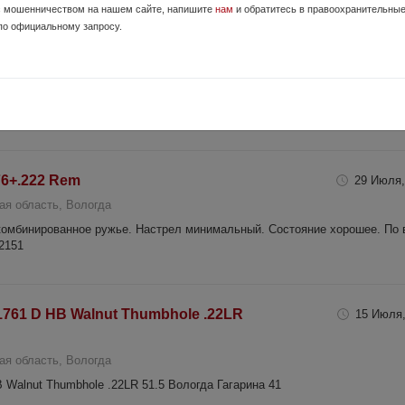
с мошенничеством на нашем сайте, напишите
нам
и обратитесь в правоохранительны
по официальному запросу.
тер 520мм
13 Мая,
 область, Вологда
 520мм, 2018 год выпуска, прицел Veber Wolf 1.25-4.5х26 загонник, кро
 при наличии лицензии.
76+.222 Rem
29 Июля,
ая область, Вологда
комбинированное ружье. Настрел минимальный. Состояние хорошее. По 
2151
761 D HB Walnut Thumbhole .22LR
15 Июля,
ая область, Вологда
 Walnut Thumbhole .22LR 51.5 Вологда Гагарина 41