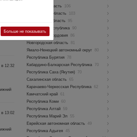
Псковская область
106
Костромская область
103
 в 15:50
Мурманская область
95
Чувашская Республика
90
Больше не показывать
Республика Мордовия
86
Нижний
Новгородская область
81
Ямало-Ненецкий автономный округ
80
Республика Бурятия
78
Кабардино-Балкарская Республика
70
 в 12:32
Республика Саха (Якутия)
70
Сахалинская область
65
Карачаево-Черкесская Республика
62
Нижний
Камчатский край
61
Республика Коми
60
Республика Алтай
59
 в 13:02
Республика Марий Эл
55
Еврейская автономная область
49
Нижний
Республика Адыгея
45