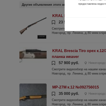
предоставлена недост
Другие объявления этого автора
KRAL Raptor к.12/76 3 д/н, L
23 500 руб.
Нижегородс
Смотрите видеообзор на нашем канале
Новгород, пр. Ленина, д.80 www.sniper
KRAL Brescia Tiro орех к.12/
планка weaver
57 900 руб.
Нижегородс
Смотрите видеообзор на нашем канале
Новгород, пр. Ленина, д.80 www.sniper
МР-27М к.12 №092756015
35 000 руб.
Нижегородс
Смотрите видеообзор на нашем канале
Новгород, пр. Ленина, д.80 www.sniper