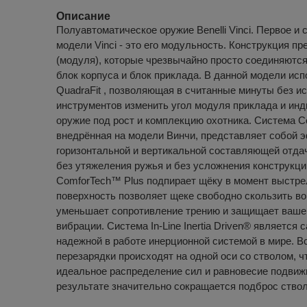
Описание
Полуавтоматическое оружие Benelli Vinci. Первое и 
модели Vinci - это его модульность. Конструкция п
(модуля), которые чрезвычайно просто соединяются
блок корпуса и блок приклада. В данной модели ис
QuadraFit , позволяющая в считанные минуты без и
инструментов изменить угол модуля приклада и ин
оружие под рост и комплекцию охотника. Система C
внедрённая на модели Винчи, представляет собой 
горизонтальной и вертикальной составляющей отдач
без утяжеления ружья и без усложнения конструкции
ComforTech™ Plus подпирает щёку в момент выстрел
поверхность позволяет щеке свободно скользить во
уменьшает сопротивление трению и защищает ваше 
вибрации. Система In-Line Inertia Driven® является 
надежной в работе инерционной системой в мире. В
перезарядки происходят на одной оси со стволом, ч
идеальное распределение сил и равновесие подвиж
результате значительно сокращается подброс ствол