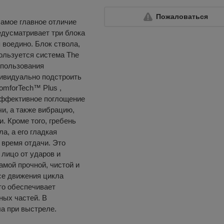
Пожаловаться
самое главное отличие
редусматривает три блока
 воедино. Блок ствола,
пользуется система The
спользования
дивидуально подстроить
omforTech™ Plus ,
эффективное поглощение
и, а также вибрацию,
. Кроме того, гребень
а, а его гладкая
 время отдачи. Это
лицо от ударов и
самой прочной, чистой и
се движения цикла
то обеспечивает
ных частей. В
а при выстреле.