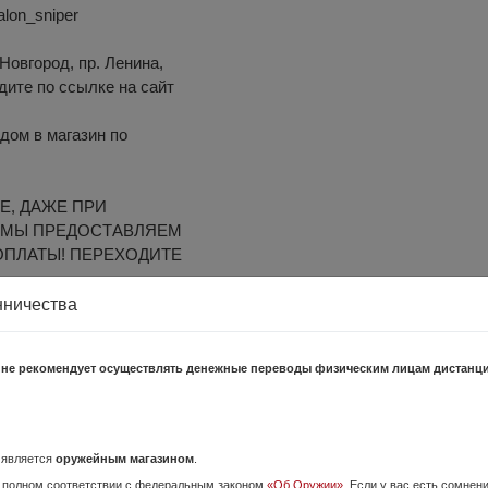
alon_sniper
Новгород, пр. Ленина,
одите по ссылке на сайт
дом в магазин по
Е, ДАЖЕ ПРИ
 МЫ ПРЕДОСТАВЛЯЕМ
ОПЛАТЫ! ПЕРЕХОДИТЕ
ps://t.me/salon_sniper
нничества
 не рекомендует осуществлять денежные переводы физическим лицам дистанц
ние.
шает правила нашего портала, то воспользуйтесь ссылкой
"Пожаловатьс
о является
оружейным магазином
.
 полном соответствии с федеральным законом
«Об Оружии»
. Если у вас есть сомнен