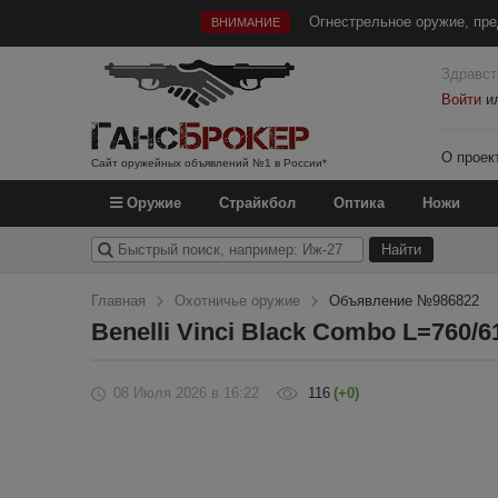
Огнестрельное оружие, пре
ВНИМАНИЕ
Здравст
Войти
и
О проек
Сайт оружейных объявлений №1 в России*
Оружие
Страйкбол
Оптика
Ножи
Главная
Охотничье оружие
Объявление №986822
Benelli Vinci Black Combo L=760/6
08 Июля 2026
в 16:22
116
(+0)