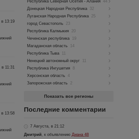
Республика Северная Осетия - Алания
44
Донецкая Народная Республика
32
Луганская Народная Республика
25
 в 13:19
город Севастополь
23
Республика Калмыкия
20
Нижний
Чеченская республика
19
Магаданская область
14
Республика Тыва
11
Ненецкий автономный округ
11
 в 11:31
Республика Ингушетия
8
Херсонская область
4
Запорожская область
2
Нижний
Показать все регионы
Последние комментарии
 в 13:58
7 Августа, в 21:12
Нижний
Дмитрий
, к объявлению
Диана 48