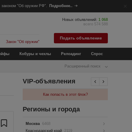
 законом "Об оружии РФ".
Подробнее..
Новых объявлений:
1 068
всего 574 588
Подать объявление
Закон "Об оружии"
ейфы
Кобуры и чехлы
Релоадинг
Спрос
Расширенный поиск
VIP-объявления
Как попасть в этот блок?
Регионы и города
Москва
6468
Краснодарский край
2119