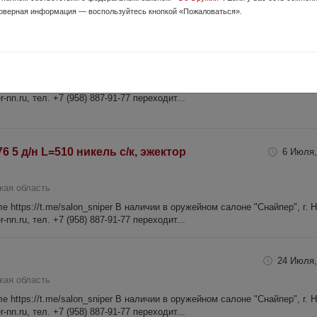
оверная информация — воспользуйтесь кнопкой «Пожаловаться».
=610 орех
8 Июля,
кая область
 https://t.me/salon_sniper В наличии в оружейном салоне "Снайпер", г. 
-nn.ru, тел. +7 (958) 887-91-77 переходит...
76 5 д/н L=510 никель с/к, эжектор
6 Июля,
кая область
 https://t.me/salon_sniper В наличии в оружейном салоне "Снайпер", г. 
-nn.ru, тел. +7 (958) 887-91-77 переходит...
24 Июля,
кая область
 https://t.me/salon_sniper В наличии в оружейном салоне "Снайпер", г. 
-nn.ru, тел. +7 (958) 887-91-77 переходит...