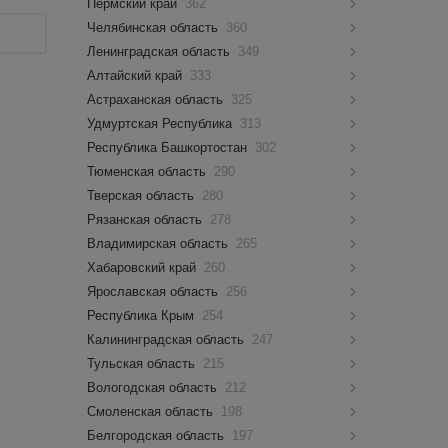
Пермский край
362
Челябинская область
360
Ленинградская область
349
Алтайский край
333
Астраханская область
325
Удмуртская Республика
313
Республика Башкортостан
302
Тюменская область
290
Тверская область
280
Рязанская область
278
Владимирская область
265
Хабаровский край
260
Ярославская область
256
Республика Крым
254
Калининградская область
247
Тульская область
215
Вологодская область
212
Смоленская область
198
Белгородская область
197