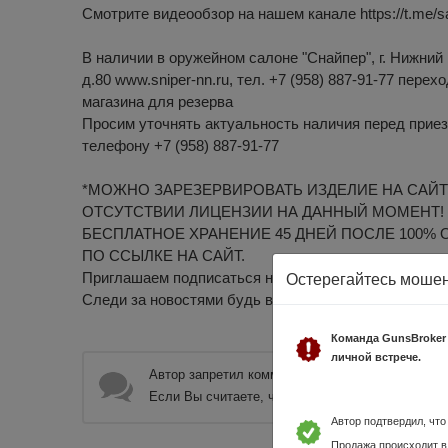
Смотрите видеообзор на нашем канале https://t.me/s
В наличии в оружейном салоне "Снайпер", г. Нижний 
д.80 www.sniper-nn.ru, тел. +7 (958) 887-91-77 перех
магазина для резерва
Просим уточнять актуальность наличия перед приез
телефону +7 (958) 887-91-77
*МОЖНО ЗАРЕЗЕРВИРОВАТЬ ИЗДЕЛИЕ НА САЙТ
ОТСУТСТВИИ ЛИЦЕНЗИИ НА ДАННЫЙ МОМЕНТ!
БЕСПЛАТНОЕ ХРАНЕНИЕ 45 ДНЕЙ ПОСЛЕ 100% 
ПО ССЫЛКЕ НА САЙТ.
Приглашаем подписаться на наш TELEGRAM канал htt
Остерегайтесь моше
Следи за новостями будь в курсе новинок!
Команда GunsBroker
личной встрече.
Автор запретил комментировать данное объявле
Если Вы считаете, что данное объявление нару
Автор подтвердил, чт
Продажа происходит в