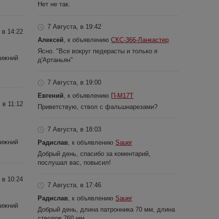
Нет не так.
7 Августа, в 19:42
 в 14:22
Алексей
, к объявлению
СКС-366-Ланкастер
Ясно. "Все вокруг педерасты и только я
Нижний
д'Артаньян"
7 Августа, в 19:00
Евгений
, к объявлению
П-М17Т
 в 11:12
Приветствую, ствол с фальшнарезами?
7 Августа, в 18:03
Нижний
Радислав
, к объявлению
Sauer
Добрый день, спасибо за коментарий,
послушал вас, повысил!
 в 10:24
7 Августа, в 17:46
Радислав
, к объявлению
Sauer
Нижний
Добрый день, длина патронника 70 мм, длина
стволов 760 мм.