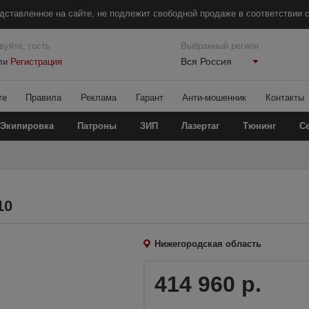
дставленное на сайте, не подлежит свободной продаже в соответствии с
вуйте, гость
Выбранный регион
Вся Россия
ли
Регистрация
те
Правила
Реклама
Гарант
Анти-мошенник
Контакты
Экипировка
Патроны
ЗИП
Лазертаг
Тюнинг
С
10
Нижегородская область
414 960 р.