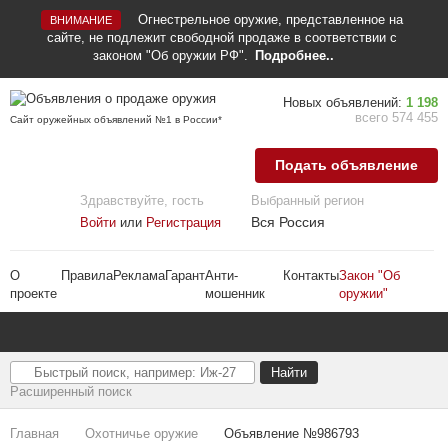
Огнестрельное оружие, представленное на
ВНИМАНИЕ
сайте, не подлежит свободной продаже в соответствии с
законом "Об оружии РФ".
Подробнее..
Новых объявлений:
1 198
всего 574 455
Сайт оружейных объявлений №1 в России*
Подать объявление
Здравствуйте, гость
Выбранный регион
Вся Россия
Войти
или
Регистрация
О
Правила
Реклама
Гарант
Анти-
Контакты
Закон "Об
проекте
мошенник
оружии"
Расширенный поиск
Главная
Охотничье оружие
Объявление №986793