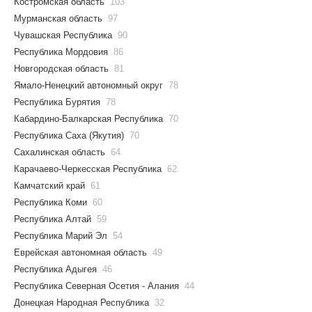
Костромская область
103
Мурманская область
97
Чувашская Республика
90
Республика Мордовия
86
Новгородская область
81
Ямало-Ненецкий автономный округ
78
Республика Бурятия
78
Кабардино-Балкарская Республика
70
Республика Саха (Якутия)
70
Сахалинская область
64
Карачаево-Черкесская Республика
62
Камчатский край
61
Республика Коми
60
Республика Алтай
59
Республика Марий Эл
54
Еврейская автономная область
49
Республика Адыгея
46
Республика Северная Осетия - Алания
44
Донецкая Народная Республика
32