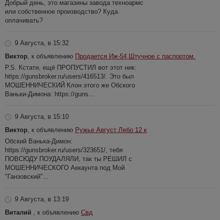
Добрый день, это магазины завода техноармс
или собственное производство? Куда
оплачивать?
9 Августа, в 15:32
Виктор
, к объявлению
Продается Иж-54 Штучное с паспортом.
P.S. Кстати, ещё ПРОПУСТИЛ вот этот ник:
https://gunsbroker.ru/users/416513/. Это был
МОШЕННИЧЕСКИЙ Клон этого же Обского
Ваньки-Димона: https://guns...
9 Августа, в 15:10
Виктор
, к объявлению
Ружье Август Лебо 12 к
Обский Ванька-Димон:
https://gunsbroker.ru/users/323651/, тебя
ПОВСЮДУ ПОУДАЛЯЛИ, так ты РЕШИЛ с
МОШЕННИЧЕСКОГО Аккаунта под Мой
"Ганзовский"...
9 Августа, в 13:19
Виталий
, к объявлению
Свд