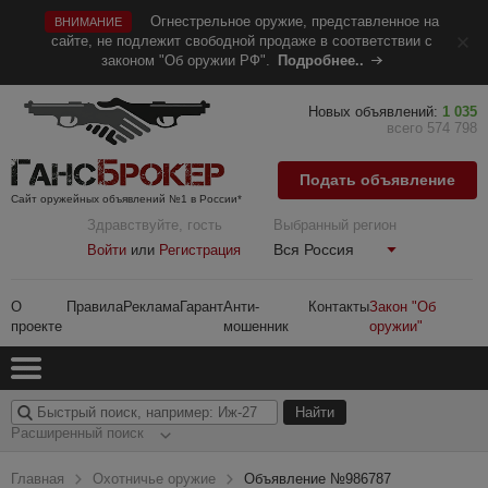
Огнестрельное оружие, представленное на
ВНИМАНИЕ
сайте, не подлежит свободной продаже в соответствии с
законом "Об оружии РФ".
Подробнее..
Новых объявлений:
1 035
всего 574 798
Подать объявление
Сайт оружейных объявлений №1 в России*
Здравствуйте, гость
Выбранный регион
Вся Россия
Войти
или
Регистрация
О
Правила
Реклама
Гарант
Анти-
Контакты
Закон "Об
проекте
мошенник
оружии"
Расширенный поиск
Главная
Охотничье оружие
Объявление №986787