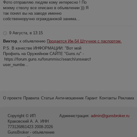
Фото отправляю людям кому интересно ! По
моему стволу все описано в объявлении ))) Я
так понял вы на заводе именно
собственноручно огражданокой занима...
9 Августа, в 13:15
Виктор
, к объявлению
Продается Иж-54 Штучное с паспортом.
P.S. В качестве ИНФОРМАЦИИ: "Вот мой
Профиль на Оружейном САЙТЕ "Guns.ru" -
https://forum.guns.ru/forummisc/search/unsearch?
user_numbe...
О проекте
Правила
Статьи
Анти-мошенник
Гарант
Контакты
Реклама
Copyright © ИП
Администрация:
admin@gunsbroker.ru
Краковский А. А. ИНН
773126861423 2008-2026
GunsBroker - объявление