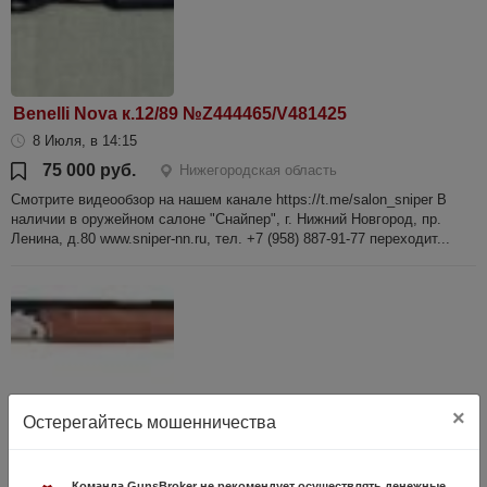
Benelli Nova к.12/89 №Z444465/V481425
8 Июля, в 14:15
75 000 руб.
Нижегородская область
Смотрите видеообзор на нашем канале https://t.me/salon_sniper В
наличии в оружейном салоне "Снайпер", г. Нижний Новгород, пр.
Ленина, д.80 www.sniper-nn.ru, тел. +7 (958) 887-91-77 переходит...
×
Остерегайтесь мошенничества
KRAL Brescia Tiro орех к.12/76 5 д/н L=760
Команда GunsBroker не рекомендует осуществлять денежные