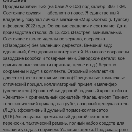
Описание
Продам карабин TG2 (на базе АК-103) под калибр .366 ТКМ.
Состояние оружия — абсолютно новое. Я единственный
владелец, покупал лично в магазине «Мир Охоты» (г. Туапсе)
в феврале 2022 года. Основные сведения и состояние: Дата
производства ствола: 28.12.2021 г.Настрел: минимальный.
Состояние ствола: идеальное зеркало, сверловка
(«Парадокс») без малейших дефектов. Внешний вид:
идеальный, без царапин и потертостей. На многое сохранены
заводские коробки и товарные чеки. Заводские детали: все
оригинальные запчасти (приклад, цевье и т.д.) бережно
сохранены и идут в комплекте. Огромный комплект «в
довесок» (все в состоянии нового):Прицельные комплексы:
оптический прицел, коллиматорный прицел и магнифер
(увеличитель).Кронштейны: дорогой надежный кронштейн от
«Зенитки» + оригинальный кронштейн «Калашников».Тюнинг:
телескопический приклад на трубе, лазерный целеуказатель
(ЛЦУ), эффективный дульный тормоз-компенсатор
(ДТК).Аксессуары: премиальный дорогой чехол для
переноски, тактический ремень, полный набор средств для
чистки и ухода за оружием. Условия сделки: Продажа строго