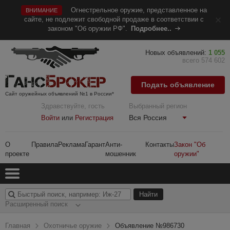
Огнестрельное оружие, представленное на
ВНИМАНИЕ
сайте, не подлежит свободной продаже в соответствии с
законом "Об оружии РФ".
Подробнее..
Новых объявлений:
1 055
всего 574 602
Подать объявление
Сайт оружейных объявлений №1 в России*
Здравствуйте, гость
Выбранный регион
Вся Россия
Войти
или
Регистрация
О
Правила
Реклама
Гарант
Анти-
Контакты
Закон "Об
проекте
мошенник
оружии"
Расширенный поиск
Главная
Охотничье оружие
Объявление №986730