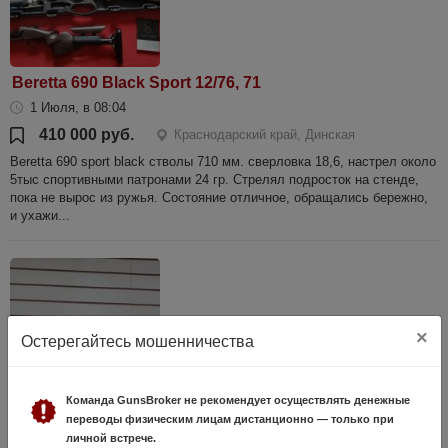
Beretta 690 Black Sport 12/76, 71
1 Июля, в 08:04
410 000 руб.
Краснодарский край, Динская
Beretta 690 sport black стволы 710 мм. сверловка 18,6, настрел около
5тыс спортивными патронами 24 гр. Стрелял подросток на стенде,
пока не вырос из ружья. Состояние отличное, обращались бережно,
и ухажи...
×
Остерегайтесь мошенничества
Команда GunsBroker не рекомендует осуществлять денежные
переводы физическим лицам дистанционно — только при
ТОЗ 63 Штучный
личной встрече.