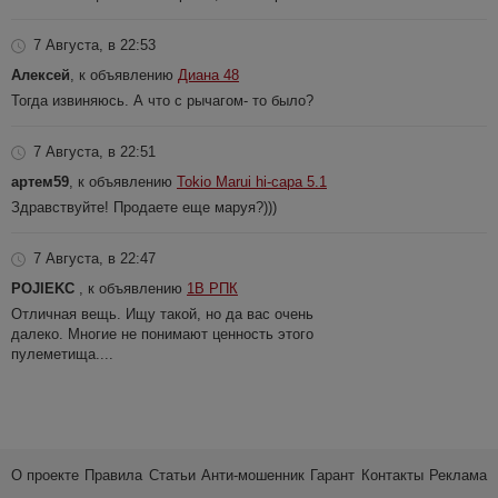
7 Августа, в 22:53
Алексей
, к объявлению
Диана 48
Тогда извиняюсь. А что с рычагом- то было?
7 Августа, в 22:51
артем59
, к объявлению
Tokio Marui hi-capa 5.1
Здравствуйте! Продаете еще маруя?)))
7 Августа, в 22:47
POJIEKC
, к объявлению
1В РПК
Отличная вещь. Ищу такой, но да вас очень
далеко. Многие не понимают ценность этого
пулеметища....
О проекте
Правила
Статьи
Анти-мошенник
Гарант
Контакты
Реклама