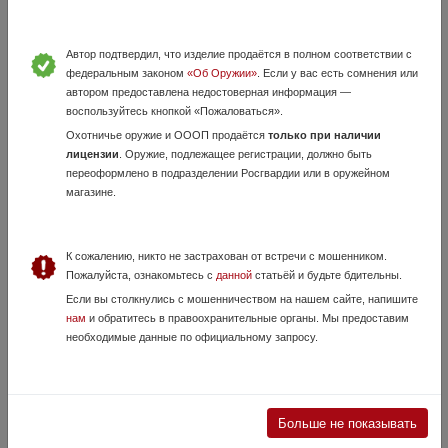
21 Мая, в 12:19
30 000 руб.
Краснодарский край, АНАПА (Город)
ТОЗ 63 Штучный г.в. 1970 кал. 16 цена 30 000 рублей Находится в
Автор подтвердил, что изделие продаётся в полном соответствии с
магазине Охотник Анапа Паспорт на ружье прилагается.
федеральным законом
«Об Оружии»
. Если у вас есть сомнения или
автором предоставлена недостоверная информация —
воспользуйтесь кнопкой «Пожаловаться».
Охотничье оружие и ОООП продаётся
только при наличии
лицензии
. Оружие, подлежащее регистрации, должно быть
переоформлено в подразделении Росгвардии или в оружейном
магазине.
К сожалению, никто не застрахован от встречи с мошенником.
Пожалуйста, ознакомьтесь с
данной
статьёй и будьте бдительны.
ИЖ-43
Если вы столкнулись с мошенничеством на нашем сайте, напишите
28 Июля, в 11:47
нам
и обратитесь в правоохранительные органы. Мы предоставим
30 000 руб.
необходимые данные по официальному запросу.
Краснодарский край, ст. Новотитаторвская Динской район
Ружье в идеальном состоянии, почти не охотились, несколько раз
брали на перепела. Дерево заменено на ИЖ-54 есть оригинальный
приклад и чехол идут комплектом, стволы в идеале все сменные
Больше не показывать
чеки в наличии,