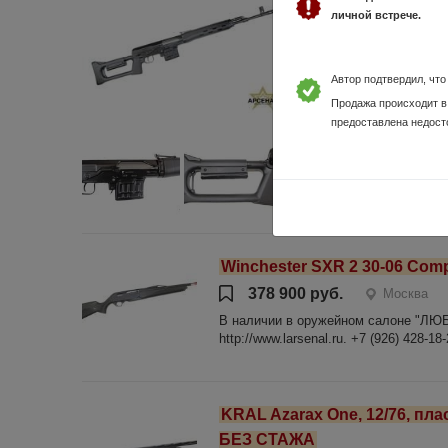
личной встрече.
102 900 руб.
Тигр -01 L 530, 7,62x
АРСЕНАЛ", г. Люберцы, у
Автор подтвердил, чт
554-81-52. переходите 
Продажа происходит в
МОЖНО ЗАРЕЗЕРВИРО
предоставлена недост
ДАННЫЙ МОМЕНТ! БЕ
Winchester SXR 2 30-06 Compo
378 900 руб.
Москва
В наличии в оружейном салоне "ЛЮ
http://www.larsenal.ru. +7 (926) 4
KRAL Azarax One, 12/76, пла
БЕЗ СТАЖА