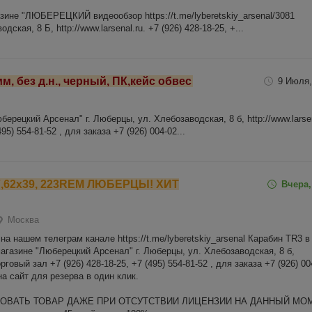
зине "ЛЮБЕРЕЦКИЙ видеообзор https://t.me/lyberetskiy_arsenal/3081
кая, 8 Б, http://www.larsenal.ru. +7 (926) 428-18-25, +...
мм, без д.н., черный, ПК,кейс обвес
9 Июля,
рецкий Арсенал" г. Люберцы, ул. Хлебозаводская, 8 б, http://www.larsen
95) 554-81-52 , для заказа +7 (926) 004-02...
; 7,62х39, 223REM ЛЮБЕРЦЫ! ХИТ
Вчера,
Москва
а нашем телеграм канале https://t.me/lyberetskiy_arsenal Карабин TR3 в
агазине "Люберецкий Арсенал" г. Люберцы, ул. Хлебозаводская, 8 б,
торговый зал +7 (926) 428-18-25, +7 (495) 554-81-52 , для заказа +7 (926) 00
а сайт для резерва в один клик.
ВАТЬ ТОВАР ДАЖЕ ПРИ ОТСУТСТВИИ ЛИЦЕНЗИИ НА ДАННЫЙ МО