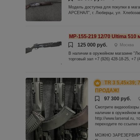
Модель доступна для покупки в мага
АРСЕНАЛ", г. Люберцы, ул. Хлебозаводс
МР-155-219 12/70 Ultima 510 
125 000 руб.
Москва
В наличии в оружейном магазине "Любе
торговый зал +7 (926) 428-18-25, +7 (4
TR 3 5,45х39
ПРОДАЖ!
97 300 руб.
Смотрите видеообзоры н
наличии в оружейном м
http://www.larsenal.ru, 
переходите по ссылке н
МОЖНО ЗАРЕЗЕРВИРО