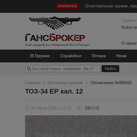
Огнестрельное оружие, пре
ВНИМАНИЕ
Здравст
Войти
и
О проек
Сайт оружейных объявлений №1 в России*
Оружие
Страйкбол
Оптика
Ножи
Главная
Охотничье оружие
Объявление №986692
ТОЗ-34 ЕР кал. 12
08 Июля 2026
в 12:53
200
(+0)