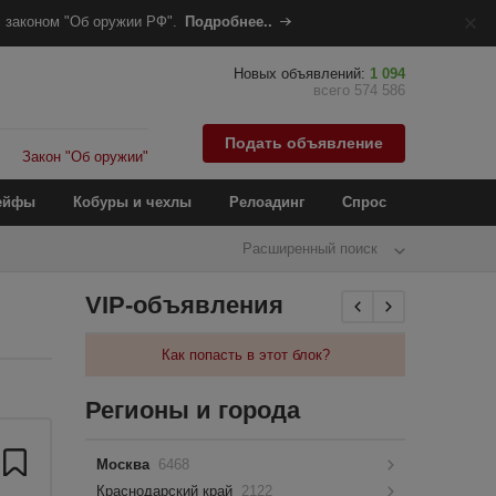
 законом "Об оружии РФ".
Подробнее..
Новых объявлений:
1 094
всего 574 586
Подать объявление
Закон "Об оружии"
ейфы
Кобуры и чехлы
Релоадинг
Спрос
Расширенный поиск
VIP-объявления
Как попасть в этот блок?
Регионы и города
Москва
6468
Краснодарский край
2122