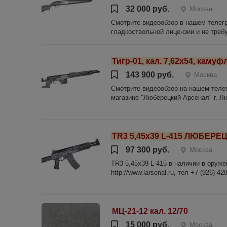
32 000 руб.
Москва
Смотрите видеообзор в нашем телегра
гладкоствольной лицензии и не треб
Тигр-01, кал. 7,62х54, каму
143 900 руб.
Москва
Смотрите видеообзор на нашем телегр
магазине "Люберецкий Арсенал" г. Люб
TR3 5,45х39 L-415 ЛЮБЕР
97 300 руб.
Москва
TR3 5,45х39 L-415 в наличии в ору
http://www.larsenal.ru, тел +7 (926)
МЦ-21-12 кал. 12/70
15 000 руб.
Москва