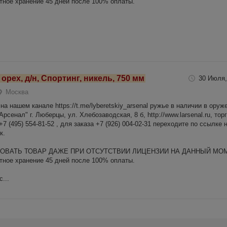
ное хранение 45 дней после 100% оплаты.
орех, д/н, Спортинг, никель, 750 мм
30 Июля,
Москва
а нашем канале https://t.me/lyberetskiy_arsenal ружье в наличии в оруж
рсенал" г. Люберцы, ул. Хлебозаводская, 8 б, http://www.larsenal.ru, тор
 +7 (495) 554-81-52 , для заказа +7 (926) 004-02-31 переходите по ссылке 
к.
ВАТЬ ТОВАР ДАЖЕ ПРИ ОТСУТСТВИИ ЛИЦЕНЗИИ НА ДАННЫЙ МО
ное хранение 45 дней после 100% оплаты.
...