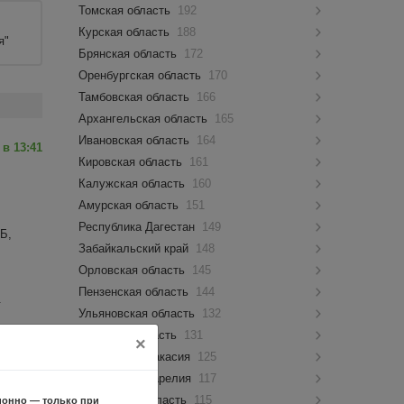
Томская область
192
Курская область
188
я"
Брянская область
172
Оренбургская область
170
Тамбовская область
166
Архангельская область
165
Ивановская область
164
 в 13:41
Кировская область
161
Калужская область
160
Амурская область
151
Республика Дагестан
149
Б,
Забайкальский край
148
Орловская область
145
Пензенская область
144
.
Ульяновская область
132
у
Липецкая область
131
×
Республика Хакасия
125
Республика Карелия
117
Курганская область
115
 в 05:45
ионно — только при