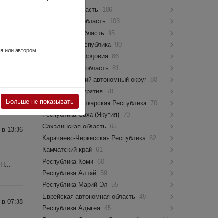
Псковская область
106
Костромская область
103
Мурманская область
95
 (495)
Чувашская Республика
90
ия или автором
Республика Мордовия
86
Новгородская область
81
.
Ямало-Ненецкий автономный округ
80
Республика Бурятия
78
Больше не показывать
Кабардино-Балкарская Республика
70
Республика Саха (Якутия)
70
Сахалинская область
65
 в 13:36
Карачаево-Черкесская Республика
62
Камчатский край
61
Республика Коми
60
Н...
Республика Алтай
59
Республика Марий Эл
55
Еврейская автономная область
49
 в 07:38
Республика Адыгея
45