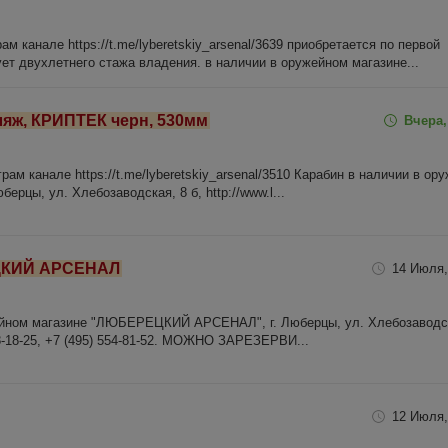
м канале https://t.me/lyberetskiy_arsenal/3639 приобретается по первой
ует двухлетнего стажа владения. в наличии в оружейном магазине...
фляж, КРИПТЕК черн, 530мм
Вчера,
ам канале https://t.me/lyberetskiy_arsenal/3510 Карабин в наличии в ор
ерцы, ул. Хлебозаводская, 8 б, http://www.l...
ЕЦКИЙ АРСЕНАЛ
14 Июля,
жейном магазине "ЛЮБЕРЕЦКИЙ АРСЕНАЛ", г. Люберцы, ул. Хлебозаводск
 428-18-25, +7 (495) 554-81-52. МОЖНО ЗАРЕЗЕРВИ...
12 Июля,