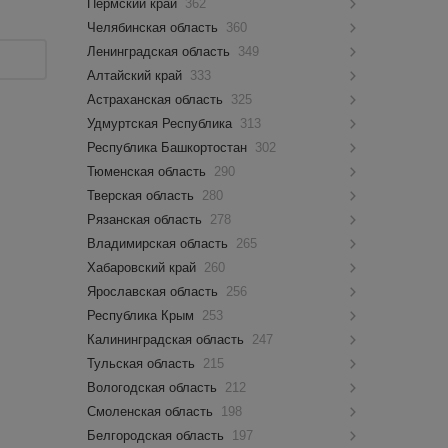
Пермский край
362
Челябинская область
360
Ленинградская область
349
Алтайский край
333
Астраханская область
325
Удмуртская Республика
313
Республика Башкортостан
302
Тюменская область
290
Тверская область
280
Рязанская область
278
Владимирская область
265
Хабаровский край
260
Ярославская область
256
Республика Крым
253
Калининградская область
247
Тульская область
215
Вологодская область
212
Смоленская область
198
Белгородская область
197