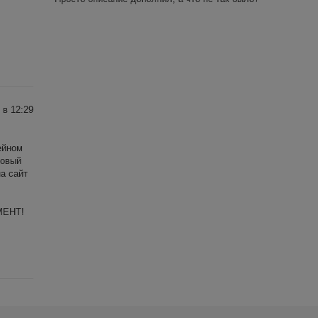
 в 12:29
ейном
говый
на сайт
МЕНТ!