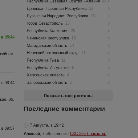
Республика Северная Осетия - Алания
44
Донецкая Народная Республика
32
Луганская Народная Республика
25
город Севастополь
23
Республика Калмыкия
20
 в 05:44
Чеченская республика
19
Магаданская область
14
Ненецкий автономный округ
11
ужейном
Республика Тыва
11
Республика Ингушетия
8
Херсонская область
4
Запорожская область
2
 в 08:44
Показать все регионы
ая, 8б,
Последние комментарии
7 Августа, в 19:42
 в 09:57
Алексей
, к объявлению
СКС-366-Ланкастер