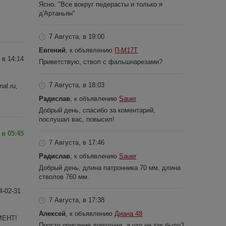
Ясно. "Все вокруг педерасты и только я
д'Артаньян"
7 Августа, в 19:00
Евгений
, к объявлению
П-М17Т
 в 14:14
Приветствую, ствол с фальшнарезами?
7 Августа, в 18:03
al.ru,
Радислав
, к объявлению
Sauer
Добрый день, спасибо за коментарий,
послушал вас, повысил!
 в 05:45
7 Августа, в 17:46
Радислав
, к объявлению
Sauer
Добрый день, длина патронника 70 мм, длина
стволов 760 мм.
4-02-31
7 Августа, в 17:38
Алексей
, к объявлению
Диана 48
МЕНТ!
Просто описание дополнил, а что не так было?