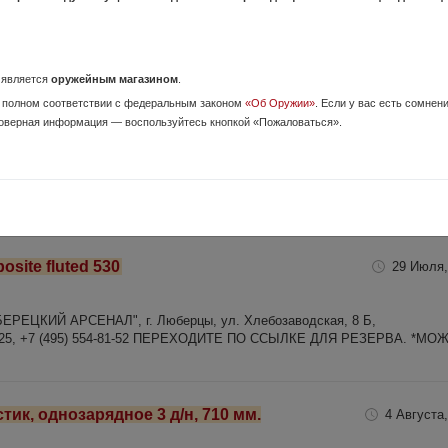
Москва
54R, магазин 5-местный. В наличии в оружейном салоне "ЛЮБЕРЕЦКИЙ
л. Хлебозаводская, 8б, http://www.larsenal.ru, тел +7 (926) 428-18-25, +7
о является
оружейным магазином
.
по ссылке на сайт для резерва
 полном соответствии с федеральным законом
«Об Оружии»
. Если у вас есть сомнен
ВАТЬ ИЗДЕЛИЕ НА САЙТЕ, ДАЖЕ ПРИ ОТСУТСТВИИ ЛИЦЕНЗИИ НА
оверная информация — воспользуйтесь кнопкой «Пожаловаться».
СПЛАТНОЕ ХРАНЕНИЕ 45 ДНЕЙ! ПЕРЕХОДИТЕ ПО ССЫЛКЕ НА САЙТ
site fluted 530
29 Июля,
БЕРЕЦКИЙ АРСЕНАЛ", г. Люберцы, ул. Хлебозаводская, 8 Б,
28-18-25, +7 (495) 554-81-52 ПЕРЕХОДИТЕ ПО ССЫЛКЕ ДЛЯ РЕЗЕРВА. *МОЖ
стик, однозарядное 3 д/н, 710 мм.
4 Августа,