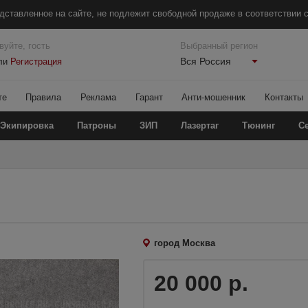
дставленное на сайте, не подлежит свободной продаже в соответствии с
вуйте, гость
Выбранный регион
Вся Россия
ли
Регистрация
те
Правила
Реклама
Гарант
Анти-мошенник
Контакты
Экипировка
Патроны
ЗИП
Лазертаг
Тюнинг
С
город Москва
20 000 р.