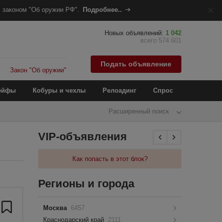
 законом "Об оружии РФ".
Подробнее..
Новых объявлений:
1 042
всего 574 601
Подать объявление
Закон "Об оружии"
ейфы
Кобуры и чехлы
Релоадинг
Спрос
Расширенный поиск
VIP-объявления
Как попасть в этот блок?
Регионы и города
Москва
6457
Краснодарский край
2111