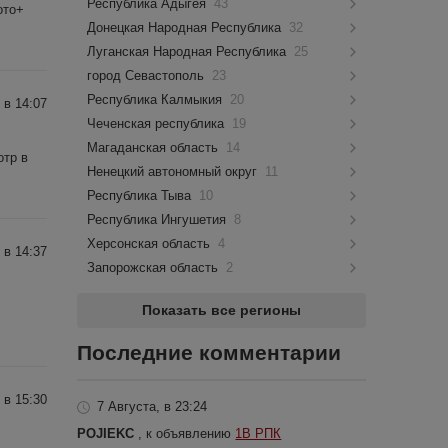
Республика Адыгея
43
ото+
Донецкая Народная Республика
32
Луганская Народная Республика
25
город Севастополь
23
Республика Калмыкия
20
 в 14:07
Чеченская республика
19
Магаданская область
14
отр в
Ненецкий автономный округ
11
Республика Тыва
10
Республика Ингушетия
8
Херсонская область
4
 в 14:37
Запорожская область
2
Показать все регионы
Последние комментарии
 в 15:30
7 Августа, в 23:24
POJIEKC
, к объявлению
1В РПК