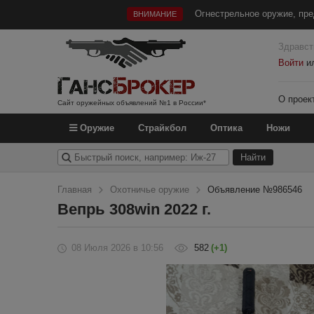
Огнестрельное оружие, пре
ВНИМАНИЕ
Здравст
Войти
и
О проек
Сайт оружейных объявлений №1 в России*
Оружие
Страйкбол
Оптика
Ножи
Главная
Охотничье оружие
Объявление №986546
Вепрь 308win 2022 г.
08 Июля 2026
в 10:56
582
(+1)