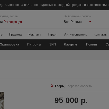
дставленное на сайте, не подлежит свободной продаже в соответствии с
вуйте, гость
Выбранный регион
Вся Россия
ли
Регистрация
те
Правила
Реклама
Гарант
Анти-мошенник
Контакты
Экипировка
Патроны
ЗИП
Лазертаг
Тюнинг
С
Тверь
, Тверская область
95 000 р.