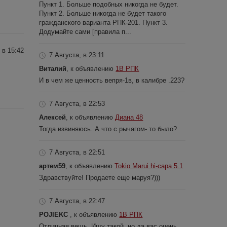
Пункт 1. Больше подобных никогда не будет.
Пункт 2. Больше никогда не будет такого
гражданского варианта РПК-201. Пункт 3.
Додумайте сами [правила п...
 в 15:42
7 Августа, в 23:11
Виталий
, к объявлению
1В РПК
И в чем же ценность вепря-1в, в калибре .223?
7 Августа, в 22:53
Алексей
, к объявлению
Диана 48
Тогда извиняюсь. А что с рычагом- то было?
7 Августа, в 22:51
артем59
, к объявлению
Tokio Marui hi-capa 5.1
Здравствуйте! Продаете еще маруя?)))
7 Августа, в 22:47
POJIEKC
, к объявлению
1В РПК
Отличная вещь. Ищу такой, но да вас очень