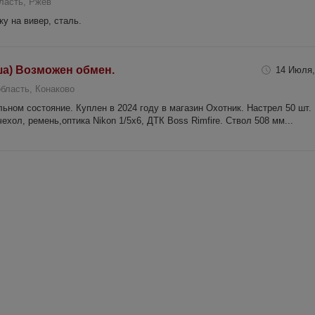
ласть, Ржев
у на вивер, сталь.
вша) Возможен обмен.
14 Июля,
область, Конаково
ьном состояние. Куплен в 2024 году в магазин Охотник. Настрел 50 шт.
ехол, ремень,оптика Nikon 1/5х6, ДТК Boss Rimfire. Ствол 508 мм...