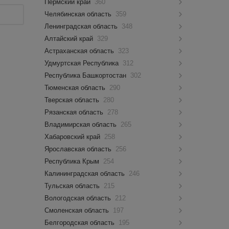
Пермский край
360
Челябинская область
359
Ленинградская область
348
Алтайский край
329
Астраханская область
323
Удмуртская Республика
312
Республика Башкортостан
302
Тюменская область
290
Тверская область
280
Рязанская область
278
Владимирская область
265
Хабаровский край
258
Ярославская область
256
Республика Крым
254
Калининградская область
246
Тульская область
215
Вологодская область
212
Смоленская область
197
Белгородская область
195