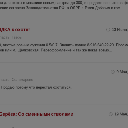
я для охоты в магазине новым,настрел до 300, в продаже все, что на ф
ние согласно Законодательства РФ. в ОЛРР г. Ржев Добавил к ком...
ДКА к охоте!
13 Июля,
ласть, Тверь
 чистые ровные сужения 0.5/0.7. Звонить лучше 8-916-640-22-20. Просм
ов или м. Щёлковская. Переоформление и так же показ возмо...
9 Мая,
бласть, Селижарово
 Продаю потому что перестал охотиться.
; Берёза; Со сменными стволами
19 Мая,