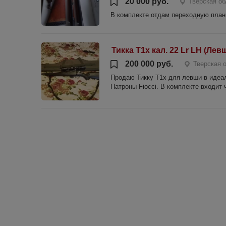
20 000 руб.
Тверская об
В комплекте отдам переходную планк
Тикка Т1х кал. 22 Lr LH (Ле
200 000 руб.
Тверская 
Продаю Тикку Т1х для левши в идеал
Патроны Fiocci. В комплекте входит ч