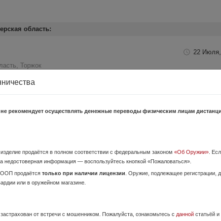
ерская область:
22 Июля,
ласть, Торжок
стояния близко к отличному ,настрел небольшой 250-300 выстрелов.осмот
нничества
 не рекомендует осуществлять денежные переводы физическим лицам дистанц
в 20 калибре 2.5 кг. ЦЕНА ВНИЗ
25 Июля,
область, Тверь
о изделие продаётся в полном соответствии с федеральным законом
«Об Оружии»
. Ес
а недостоверная информация — воспользуйтесь кнопкой «Пожаловаться».
пейских штучников Э. Варнана. Очень дорогое и качественное исполнени
и, даже на спусковой курковой скобе основной крепёжный бол...
ОООП продаётся
только при наличии лицензии
. Оружие, подлежащее регистрации,
вардии или в оружейном магазине.
6 Июня,
ласть, Тверь
е застрахован от встречи с мошенником. Пожалуйста, ознакомьтесь с
данной
статьёй и