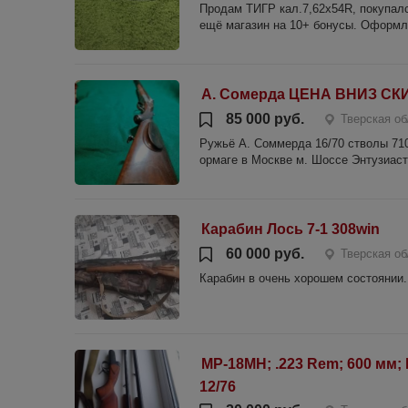
Продам ТИГР кал.7,62х54R, покупалс
ещё магазин на 10+ бонусы. Оформле
А. Сомерда ЦЕНА ВНИЗ СКИ
85 000 руб.
Тверская об
Ружьё А. Соммерда 16/70 стволы 710,
ормаге в Москве м. Шоссе Энтузиаст
Карабин Лось 7-1 308win
60 000 руб.
Тверская о
Карабин в очень хорошем состоянии.
МР-18МН; .223 Rem; 600 мм
12/76